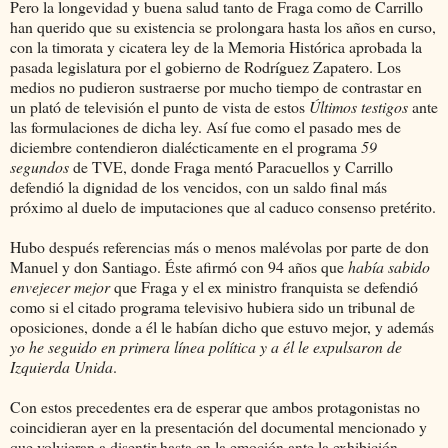
Pero la longevidad y buena salud tanto de Fraga como de Carrillo
han querido que su existencia se prolongara hasta los años en curso,
con la timorata y cicatera ley de la Memoria Histórica aprobada la
pasada legislatura por el gobierno de Rodríguez Zapatero. Los
medios no pudieron sustraerse por mucho tiempo de contrastar en
un plató de televisión el punto de vista de estos
Últimos testigos
ante
las formulaciones de dicha ley. Así fue como el pasado mes de
diciembre contendieron dialécticamente en el programa
59
segundos
de TVE, donde Fraga mentó Paracuellos y Carrillo
defendió la dignidad de los vencidos, con un saldo final más
próximo al duelo de imputaciones que al caduco consenso pretérito.
Hubo después referencias más o menos malévolas por parte de don
Manuel y don Santiago. Éste afirmó con 94 años que
había sabido
envejecer mejor
que Fraga y el ex ministro franquista se defendió
como si el citado programa televisivo hubiera sido un tribunal de
oposiciones, donde a él le habían dicho que estuvo mejor, y además
yo he seguido en primera línea política y a él le expulsaron de
Izquierda Unida
.
Con estos precedentes era de esperar que ambos protagonistas no
coincidieran ayer en la presentación del documental mencionado y
que volvieran a disentir hasta en la emoción ante la exhibición