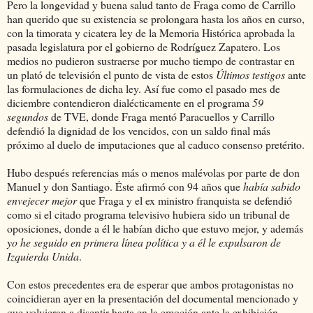
Pero la longevidad y buena salud tanto de Fraga como de Carrillo
han querido que su existencia se prolongara hasta los años en curso,
con la timorata y cicatera ley de la Memoria Histórica aprobada la
pasada legislatura por el gobierno de Rodríguez Zapatero. Los
medios no pudieron sustraerse por mucho tiempo de contrastar en
un plató de televisión el punto de vista de estos
Últimos testigos
ante
las formulaciones de dicha ley. Así fue como el pasado mes de
diciembre contendieron dialécticamente en el programa
59
segundos
de TVE, donde Fraga mentó Paracuellos y Carrillo
defendió la dignidad de los vencidos, con un saldo final más
próximo al duelo de imputaciones que al caduco consenso pretérito.
Hubo después referencias más o menos malévolas por parte de don
Manuel y don Santiago. Éste afirmó con 94 años que
había sabido
envejecer mejor
que Fraga y el ex ministro franquista se defendió
como si el citado programa televisivo hubiera sido un tribunal de
oposiciones, donde a él le habían dicho que estuvo mejor, y además
yo he seguido en primera línea política y a él le expulsaron de
Izquierda Unida
.
Con estos precedentes era de esperar que ambos protagonistas no
coincidieran ayer en la presentación del documental mencionado y
que volvieran a disentir hasta en la emoción ante la exhibición