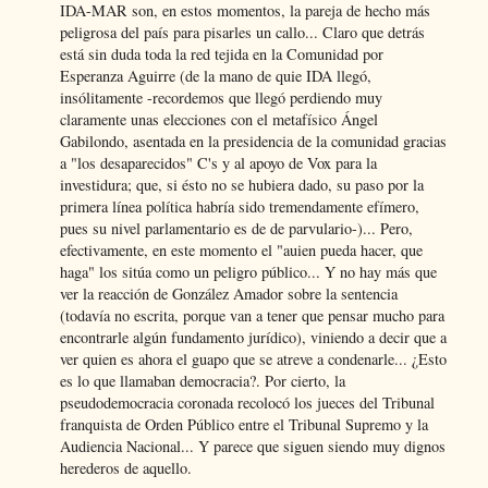
IDA-MAR son, en estos momentos, la pareja de hecho más
peligrosa del país para pisarles un callo... Claro que detrás
está sin duda toda la red tejida en la Comunidad por
Esperanza Aguirre (de la mano de quie IDA llegó,
insólitamente -recordemos que llegó perdiendo muy
claramente unas elecciones con el metafísico Ángel
Gabilondo, asentada en la presidencia de la comunidad gracias
a "los desaparecidos" C's y al apoyo de Vox para la
investidura; que, si ésto no se hubiera dado, su paso por la
primera línea política habría sido tremendamente efímero,
pues su nivel parlamentario es de de parvulario-)... Pero,
efectivamente, en este momento el "auien pueda hacer, que
haga" los sitúa como un peligro público... Y no hay más que
ver la reacción de González Amador sobre la sentencia
(todavía no escrita, porque van a tener que pensar mucho para
encontrarle algún fundamento jurídico), viniendo a decir que a
ver quien es ahora el guapo que se atreve a condenarle... ¿Esto
es lo que llamaban democracia?. Por cierto, la
pseudodemocracia coronada recolocó los jueces del Tribunal
franquista de Orden Público entre el Tribunal Supremo y la
Audiencia Nacional... Y parece que siguen siendo muy dignos
herederos de aquello.