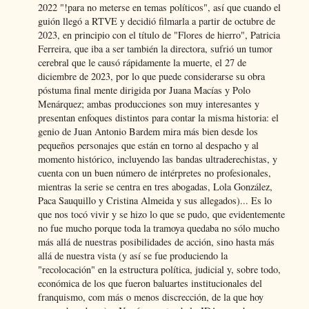
2022 "!para no meterse en temas políticos", así que cuando el
guión llegó a RTVE y decidió filmarla a partir de octubre de
2023, en principio con el título de "Flores de hierro", Patricia
Ferreira, que iba a ser también la directora, sufrió un tumor
cerebral que le causó rápidamente la muerte, el 27 de
diciembre de 2023, por lo que puede considerarse su obra
póstuma final mente dirigida por Juana Macías y Polo
Menárquez; ambas producciones son muy interesantes y
presentan enfoques distintos para contar la misma historia: el
genio de Juan Antonio Bardem mira más bien desde los
pequeños personajes que están en torno al despacho y al
momento histórico, incluyendo las bandas ultraderechistas, y
cuenta con un buen número de intérpretes no profesionales,
mientras la serie se centra en tres abogadas, Lola González,
Paca Sauquillo y Cristina Almeida y sus allegados)... Es lo
que nos tocó vivir y se hizo lo que se pudo, que evidentemente
no fue mucho porque toda la tramoya quedaba no sólo mucho
más allá de nuestras posibilidades de acción, sino hasta más
allá de nuestra vista (y así se fue produciendo la
"recolocación" en la estructura política, judicial y, sobre todo,
económica de los que fueron baluartes institucionales del
franquismo, com más o menos discrección, de la que hoy