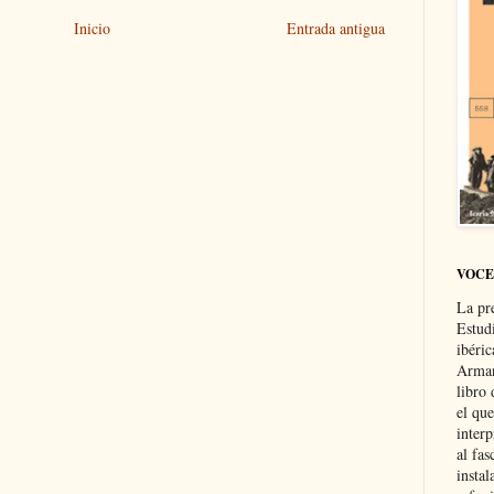
Inicio
Entrada antigua
VOCE
La pr
Estud
ibéri
Arman
libro
el qu
interp
al fas
instal