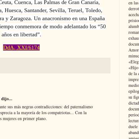
 Ceuta, Cuenca, Las Palmas de Gran Canaria,
en las
derro
, Huesca, Santander, Sevilla, Teruel, Toledo,
acecha
ora y Zaragoza. Un anacronismo en una España
prisi
alumb
tiempo conmemora de modo adelantado los “50
roman
años en libertad”.
exhau
docum
DdA, XXI/6174
Amoró
minuci
«Eleg
«Hijo
de la 
impre
medio
epílo
su fig
dijo...
dictad
nte sus más negras contradicciones: del paternalismo
docum
sprecia a la mayoría de los compatriotas... Con la
period
as mujeres en primer plano.
lectur
duele 
aband
amigo