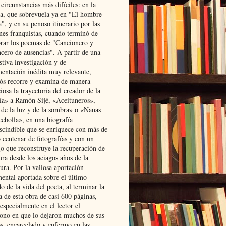
 circunstancias más difíciles: en la
ta, que sobrevuela ya en "El hombre
", y en su penoso itinerario por las
ones franquistas, cuando terminó de
rar los poemas de "Cancionero y
cero de ausencias". A partir de una
stiva investigación y de
entación inédita muy relevante,
s recorre y examina de manera
osa la trayectoria del creador de la
ía» a Ramón Sijé, «Aceituneros»,
 de la luz y de la sombra» o «Nanas
cebolla», en una biografía
scindible que se enriquece con más de
 centenar de fotografías y con un
go que reconstruye la recuperación de
ura desde los aciagos años de la
ura. Por la valiosa aportación
ental aportada sobre el último
o de la vida del poeta, al terminar la
a de esta obra de casi 600 páginas,
especialmente en el lector el
ono en que lo dejaron muchos de sus
s, encarcelado y enfermo en las