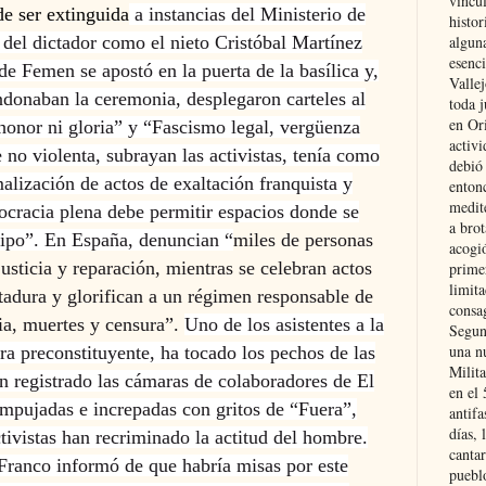
vincu
de ser extinguida
a instancias del Ministerio de
histor
alguna
del dictador como el nieto Cristóbal Martínez
esenc
de Femen se apostó en la puerta de la basílica y,
Vallej
ndonaban la ceremonia, desplegaron carteles al
toda j
en Or
 honor ni gloria” y “Fascismo legal, vergüenza
activi
 no violenta, subrayan las activistas, tenía como
debió
alización de actos de exaltación franquista y
entonc
medit
cracia plena debe permitir espacios donde se
a brot
 tipo”. En España, denuncian “
miles de personas
acogió
sticia y reparación, mientras se celebran actos
primer
limit
tadura y glorifican a un régimen responsable de
consag
ia, muertes y censura”.
Uno de los asistentes a la
Segun
una n
a preconstituyente, ha tocado los pechos de las
Milit
an registrado las cámaras de colaboradores de El
en el
mpujadas e increpadas con gritos de “Fuera”,
antifa
días, 
tivistas han recriminado la actitud del hombre.
cantar
ranco informó de que habría misas por este
pueblo