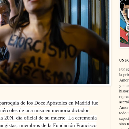
UN P
Por s
la pri
Amoró
y muer
histo
repre
acertó
parroquia de los Doce Apóstoles en Madrid fue
Amoró
 miércoles de una misa en memoria
dictador
todo u
a 20N, día oficial de su muerte. La ceremonia
capaci
sino t
langistas, miembros de la Fundación Francisco