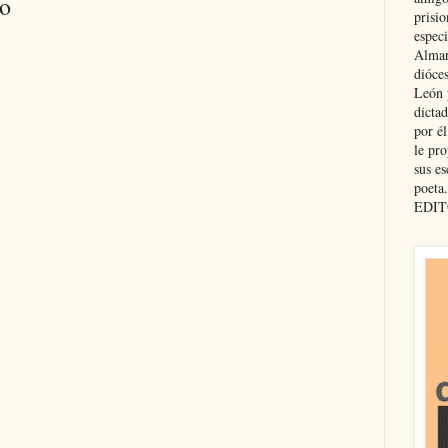
io
prisio
especi
Almar
dióce
León 
dicta
por é
le pro
sus es
poeta.
EDIT