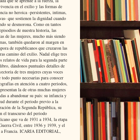
ada que se aprende a la fuerza, la
ivencia en el exilio y las formas de
encia no heroica -persistentes, intimas,
ivas- que sostienen la dignidad cuando
ndo se desmorona. Como en tantos
episodios de nuestra historia, las
rias de las mujeres, mucho más siendo
mas, también quedaron al margen en
spora de republicanos que cruzaron las
ras camino del exilio. Nadal elige tres
s relatos de vida para la segunda parte
libro, dándonos puntuales detalles de
yectoria de tres mujeres cuyas voces
e todo punto necesarias para conocer
ografías en atención a cuatro periodos,
epresentan la de otras muchas mujeres
das a abandonar su país: su infancia y
ud durante el periodo previo a la
uración de la Segunda República, su
n el transcurso del periodo
licano que va de 1931 a 1934, la etapa
Guerra Civil, entre 1936 y 1939, y el
 a Francia. ICARIA EDITORIAL,