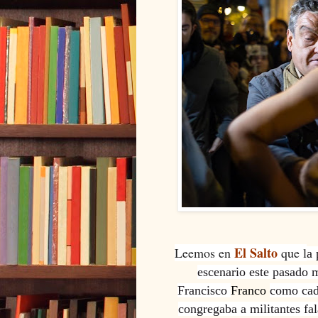
El Salto
Leemos en
que l
a 
escenario este pasado
Francisco
Franco
como cad
congregaba a militantes fa