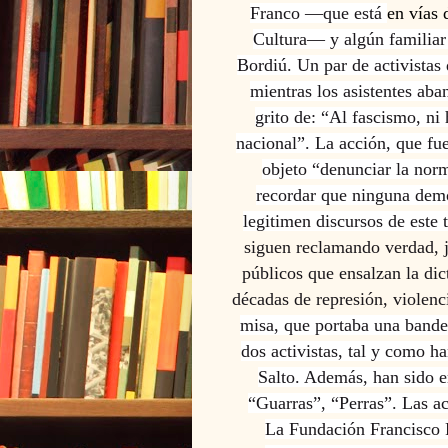
Franco —que está
en vías 
Cultura— y algún familiar 
Bordiú.
Un par de activistas 
mientras los asistentes aba
grito de: “Al fascismo, ni
nacional”. La acción, que fue
objeto “denunciar la norm
recordar que ninguna demo
legitimen discursos de este
siguen reclamando verdad, ju
públicos que ensalzan la dic
décadas de represión, violenc
misa, que portaba una bander
dos activistas, tal y como h
Salto. Además, han sido e
“Guarras”, “Perras”. Las ac
La
Fundación Francisco F