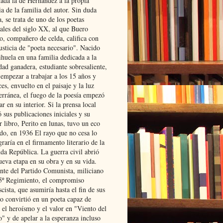
lada la de Hernández a la propia
ia de la familia del autor. Sin duda
, se trata de uno de los poetas
iales del siglo XX, al que Buero
o, compañero de celda, califica con
usticia de "poeta necesario". Nacido
ihuela en una familia dedicada a la
dad ganadera, estudiante sobresaliente,
 empezar a trabajar a los 15 años y
es, envuelto en el paisaje y la luz
erránea, el fuego de la poesía empezó
ar en su interior. Si la prensa local
 sus publicaciones iniciales y su
 libro, Perito en lunas, tuvo un eco
ado, en 1936 El rayo que no cesa lo
raría en el firmamento literario de la
da República. La guerra civil abrió
ueva etapa en su obra y en su vida.
ante del Partido Comunista, miliciano
 5º Regimiento, el compromiso
scista, que asumiría hasta el fin de sus
lo convirtió en un poeta capaz de
 el heroísmo y el valor en "Viento del
" y de apelar a la esperanza incluso