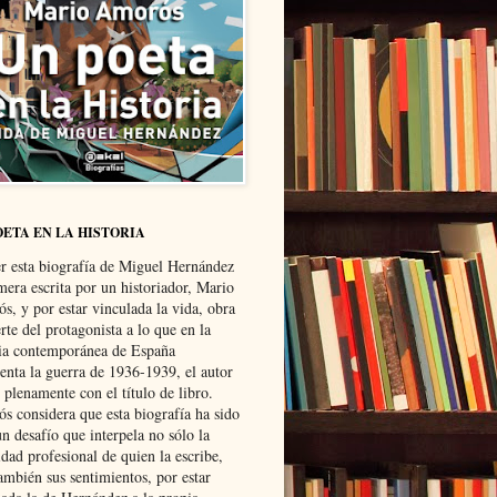
OETA EN LA HISTORIA
er esta biografía de Miguel Hernández
mera escrita por un historiador, Mario
s, y por estar vinculada la vida, obra
te del protagonista a lo que en la
ria contemporánea de España
senta la guerra de 1936-1939, el autor
 plenamente con el título de libro.
s considera que esta biografía ha sido
n desafío que interpela no sólo la
dad profesional de quien la escribe,
ambién sus sentimientos, por estar