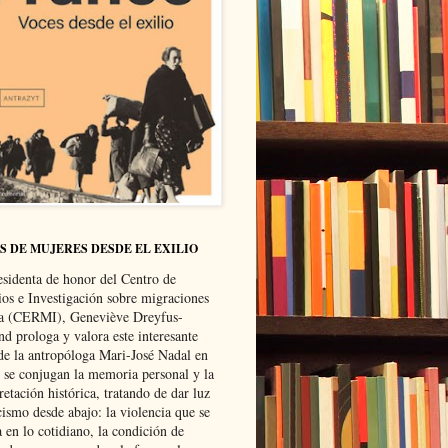
S DE MUJERES DESDE EL EXILIO
esidenta de honor del Centro de
ios e Investigación sobre migraciones
ca (CERMI), Geneviève Dreyfus-
d prologa y valora este interesante
 de la antropóloga Mari-José Nadal en
e se conjugan la memoria personal y la
retación histórica, tratando de dar luz
cismo desde abajo: la violencia que se
a en lo cotidiano, la condición de