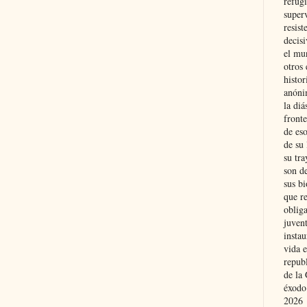
refugi
superv
resist
decis
el mu
otros 
histo
anóni
la diá
fronte
de eso
de su 
su tra
son d
sus bi
que r
obliga
juvent
insta
vida e
repub
de la 
éxodo
2026