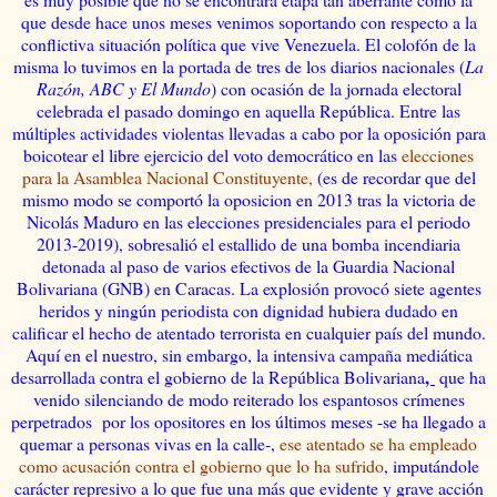
que desde hace unos meses venimos soportando con respecto a la
conflictiva situación política que vive Venezuela. El colofón de la
misma lo tuvimos en la portada de tres de los diarios nacionales (
La
Razón, ABC y El Mundo
) con ocasión de la jornada electoral
celebrada el pasado domingo en aquella República. Entre las
múltiples actividades violentas llevadas a cabo por la oposición para
boicotear el libre ejercicio del voto democrático en las
elecciones
para la Asamblea Nacional Constituyente,
(es de recordar que del
mismo modo se comportó la oposicion en 2013 tras la victoria de
Nicolás Maduro en las elecciones presidenciales para el periodo
2013-2019), sobresalió el estallido de una bomba incendiaria
detonada al paso de varios efectivos de la Guardia Nacional
Bolivariana (GNB) en Caracas. La explosión provocó
siete agentes
heridos y ningún periodista con dignidad hubiera dudado en
calificar el hecho de atentado terrorista en cualquier país del mundo.
Aquí en el nuestro, sin embargo, la intensiva campaña mediática
,
desarrollada contra el gobierno de la República Bolivariana
que ha
venido silenciando de modo reiterado los espantosos crímenes
perpetrados por los opositores en los últimos meses -se ha llegado a
quemar a personas vivas en la calle-,
ese atentado se ha empleado
como acusación contra el gobierno que lo ha sufrido
, imputándole
carácter represivo a lo que fue una más que evidente y grave acción