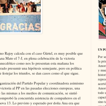
UN P
ano Rajoy calcula con el caso Gürtel, es muy posible que
Por s
na Mato el 7-J, en plena celebración de la victoria
la pri
n anecdótico como nos lo presentan esta mañana los
Amoró
rado presumir una hipótesis semejante, pero en política
y muer
 festejar los triunfos, se dan casos como el que sigue.
histo
repre
organización del Partido Popular y coordinadora asimismo
acertó
 victoria al PP en las pasadas elecciones europeas, una
Amoró
todo u
e las mismas a los medios de comunicación, se sintió
capaci
omprobó la concurrida asistencia de compañeros en el
sino t
énova 13. Lo previsto y esperado por doña Ana era que