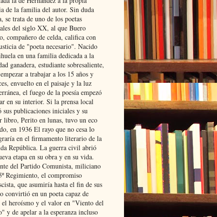
lada la de Hernández a la propia
ia de la familia del autor. Sin duda
, se trata de uno de los poetas
iales del siglo XX, al que Buero
o, compañero de celda, califica con
usticia de "poeta necesario". Nacido
ihuela en una familia dedicada a la
dad ganadera, estudiante sobresaliente,
 empezar a trabajar a los 15 años y
es, envuelto en el paisaje y la luz
erránea, el fuego de la poesía empezó
ar en su interior. Si la prensa local
 sus publicaciones iniciales y su
 libro, Perito en lunas, tuvo un eco
ado, en 1936 El rayo que no cesa lo
raría en el firmamento literario de la
da República. La guerra civil abrió
ueva etapa en su obra y en su vida.
ante del Partido Comunista, miliciano
 5º Regimiento, el compromiso
scista, que asumiría hasta el fin de sus
lo convirtió en un poeta capaz de
 el heroísmo y el valor en "Viento del
" y de apelar a la esperanza incluso