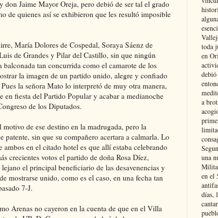
vincu
y y don Jaime Mayor Oreja, pero debió de ser tal el grado
histor
mo de quienes así se exhibieron que les resultó imposible
alguna
esenc
Vallej
guirre, María Dolores de Cospedal, Soraya Sáenz de
toda j
uis de Grandes y Pilar del Castillo, sin que ningún
en Or
na balconada tan concurrida como el camarote de los
activi
debió
ostrar la imagen de un partido unido, alegre y confiado
entonc
? Pues la señora Mato lo interpretó de muy otra manera,
medit
e en fiesta del Partido Popular y acabar a medianoche
a brot
 Congreso de los Diputados.
acogió
primer
l motivo de ese destino en la madrugada, pero la
limit
e patente, sin que su compañero acertara a calmarla. Lo
consag
e ambos en el citado hotel es que allí estaba celebrando
Segun
s crecientes votos el partido de doña Rosa Díez,
una n
Milit
lejano el principal beneficiario de las desavenencias y
en el
de mostrarse unido, como es el caso, en una fecha tan
antifa
pasado 7-J.
días, 
cantar
o Arenas no cayeron en la cuenta de que en el Villa
pueblo