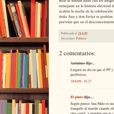
Real se habían dado cita los dir
semejante en la historia electoral 
acaben la noche de la celebración 
doña Ana y don Javier se podrían 
porvenir que en el desconocimient
Publicado el
18.6.09
Secciones:
Política
2 comentarios:
Anónimo dijo...
Llegará un día en que el PP 
periféricos.
18/6/09, 16:27
El pinto
dijo...
Según parece Ana Mato es una
tranquilo al marido cuando el
otro costal, y mandan que te 