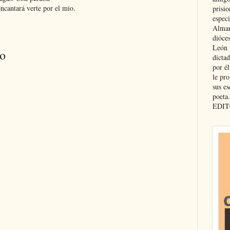
ncantará verte por el mio.
prisio
especi
Almar
dióce
León 
io
dicta
por é
le pro
sus es
poeta.
EDIT