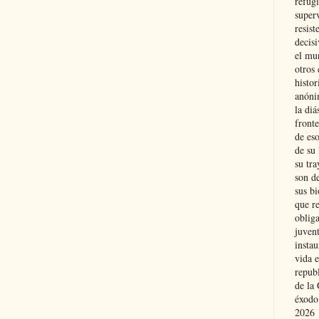
refugi
superv
resist
decis
el mu
otros 
histo
anóni
la diá
fronte
de eso
de su 
su tra
son d
sus bi
que r
obliga
juvent
insta
vida e
repub
de la 
éxodo
2026