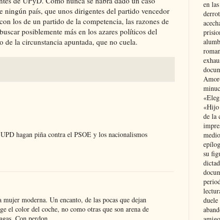
igentes de UPyD. Como nunca se habrá dado un caso
en las
de ningún país, que unos dirigentes del partido vencedor
derro
con los de un partido de la competencia, las razones de
acecha
buscar posiblemente más en los azares políticos del
prisi
o de la circunstancia apuntada, que no cuela.
alumb
roman
exhau
docum
Amoró
minuci
«Eleg
«Hijo
de la 
impre
y UPD hagan piña contra el PSOE y los nacionalismos
medio
epílo
su fig
dictad
docum
period
lectur
 mujer moderna. Un encanto, de las pocas que dejan
duele 
ige el color del coche, no como otras que son arena de
aband
cagas. Con perdon
amigo