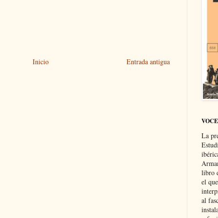
Inicio
Entrada antigua
VOCE
La pr
Estud
ibéri
Arman
libro
el qu
interp
al fas
instal