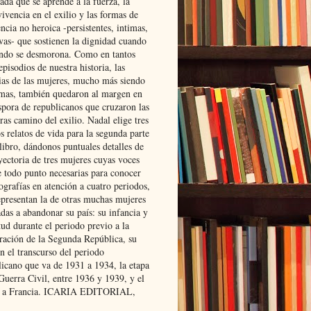
ada que se aprende a la fuerza, la
ivencia en el exilio y las formas de
encia no heroica -persistentes, intimas,
ivas- que sostienen la dignidad cuando
ndo se desmorona. Como en tantos
episodios de nuestra historia, las
rias de las mujeres, mucho más siendo
mas, también quedaron al margen en
spora de republicanos que cruzaron las
ras camino del exilio. Nadal elige tres
s relatos de vida para la segunda parte
libro, dándonos puntuales detalles de
yectoria de tres mujeres cuyas voces
e todo punto necesarias para conocer
ografías en atención a cuatro periodos,
epresentan la de otras muchas mujeres
das a abandonar su país: su infancia y
ud durante el periodo previo a la
uración de la Segunda República, su
n el transcurso del periodo
licano que va de 1931 a 1934, la etapa
Guerra Civil, entre 1936 y 1939, y el
 a Francia. ICARIA EDITORIAL,