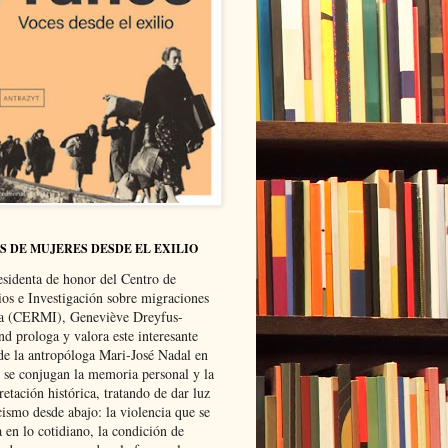
S DE MUJERES DESDE EL EXILIO
esidenta de honor del Centro de
ios e Investigación sobre migraciones
ca (CERMI), Geneviève Dreyfus-
d prologa y valora este interesante
 de la antropóloga Mari-José Nadal en
e se conjugan la memoria personal y la
retación histórica, tratando de dar luz
cismo desde abajo: la violencia que se
a en lo cotidiano, la condición de