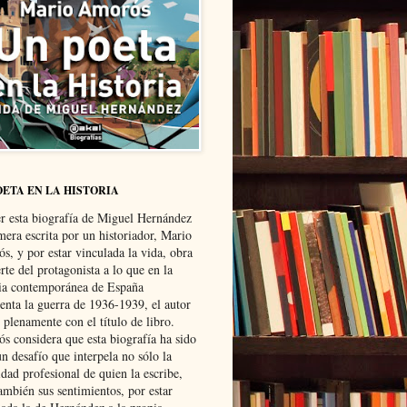
OETA EN LA HISTORIA
er esta biografía de Miguel Hernández
mera escrita por un historiador, Mario
s, y por estar vinculada la vida, obra
te del protagonista a lo que en la
ria contemporánea de España
senta la guerra de 1936-1939, el autor
 plenamente con el título de libro.
s considera que esta biografía ha sido
n desafío que interpela no sólo la
dad profesional de quien la escribe,
ambién sus sentimientos, por estar