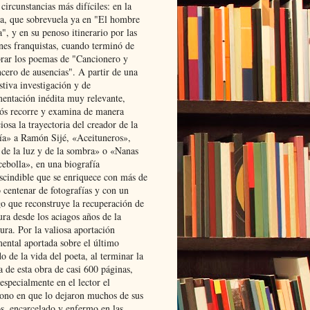
 circunstancias más difíciles: en la
ta, que sobrevuela ya en "El hombre
", y en su penoso itinerario por las
ones franquistas, cuando terminó de
rar los poemas de "Cancionero y
cero de ausencias". A partir de una
stiva investigación y de
entación inédita muy relevante,
s recorre y examina de manera
osa la trayectoria del creador de la
ía» a Ramón Sijé, «Aceituneros»,
 de la luz y de la sombra» o «Nanas
cebolla», en una biografía
scindible que se enriquece con más de
 centenar de fotografías y con un
go que reconstruye la recuperación de
ura desde los aciagos años de la
ura. Por la valiosa aportación
ental aportada sobre el último
o de la vida del poeta, al terminar la
a de esta obra de casi 600 páginas,
especialmente en el lector el
ono en que lo dejaron muchos de sus
s, encarcelado y enfermo en las