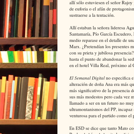
allí sólo estuviesen el señor Rajo
de euforia o el afán de protagonis
sustraerse a la tentación.
Allí estaban la señora lideresa A
Santamaría, Pío García Escudero, L
medio reparase en el detalle de u
Marx. ¿Pretendían los presentes m
con su prieta y jubilosa presencia
hasta el punto de abandonar la sed
en el hotel Villa Real, próximo al
El Semanal Digital
no especifica e
alteración de doña Ana era más qu
más significativo de la presencia d
sus más modestos pero cada vez má
llamado a ser en un futuro no muy 
ultramontanismos del PP, incapaz 
venturosa para el partido como el 
En ESD se dice que tanto Mato com