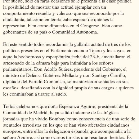
Por suerte, sólo en raras ocasiones se le presenta a la clase política
la posibilidad de mostrar una actitud ejemplar con un
comportamiento resuelto y valeroso que sea reconocido por la
ciudadanía, tal como en teoría cabe esperar de quienes la
representan, bien como diputados en el Congreso, bien como
gobernantes de su país o Comunidad Autónoma.
En este sentido todos recordamos la gallarda actitud de tres de los
políticos presentes en el Parlamento cuando Tejero y los suyos, en
aquella bochornosa y esperpéntica fecha del 23-F, ametrallaron el
artesonado de la cámara baja para intimidar a los señores
parlamentarios. Don Adolfo Suárez, presidente del Gobierno, el
ministro de Defensa Gutiérrez Mellado y don Santiago Carrillo,
diputado del Partido Comunista, se mantuvieron sentados en sus
escaños, desafiando con la dignidad propia de sus cargos a quienes
les conminaban a tirarse al suelo.
Todos celebramos que doña Esperanza Aguirre, presidenta de la
Comunidad de Madrid, haya salido indemne de las trágicas
jornadas que ha vivido Bombay como consecuencia de una serie de
atentados terroristas en los que se han visto afectados ciudadanos
europeos, entre ellos la delegación española que acompañaba a la
señora Aguirre, así como varios turistas que resultaron heridos. Es