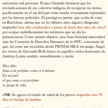
seiscientas mil personas. El juez Guzmán denuncia que las
reivindicaciones de ese colectivo indígena de recuperar sus tierras
pacíficamente en el sur del país están siendo severamente reprimidas
por las fuerzas policiales. El prestigioso jurista, que acaba de estar
en Barcelona, afirma que en los últimos años algunos dirigentes
mapuches
han sido condenados a penas de hasta diez años de cárcel
por ocupar simbólicamente los territorios que un día les
pertenecieron. Como primer objetivo, don Juan Guzmán intercederá
ante las Comisión de Derechos Humanos de la ONU, consciente de
que, tal como me recordaba desde PIENSACHILE mi amigo Ángel,
los versos de Gioconda Belli tienen en aquellos vastos horizontes de
América Latina sentido, entendimiento y razón:
Dios dijo:
Ama a tu prójimo como a ti mismo.
En mi país
el que ama a su prójimo
se juega la vida.
+NR
: Se agrava el estado de salud de los presos
mapuches tras 59
días en huelga de hambre
.