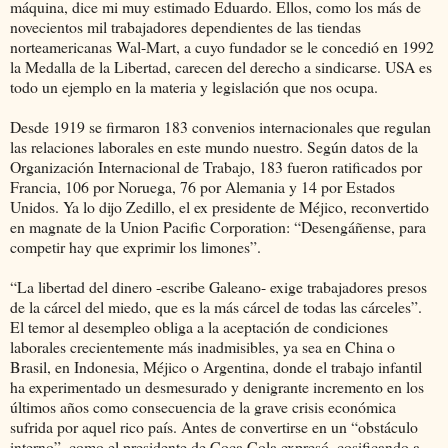
máquina, dice mi muy estimado Eduardo. Ellos, como los más de
novecientos mil trabajadores dependientes de las tiendas
norteamericanas Wal-Mart, a cuyo fundador se le concedió en 1992
la Medalla de la Libertad, carecen del derecho a sindicarse. USA es
todo un ejemplo en la materia y legislación que nos ocupa.
Desde 1919 se firmaron 183 convenios internacionales que regulan
las relaciones laborales en este mundo nuestro. Según datos de la
Organización Internacional de Trabajo, 183 fueron ratificados por
Francia, 106 por Noruega, 76 por Alemania y 14 por Estados
Unidos. Ya lo dijo Zedillo, el ex presidente de Méjico, reconvertido
en magnate de la Union Pacific Corporation: “Desengáñense, para
competir hay que exprimir los limones”.
“La libertad del dinero -escribe Galeano- exige trabajadores presos
de la cárcel del miedo, que es la más cárcel de todas las cárceles”.
El temor al desempleo obliga a la aceptación de condiciones
laborales crecientemente más inadmisibles, ya sea en China o
Brasil, en Indonesia, Méjico o Argentina, donde el trabajo infantil
ha experimentado un desmesurado y denigrante incremento en los
últimos años como consecuencia de la grave crisis económica
sufrida por aquel rico país. Antes de convertirse en un “obstáculo
interno”, como el presidente de Coca Cola expresó, cosificando a