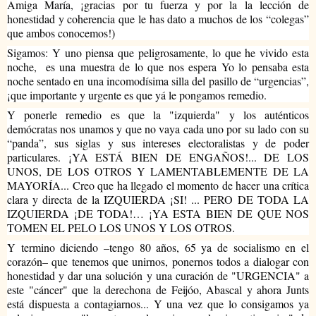
Amiga María, ¡gracias por tu fuerza y por la la lección de 
honestidad y coherencia que le has dato a muchos de los “colegas” 
que ambos conocemos!)
Sigamos: Y uno piensa que peligrosamente, lo que he vivido esta 
noche,  es una muestra de lo que nos espera Yo lo pensaba esta 
noche sentado en una incomodísima silla del pasillo de “urgencias”, 
¡que importante y urgente es que yá le pongamos remedio.
Y ponerle remedio es que la "izquierda" y los auténticos 
demócratas nos unamos y que no vaya cada uno por su lado con su 
“panda”, sus siglas y sus intereses electoralistas y de poder 
particulares. ¡YA ESTÁ BIEN DE ENGAÑOS!... DE LOS 
UNOS, DE LOS OTROS Y LAMENTABLEMENTE DE LA 
MAYORÍA... Creo que ha llegado el momento de hacer una crítica 
clara y directa de la IZQUIERDA ¡SI! ... PERO DE TODA LA 
IZQUIERDA ¡DE TODA!… ¡YA ESTA BIEN DE QUE NOS 
TOMEN EL PELO LOS UNOS Y LOS OTROS.
Y termino diciendo –tengo 80 años, 65 ya de socialismo en el 
corazón– que tenemos que unirnos, ponernos todos a dialogar con 
honestidad y dar una solución y una curación de "URGENCIA" a 
este "cáncer" que la derechona de Feijóo, Abascal y ahora Junts 
está dispuesta a contagiarnos... Y una vez que lo consigamos ya 