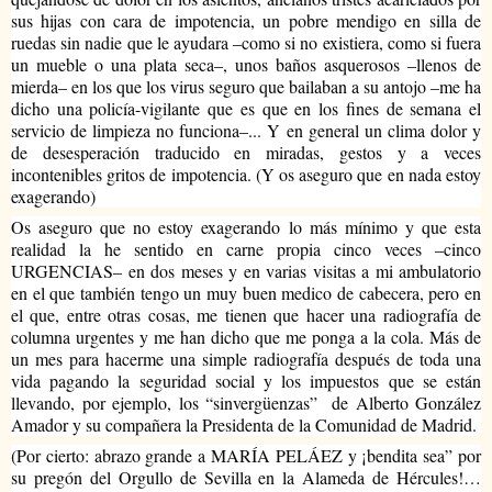
sus hijas con cara de impotencia, un pobre mendigo en silla de 
ruedas sin nadie que le ayudara –como si no existiera, como si fuera 
un mueble o una plata seca–, unos baños asquerosos –llenos de 
mierda– en los que los virus seguro que bailaban a su antojo –me ha 
dicho una policía-vigilante que es que en los fines de semana el 
servicio de limpieza no funciona–... Y en general un clima dolor y 
de desesperación traducido en miradas, gestos y a veces 
incontenibles gritos de impotencia. (Y os aseguro que en nada estoy 
exagerando)
Os aseguro que no estoy exagerando lo más mínimo y que esta 
realidad la he sentido en carne propia cinco veces –cinco 
URGENCIAS– en dos meses y en varias visitas a mi ambulatorio 
en el que también tengo un muy buen medico de cabecera, pero en 
el que, entre otras cosas, me tienen que hacer una radiografía de 
columna urgentes y me han dicho que me ponga a la cola. Más de 
un mes para hacerme una simple radiografía después de toda una 
vida pagando la seguridad social y los impuestos que se están 
llevando, por ejemplo, los “sinvergüenzas”  de Alberto González 
Amador y su compañera la Presidenta de la Comunidad de Madrid.
(Por cierto: abrazo grande a MARÍA PELÁEZ y ¡bendita sea” por 
su pregón del Orgullo de Sevilla en la Alameda de Hércules!… 