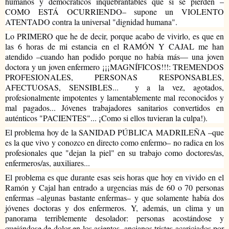
humanos y democráticos inquebrantables que si se pierden –
COMO ESTÁ OCURRIENDO– supone un VIOLENTO 
ATENTADO contra la universal "dignidad humana".
Lo PRIMERO que he de decir, porque acabo de vivirlo, es que en 
las 6 horas de mi estancia en el RAMÓN Y CAJAL me han 
atendido –cuando han podido porque no había más— una joven 
doctora y un joven enfermero ¡¡¡MAGNÍFICOS!!!: TREMENDOS 
PROFESIONALES, PERSONAS RESPONSABLES, 
AFECTUOSAS, SENSIBLES...  y a la vez, agotados, 
profesionalmente impotentes y lamentablemente mal reconocidos y 
mal pagados... Jóvenes trabajadores sanitarios convertidos en 
auténticos "PACIENTES"... ¡Como si ellos tuvieran la culpa!).
El problema hoy de la SANIDAD PÚBLICA MADRILEÑA –que 
es la que vivo y conozco en directo como enfermo– no radica en los 
profesionales que "dejan la piel" en su trabajo como doctores/as, 
enfermeros/as, auxiliares...  
El problema es que durante esas seis horas que hoy en vivido en el 
Ramón y Cajal han entrado a urgencias más de 60 o 70 personas 
enfermas –algunas bastante enfermas– y que solamente había dos 
jóvenes doctoras y dos enfermeros. Y, además, un clima y un 
panorama terriblemente desolador: personas acostándose y 
quejándose de dolor en los asientos, ancianos tristes acariciados por 