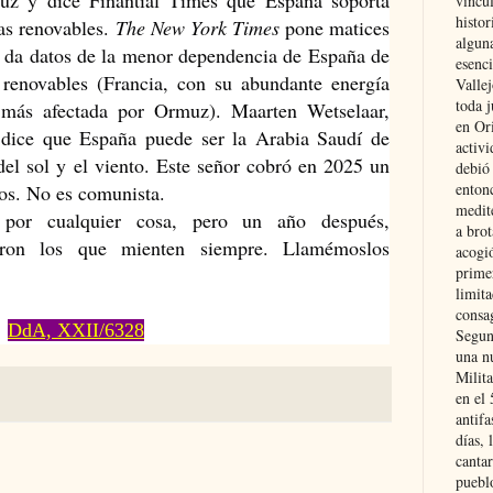
vincu
histor
as renovables. 
The New York Times
 pone matices 
alguna
o da datos de la menor dependencia de España de 
esenc
 renovables (Francia, con su abundante energía 
Vallej
toda j
 más afectada por Ormuz). Maarten Wetselaar, 
en Or
ice que España puede ser la Arabia Saudí de 
activi
del sol y el viento. Este señor cobró en 2025 un 
debió
entonc
ros. No es comunista.
medit
por cualquier cosa, pero un año después, 
a brot
ron los que mienten siempre. Llamémoslos 
acogió
primer
limit
consag
DdA, XXII/6328
Segun
una n
Milit
en el
antifa
días, 
cantar
pueblo