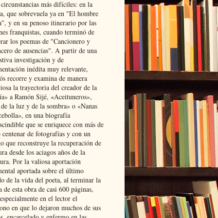
 circunstancias más difíciles: en la
ta, que sobrevuela ya en "El hombre
", y en su penoso itinerario por las
ones franquistas, cuando terminó de
rar los poemas de "Cancionero y
cero de ausencias". A partir de una
stiva investigación y de
entación inédita muy relevante,
s recorre y examina de manera
osa la trayectoria del creador de la
ía» a Ramón Sijé, «Aceituneros»,
 de la luz y de la sombra» o «Nanas
cebolla», en una biografía
scindible que se enriquece con más de
 centenar de fotografías y con un
go que reconstruye la recuperación de
ura desde los aciagos años de la
ura. Por la valiosa aportación
ental aportada sobre el último
o de la vida del poeta, al terminar la
a de esta obra de casi 600 páginas,
especialmente en el lector el
ono en que lo dejaron muchos de sus
s, encarcelado y enfermo en las