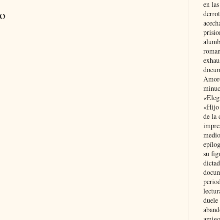
en las
io
derro
acecha
prisi
alumb
roman
exhau
docum
Amoró
minuci
«Eleg
«Hijo
de la 
impre
medio
epílo
su fig
dictad
docum
period
lectur
duele 
aband
amigo