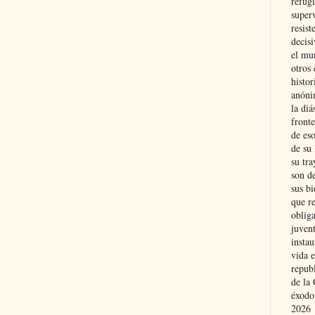
refugi
superv
resist
decis
el mu
otros 
histo
anóni
la diá
fronte
de eso
de su 
su tra
son d
sus bi
que r
obliga
juvent
insta
vida e
repub
de la 
éxodo
2026