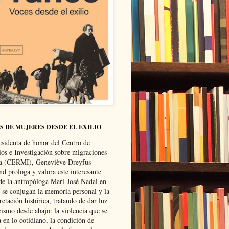
S DE MUJERES DESDE EL EXILIO
esidenta de honor del Centro de
ios e Investigación sobre migraciones
ca (CERMI), Geneviève Dreyfus-
d prologa y valora este interesante
 de la antropóloga Mari-José Nadal en
e se conjugan la memoria personal y la
retación histórica, tratando de dar luz
cismo desde abajo: la violencia que se
a en lo cotidiano, la condición de