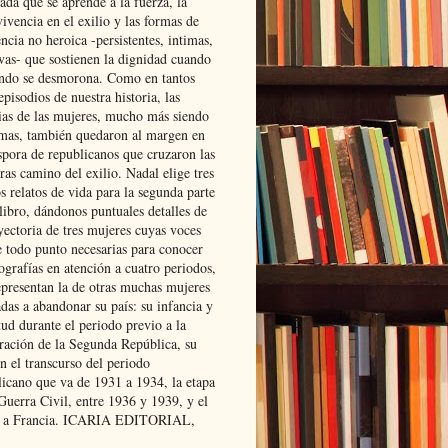
ada que se aprende a la fuerza, la
ivencia en el exilio y las formas de
encia no heroica -persistentes, intimas,
ivas- que sostienen la dignidad cuando
ndo se desmorona. Como en tantos
episodios de nuestra historia, las
rias de las mujeres, mucho más siendo
mas, también quedaron al margen en
spora de republicanos que cruzaron las
ras camino del exilio. Nadal elige tres
s relatos de vida para la segunda parte
libro, dándonos puntuales detalles de
yectoria de tres mujeres cuyas voces
e todo punto necesarias para conocer
ografías en atención a cuatro periodos,
epresentan la de otras muchas mujeres
das a abandonar su país: su infancia y
ud durante el periodo previo a la
uración de la Segunda República, su
n el transcurso del periodo
licano que va de 1931 a 1934, la etapa
Guerra Civil, entre 1936 y 1939, y el
 a Francia. ICARIA EDITORIAL,