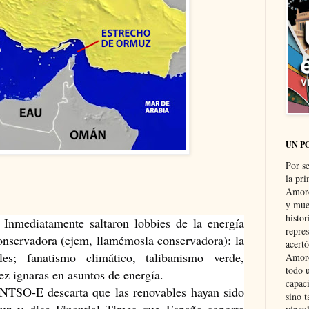
UN P
Por s
la pri
Amoró
y muer
histo
Inmediatamente saltaron lobbies de la energía 
repre
conservadora (ejem, llamémosla conservadora): la 
acertó
s; fanatismo climático, talibanismo verde, 
Amoró
todo u
ez ignaras en asuntos de energía.
capaci
NTSO-E descarta que las renovables hayan sido 
sino t
uz y dice Finantial Times que España soporta 