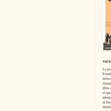
VOCE
La pr
Estud
ibéri
Arman
libro
el qu
interp
al fas
instal