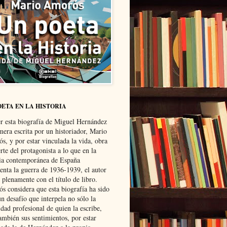
OETA EN LA HISTORIA
er esta biografía de Miguel Hernández
mera escrita por un historiador, Mario
s, y por estar vinculada la vida, obra
te del protagonista a lo que en la
ria contemporánea de España
senta la guerra de 1936-1939, el autor
 plenamente con el título de libro.
s considera que esta biografía ha sido
n desafío que interpela no sólo la
dad profesional de quien la escribe,
ambién sus sentimientos, por estar