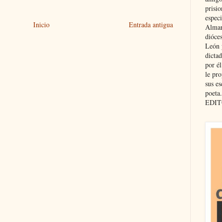
prisio
especi
Inicio
Entrada antigua
Almar
dióce
León 
dicta
por é
le pro
sus es
poeta.
EDIT