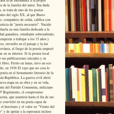
lada la de Hernández a la propia
ia de la familia del autor. Sin duda
, se trata de uno de los poetas
iales del siglo XX, al que Buero
o, compañero de celda, califica con
usticia de "poeta necesario". Nacido
ihuela en una familia dedicada a la
dad ganadera, estudiante sobresaliente,
 empezar a trabajar a los 15 años y
es, envuelto en el paisaje y la luz
erránea, el fuego de la poesía empezó
ar en su interior. Si la prensa local
 sus publicaciones iniciales y su
 libro, Perito en lunas, tuvo un eco
ado, en 1936 El rayo que no cesa lo
raría en el firmamento literario de la
da República. La guerra civil abrió
ueva etapa en su obra y en su vida.
ante del Partido Comunista, miliciano
 5º Regimiento, el compromiso
scista, que asumiría hasta el fin de sus
lo convirtió en un poeta capaz de
 el heroísmo y el valor en "Viento del
" y de apelar a la esperanza incluso