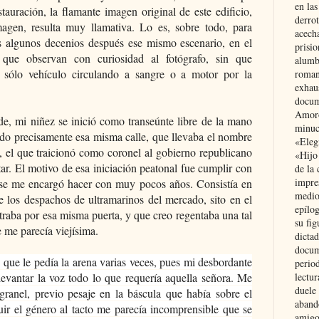
en las
tauración, la flamante imagen original de este edificio,
derro
magen, resulta muy llamativa. Lo es, sobre todo, para
acecha
s algunos decenios después ese mismo escenario, en el
prisi
 que observan con curiosidad al fotógrafo, sin que
alumb
 sólo vehículo circulando a sangre o a motor por la
roman
exhau
docum
Amoró
e, mi niñez se inició como transeúnte libre de la mano
minuci
ndo precisamente esa misma calle, que llevaba el nombre
«Eleg
, el que traicionó como coronel al gobierno republicano
«Hijo
ar. El motivo de esa iniciación peatonal fue cumplir con
de la 
impre
 se me encargó hacer con muy pocos años. Consistía en
medio
e los despachos de ultramarinos del mercado, sito en el
epílo
ntraba por esa misma puerta, y que creo regentaba una tal
su fig
 me parecía viejísima.
dictad
docum
 que le pedía la arena varias veces, pues mi desbordante
period
levantar la voz todo lo que requería aquella señora. Me
lectur
duele 
granel, previo pesaje en la báscula que había sobre el
aband
uir el género al tacto me parecía incomprensible que se
amigo