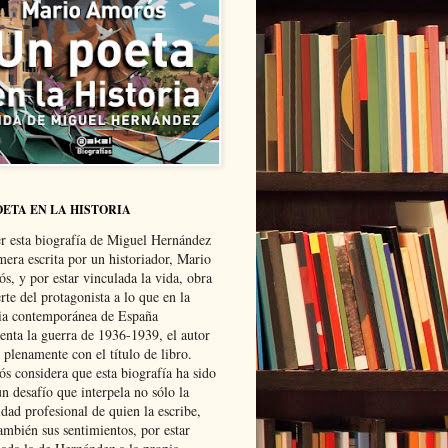
OETA EN LA HISTORIA
er esta biografía de Miguel Hernández
mera escrita por un historiador, Mario
s, y por estar vinculada la vida, obra
te del protagonista a lo que en la
ria contemporánea de España
senta la guerra de 1936-1939, el autor
 plenamente con el título de libro.
s considera que esta biografía ha sido
n desafío que interpela no sólo la
dad profesional de quien la escribe,
ambién sus sentimientos, por estar