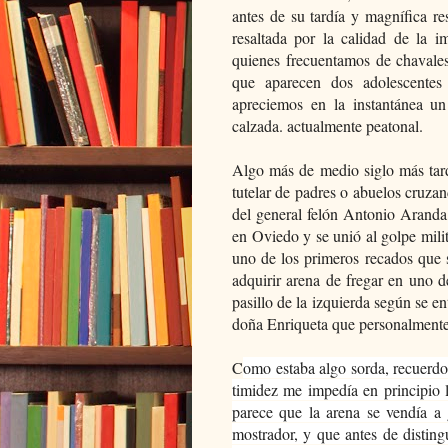
antes de su tardía y magnífica res
resaltada por la calidad de la i
quienes frecuentamos de chavale
que aparecen dos adolescentes
apreciemos en la instantánea un
calzada. actualmente peatonal.
Algo más de medio siglo más tard
tutelar de padres o abuelos cruza
del general felón Antonio Aranda
en Oviedo y se unió al golpe milit
uno de los primeros recados que
adquirir arena de fregar en uno d
pasillo de la izquierda según se e
doña Enriqueta que personalmente
C
omo estaba algo sorda, recuerdo
timidez me impedía en principio 
parece que la arena se vendía a 
mostrador, y que antes de disting