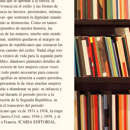
ada que se aprende a la fuerza, la
ivencia en el exilio y las formas de
encia no heroica -persistentes, intimas,
ivas- que sostienen la dignidad cuando
ndo se desmorona. Como en tantos
episodios de nuestra historia, las
rias de las mujeres, mucho más siendo
mas, también quedaron al margen en
spora de republicanos que cruzaron las
ras camino del exilio. Nadal elige tres
s relatos de vida para la segunda parte
libro, dándonos puntuales detalles de
yectoria de tres mujeres cuyas voces
e todo punto necesarias para conocer
ografías en atención a cuatro periodos,
epresentan la de otras muchas mujeres
das a abandonar su país: su infancia y
ud durante el periodo previo a la
uración de la Segunda República, su
n el transcurso del periodo
licano que va de 1931 a 1934, la etapa
Guerra Civil, entre 1936 y 1939, y el
 a Francia. ICARIA EDITORIAL,