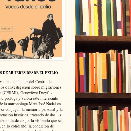
S DE MUJERES DESDE EL EXILIO
esidenta de honor del Centro de
ios e Investigación sobre migraciones
ca (CERMI), Geneviève Dreyfus-
d prologa y valora este interesante
 de la antropóloga Mari-José Nadal en
e se conjugan la memoria personal y la
retación histórica, tratando de dar luz
cismo desde abajo: la violencia que se
a en lo cotidiano, la condición de