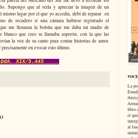
ño. Supongo que al verla y apreciar la imagen de un
el mismo lugar por el que yo accedía, debí de reparar en
mo de recadero si una cámara hubiese registrado el
que me llenaran la bolsita que me daba mi madre de
lor blanco que creo se llamaba asperón, con la que las
ían la voz de su canto para contar historias de amor.
é precisamente en evocar esto último.
DdA, XIX/5.445
VOCE
La pr
Estud
ibéri
Arman
libro
io
el qu
interp
al fas
instal