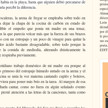
había en la playa, hasta que alguien debió percatarse de
prisio
rla percibí la diferencia.
especi
Almar
scaleras, la arena de fregar se empleaba sobre todo en
dióce
León 
a dejar la chapa de la cocina de carbón en estado de
dicta
indible el empeño que ponía mi madre en una tenaz,
por é
en la que parecía volcar más que la fuerza de sus brazos
le pro
lo con un estropajo y un poco de vinagre para quitar la
sus es
lor ácido bastante desagradable, sobre todo porque la
poeta.
e la comida de mediodía, alterando drásticamente la
EDIT
se respiraba previamente.
cotidiano trabajo doméstico de mi madre era porque al
o grimoso del estropajo húmedo untado en la arena y el
ocina se unía la voz materna cantando cuplés y boleros,
rviera para poner más brío en la tarea. Al margen de esa
charla cantar, como no fuera en algún señalado evento
 presté atención a las letras de la canciones, tanta como
.
sa puerta del Mercado del Sur me llevó a recordar los