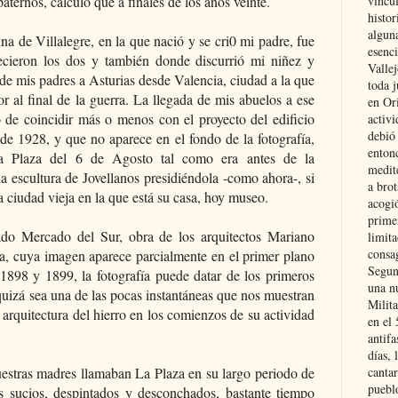
paternos, calculo que a finales de los años veinte.
vincu
histor
alguna
ina de Villalegre, en la que nació y se cri0 mi padre, fue
esenc
lecieron los dos y también donde discurrió mi niñez y
Vallej
de mis padres a Asturias desde Valencia, ciudad a la que
toda j
r al final de la guerra. La llegada de mis abuelos a ese
en Or
 de coincidir más o menos con el proyecto del edificio
activi
debió
 de 1928, y que no aparece en el fondo de la fotografía,
entonc
a Plaza del 6 de Agosto tal como era antes de la
medit
la escultura de Jovellanos presidiéndola -como ahora-, si
a brot
a ciudad vieja en la que está su casa, hoy museo.
acogió
primer
do Mercado del Sur, obra de los arquitectos Mariano
limit
consag
, cuya imagen aparece parcialmente en el primer plano
Segun
 1898 y 1899, la fotografía puede datar de los primeros
una n
quizá sea una de las pocas instantáneas que nos muestran
Milit
a arquitectura del hierro en los comienzos de su actividad
en el
antifa
días, 
estras madres llamaban La Plaza en su largo periodo de
cantar
pueblo
s sucios, despintados y desconchados, bastante tiempo