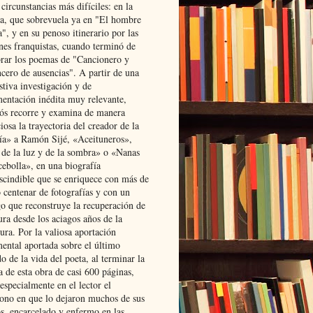
 circunstancias más difíciles: en la
ta, que sobrevuela ya en "El hombre
", y en su penoso itinerario por las
ones franquistas, cuando terminó de
rar los poemas de "Cancionero y
cero de ausencias". A partir de una
stiva investigación y de
entación inédita muy relevante,
s recorre y examina de manera
osa la trayectoria del creador de la
ía» a Ramón Sijé, «Aceituneros»,
 de la luz y de la sombra» o «Nanas
cebolla», en una biografía
scindible que se enriquece con más de
 centenar de fotografías y con un
go que reconstruye la recuperación de
ura desde los aciagos años de la
ura. Por la valiosa aportación
ental aportada sobre el último
o de la vida del poeta, al terminar la
a de esta obra de casi 600 páginas,
especialmente en el lector el
ono en que lo dejaron muchos de sus
s, encarcelado y enfermo en las