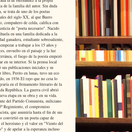
lada la de Hernández a la propia
ia de la familia del autor. Sin duda
, se trata de uno de los poetas
iales del siglo XX, al que Buero
o, compañero de celda, califica con
usticia de "poeta necesario". Nacido
ihuela en una familia dedicada a la
dad ganadera, estudiante sobresaliente,
 empezar a trabajar a los 15 años y
es, envuelto en el paisaje y la luz
erránea, el fuego de la poesía empezó
ar en su interior. Si la prensa local
 sus publicaciones iniciales y su
 libro, Perito en lunas, tuvo un eco
ado, en 1936 El rayo que no cesa lo
raría en el firmamento literario de la
da República. La guerra civil abrió
ueva etapa en su obra y en su vida.
ante del Partido Comunista, miliciano
 5º Regimiento, el compromiso
scista, que asumiría hasta el fin de sus
lo convirtió en un poeta capaz de
 el heroísmo y el valor en "Viento del
" y de apelar a la esperanza incluso