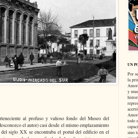
UN P
Por s
la pri
Amoró
y muer
histo
repre
acertó
Amoró
perteneciente al profuso y valioso fondo del Museo del
todo u
(desconozco el autor) casi desde el mismo emplazamiento
capaci
del siglo XX se encontraba el portal del edificio en el
sino t