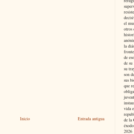
refugi
superv
resist
decis
el mu
otros 
histo
anóni
la diá
fronte
de eso
de su 
su tra
son d
sus bi
que r
obliga
juvent
insta
vida e
repub
Inicio
Entrada antigua
de la 
éxodo
2026