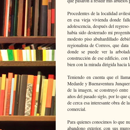
que pasaron a residir mis abuelos 
Procedentes de la localidad aviles
en esa vieja vivienda donde fal
adolescencia, después del regreso 
había sido desterrado mi progenito
modesto piso abuhardillado debió
regionalista de Correos, que data
donde se puede ver la arbolad
construcción de ese edificio, con 
bien con la mirada dirigida hacia l
Teniendo en cuenta que el llama
Medarde y Buenaventura Junquera
de la imagen, se construyó entre
años del pasado siglo, por lo que 
de cerca esa interesante obra de l
comercial.
Para quienes conocimos lo que nu
abandono exterior, con sus muro