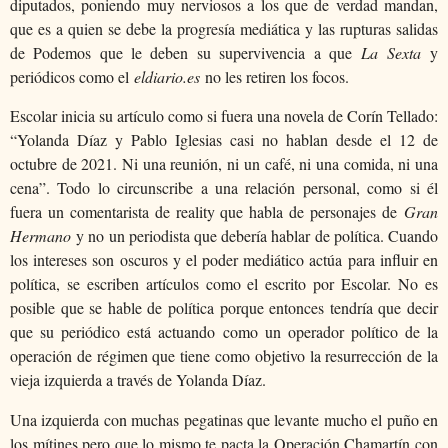
diputados, poniendo muy nerviosos a los que de verdad mandan,
que es a quien se debe la progresía mediática y las rupturas salidas
de Podemos que le deben su supervivencia a que
La Sexta
y
periódicos como el
eldiario.es
no les retiren los focos.
Escolar inicia su artículo como si fuera una novela de Corín Tellado:
“Yolanda Díaz y Pablo Iglesias casi no hablan desde el 12 de
octubre de 2021. Ni una reunión, ni un café, ni una comida, ni una
cena”. Todo lo circunscribe a una relación personal, como si él
fuera un comentarista de reality que habla de personajes de
Gran
Hermano
y no un periodista que debería hablar de política. Cuando
los intereses son oscuros y el poder mediático actúa para influir en
política, se escriben artículos como el escrito por Escolar. No es
posible que se hable de política porque entonces tendría que decir
que su periódico está actuando como un operador político de la
operación de régimen que tiene como objetivo la resurrección de la
vieja izquierda a través de Yolanda Díaz.
Una izquierda con muchas pegatinas que levante mucho el puño en
los mítines pero que lo mismo te pacta la Operación Chamartín con