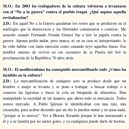
M.O.: En 2003 los trabajadores de la cultura volvieron a levantarse
con el “No a la guerra” contra el pueblo iraquí. ¿Qué supuso aquella
revitalización?
J.D.:
En aquel No a la Guerra quedaban los restos que se perdieron en el
naufragio que la democracia y las libertades comenzaron a comerse.
Me
acuerdo cuando Fernando Fernán Gómez fue a leer la papela contra la
guerra. Apenas podía andar, pero nunca, ni en su casa ni interpretando, le
he oído hablar con tanta emoción como cunando leyó aquellas líneas. Ese
temblor interno de revivir en ese escenario de la Puerta del Sol la
proclamación de la República 70 años atrás.
M.O.: El neoliberalismo ha conseguido mercantilizarlo todo ¿Cómo ha
incidido en la cultura?
J.D.:
La mercantilización de cualquier acto se produce desde que un
hombre o mujer se levanta y se pone a trabajar, a buscar trabajo o a
comerse las lágrimas y hacer la cola en búsqueda de alimentos.
Han
manipulado la sociedad de tal manera, que ahora todo es mercancía. Todos
somos mercado. A Pablo Iglesias le identificaban con una rata, una
cucaracha, para acabar diciendo que un día le pueden matar y no pasa nada,
"porque se lo merece". Ves a Morata llorando porque le han amenazado a
él y a su familia por no meter goles, y ya cualquiera puede darle de hostias.