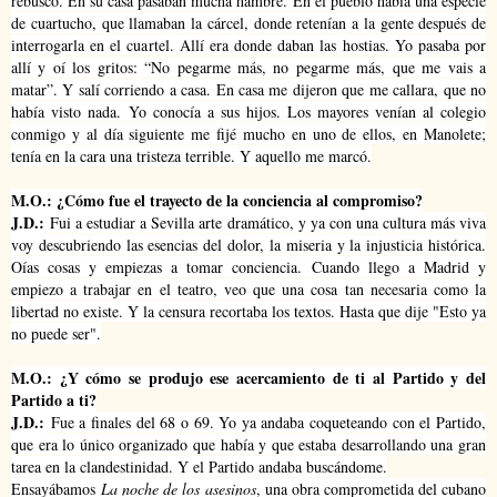
rebusco. En su casa pasaban mucha hambre.
En el pueblo había una especie
de cuartucho, que llamaban la cárcel, donde retenían a la gente después de
interrogarla en el cuartel. Allí era donde daban las hostias. Yo pasaba por
allí y oí los gritos: “No pegarme más, no pegarme más, que me vais a
matar”. Y salí corriendo a casa. En casa me dijeron que me callara, que no
había visto nada.
Yo conocía a sus hijos. Los mayores venían al colegio
conmigo y al día siguiente me fijé mucho en uno de ellos, en Manolete;
tenía en la cara una tristeza terrible. Y aquello me marcó.
M.O.: ¿Cómo fue el trayecto de la conciencia al compromiso?
J.D.:
Fui a estudiar a Sevilla arte dramático, y ya con una cultura más viva
voy descubriendo las esencias del dolor, la miseria y la injusticia histórica.
Oías cosas y empiezas a tomar conciencia.
Cuando llego a Madrid y
empiezo a trabajar en el teatro, veo que una cosa tan necesaria como la
libertad no existe. Y la censura recortaba los textos. Hasta que dije "Esto ya
no puede ser".
M.O.: ¿Y cómo se produjo ese acercamiento de ti al Partido y del
Partido a ti?
J.D.:
Fue a finales del 68 o 69. Yo ya andaba coqueteando con el Partido,
que era lo único organizado que había y que estaba desarrollando una gran
tarea en la clandestinidad. Y el Partido andaba buscándome.
Ensayábamos
La noche de los asesinos
, una obra comprometida del cubano