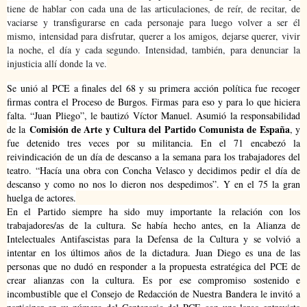
tiene de hablar con cada una de las articulaciones, de reír, de recitar, de
vaciarse y transfigurarse en cada personaje para luego volver a ser él
mismo, intensidad para disfrutar, querer a los amigos, dejarse querer, vivir
la noche, el día y cada segundo. Intensidad, también, para denunciar la
injusticia allí donde la ve.
Se unió al PCE a finales del 68 y su primera acción política fue recoger
firmas contra el Proceso de Burgos. Firmas para eso y para lo que hiciera
falta. “Juan Pliego”, le bautizó Víctor Manuel. Asumió la responsabilidad
Comisión de Arte y Cultura del Partido Comunista de España
de la
, y
fue detenido tres veces por su militancia. En el 71 encabezó la
reivindicación de un día de descanso a la semana para los trabajadores del
teatro. “Hacía una obra con Concha Velasco y decidimos pedir el día de
descanso y como no nos lo dieron nos despedimos”. Y en el 75 la gran
huelga de actores.
En el Partido siempre ha sido muy importante la relación con los
trabajadores/as de la cultura. Se había hecho antes, en la Alianza de
Intelectuales Antifascistas para la Defensa de la Cultura y se volvió a
intentar en los últimos años de la dictadura. Juan Diego es una de las
personas que no dudó en responder a la propuesta estratégica del PCE de
crear alianzas con la cultura. Es por ese compromiso sostenido e
incombustible que el Consejo de Redacción de Nuestra Bandera le invitó a