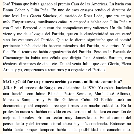
José Triana que había ganado el premio Casa de las Américas. La hacía con
Enma Cohen y Julia Peña. En uno de esos ensayos acudió el director de
cine José Luis García Sánchez, el marido de Rosa León, que era amigo
mío. Empatizamos, tomábamos cañas, y empecé a hablar con Julia Peña y
con Gloria Berrocal, que eran dos compañeras muy valientes. Un día Julia
viene y me da
el carné
del Partido, que en la clandestinidad no era carné
sino los estatutos del Partido. Que te lo dieran significaba que el comité
pertinente había decidido hacerte miembro del Partido, si querías. Y así
fue.
En el teatro no había organización del Partido. Pero en la Escuela de
Cinematografía había una célula que dirigía Juan Antonio Bardem, con
técnicos, directores de cine, etc. De ahí venía Julia, que con Gloria, Elena
Arnau y yo, empezamos a reunirnos y a organizar el Partido.
M.O.: ¿Cuál fue tu primera acción ya como militante comunista?
J.D.:
En el proceso de Burgos en diciembre de 1970. Yo estaba haciendo
una función con Jaime Blanch, Pastor Serrador, María José Alfonso,
Mercedes Sampietro y Emilio Gutiérrez Caba. El Partido sacó un
documento y ahí empecé a recoger firmas con mucho cuidadito. En la
profesión nunca se habían movido en ese terreno, ni siquiera en cuestión de
mejoras laborales. Era un sector muy domesticado. En el campo del
pensamiento y del terreno actoral ahora hay más conciencia. Entonces no
había tanta porque tampoco había tanta posibilidad de conocimiento.