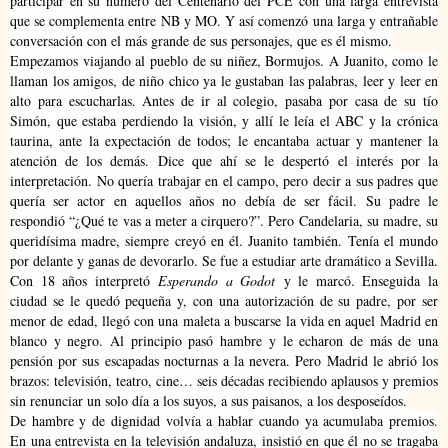
participar en su número del Centenario del PCE con una larga entrevista
que se complementa entre NB y MO. Y así comenzó una larga y entrañable
conversación con el más grande de sus personajes, que es él mismo.
Empezamos viajando al pueblo de su niñez, Bormujos. A Juanito, como le
llaman los amigos, de niño chico ya le gustaban las palabras, leer y leer en
alto para escucharlas. Antes de ir al colegio, pasaba por casa de su tío
Simón, que estaba perdiendo la visión, y allí le leía el ABC y la crónica
taurina, ante la expectación de todos; le encantaba actuar y mantener la
atención de los demás. Dice que ahí se le despertó el interés por la
interpretación. No quería trabajar en el campo, pero decir a sus padres que
quería ser actor en aquellos años no debía de ser fácil. Su padre le
respondió “¿Qué te vas a meter a cirquero?”. Pero Candelaria, su madre, su
queridísima madre, siempre creyó en él. Juanito también. Tenía el mundo
por delante y ganas de devorarlo. Se fue a estudiar arte dramático a Sevilla.
Con 18 años interpretó
Esperando a Godot
y le marcó. Enseguida la
ciudad se le quedó pequeña y, con una autorización de su padre, por ser
menor de edad, llegó con una maleta a buscarse la vida en aquel Madrid en
blanco y negro. Al principio pasó hambre y le echaron de más de una
pensión por sus escapadas nocturnas a la nevera. Pero Madrid le abrió los
brazos: televisión, teatro, cine… seis décadas recibiendo aplausos y premios
sin renunciar un solo día a los suyos, a sus paisanos, a los desposeídos.
De hambre y de dignidad volvía a hablar cuando ya acumulaba premios.
En una entrevista en la televisión andaluza, insistió en que él no se tragaba