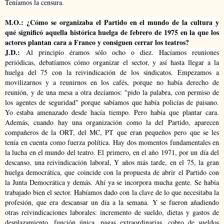
Teníamos la censura.
M.O.: ¿Cómo se organizaba el Partido en el mundo de la cultura y
qué significó aquella histórica huelga de febrero de 1975 en la que los
actores plantan cara a Franco y consiguen cerrar los teatros?
J.D.:
Al principio éramos sólo ocho o diez. Hacíamos reuniones
periódicas, debatíamos cómo organizar el sector, y así hasta llegar a la
huelga del 75 con la reivindicación de los sindicatos.
Empezamos a
movilizarnos y a reunirnos en los cafés, porque no había derecho de
reunión, y de una mesa a otra decíamos: "pido la palabra, con permiso de
los agentes de seguridad" porque sabíamos que había policías de paisano.
Yo estaba amenazado desde hacía tiempo. Pero había que plantar cara.
Además, cuando hay una organización como la del Partido, aparecen
compañeros de la ORT, del MC, PT que eran pequeños pero que se les
tenía en cuenta como fuerza política.
Hay dos momentos fundamentales en
la lucha en el mundo del teatro. El primero, en el año 1971, por un día del
descanso, una reivindicación laboral, Y años más tarde, en el 75, la gran
huelga democrática, que coincide con la propuesta de abrir el Partido con
la Junta Democrática y demás. Ahí ya se incorpora mucha gente.
Se había
trabajado bien el sector. Habíamos dado con la clave de lo que necesitaba la
profesión, que era descansar un día a la semana. Y se fueron añadiendo
otras reivindicaciones laborales: incremento de sueldo, dietas y gastos de
desplazamiento, función única, pagas extraordinarias, cobro de sueldos