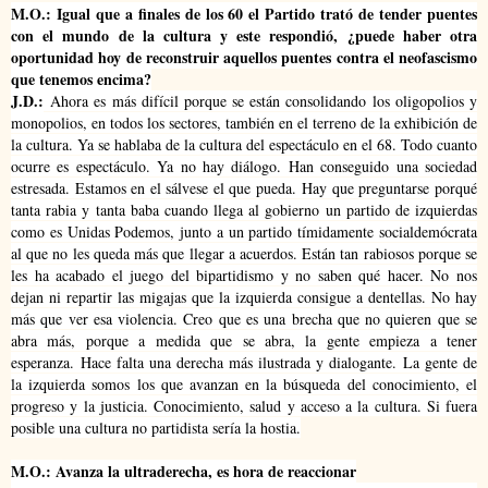
M.O.: Igual que a finales de los 60 el Partido trató de tender puentes
con el mundo de la cultura y este respondió, ¿puede haber otra
oportunidad hoy de reconstruir aquellos puentes contra el neofascismo
que tenemos encima?
J.D.:
Ahora es más difícil porque se están consolidando los oligopolios y
monopolios, en todos los sectores, también en el terreno de la exhibición de
la cultura. Ya se hablaba de la cultura del espectáculo en el 68. Todo cuanto
ocurre es espectáculo. Ya no hay diálogo. Han conseguido una sociedad
estresada. Estamos en el sálvese el que pueda.
Hay que preguntarse porqué
tanta rabia y tanta baba cuando llega al gobierno un partido de izquierdas
como es Unidas Podemos, junto a un partido tímidamente socialdemócrata
al que no les queda más que llegar a acuerdos. Están tan rabiosos porque se
les ha acabado el juego del bipartidismo y no saben qué hacer. No nos
dejan ni repartir las migajas que la izquierda consigue a dentellas. No hay
más que ver esa violencia. Creo que es una brecha que no quieren que se
abra más, porque a medida que se abra, la gente empieza a tener
esperanza.
Hace falta una derecha más ilustrada y dialogante.
La gente de
la izquierda somos los que avanzan en la búsqueda del conocimiento, el
progreso y la justicia. Conocimiento, salud y acceso a la cultura. Si fuera
posible una cultura no partidista sería la hostia.
M.O.: Avanza la ultraderecha, es hora de reaccionar