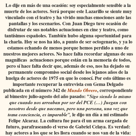
Lo dije en más de una ocasión: soy especialmente sensible a la
muerte de los actores. Será porque este Lazarillo se siente muy
vinculado con el teatro y ha vivido muchas emociones ante las
pantallas y los escenarios. Con Juan Diego tuve ocasión de
disfrutar de sus notables actuaciones en cine y teatro, como
tantísimos españoles. También hubo alguna oportunidad para
la charla. Hoy se nos ha ido, a punto de ser octogenario, y ya lo
estamos echando de menos porque hemos perdido a uno de
nuestros mejores actores. No hace falta recordar algunas de sus
magníficas actuaciones porque están en la memoria de todos,
pero sí hace falta decir que, además de eso, nos ha dejado su
permanente compromiso social desde los lejanos años de la
huelga de actores de 1975 en que lo conocí. Por esto último es
importante recuperar la entrevista con Gema Delgado
publicada en el número 342 de
, correspondiente
Mundo Obrero
al bimestre julio-agosto del año pasado: "
Sigo siendo lo mismo
que cuando nos arreaban por ser del PCE (…) Juegan con
nosotros desde que nacemos, pero una persona, una vez que
le dijo un día a mi estimado
toma conciencia, es imparable”,
Felipe Alcaraz
La cultura fue para él un arma cargada de
.
futuro, parafraseando el verso de Gabriel Celaya. Es verdad:
hay actores a los que se les llora cuando se nos van de la vida: