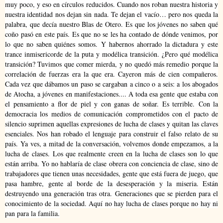
muy poco, y eso en círculos reducidos. Cuando nos roban nuestra historia y
nuestra identidad nos dejan sin nada. Te dejan el vacío… pero nos queda la
palabra, que decía nuestro Blas de Otero. Es que los jóvenes no saben qué
coño pasó en este país. Es que no se les ha contado de dónde venimos, por
lo que no saben quiénes somos.
Y habernos ahorrado la dictadura y este
trance inmisericorde de la puta y modélica transición. ¿Pero qué modélica
transición? Tuvimos que comer mierda, y no quedó más remedio porque la
correlación de fuerzas era la que era. Cayeron más de cien compañeros.
Cada vez que dábamos un paso se cargaban a cinco o a seis: a los abogados
de Atocha, a jóvenes en manifestaciones.... A toda esa gente que estaba con
el pensamiento a flor de piel y con ganas de soñar. Es terrible.
Con la
democracia los medios de comunicación comprometidos con el pacto de
silencio suprimen aquellas expresiones de lucha de clases y quitan las claves
esenciales. Nos han robado el lenguaje para construir el falso relato de su
país.
Ya ves, a mitad de la conversación, volvemos donde empezamos, a la
lucha de clases.
Los que realmente creen en la lucha de clases son lo que
están arriba. Yo no hablaría de clase obrera con conciencia de clase, sino de
trabajadores que tienen unas necesidades, gente que está fuera de juego, que
pasa hambre, gente al borde de la desesperación y la miseria. Están
destruyendo una generación tras otra. Generaciones que se pierden para el
conocimiento de la sociedad. Aquí no hay lucha de clases porque no hay ni
pan para la familia.