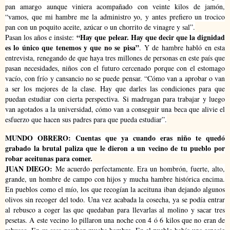
pan amargo aunque viniera acompañado con veinte kilos de jamón,
“vamos, que mi hambre me la administro yo, y antes prefiero un trocico
pan con un poquito aceite, azúcar o un chorrito de vinagre y sal”.
“Hay que pelear. Hay que decir que la dignidad
Pasan los años e insiste:
es lo único que tenemos y que no se pisa”
.
Y de hambre habló en esta
entrevista, renegando de que haya tres millones de personas en este país que
pasan necesidades, niños con el futuro cercenado porque con el estomago
vacío, con frío y cansancio no se puede pensar. “Cómo van a aprobar o van
a ser los mejores de la clase. Hay que darles las condiciones para que
puedan estudiar con cierta perspectiva. Si madrugan para trabajar y luego
van agotados a la universidad, cómo van a conseguir una beca que alivie el
esfuerzo que hacen sus padres para que pueda estudiar”.
MUNDO OBRERO: Cuentas que ya cuando eras niño te quedó
grabado la brutal paliza que le dieron a un vecino de tu pueblo por
robar aceitunas para comer.
JUAN DIEGO:
Me acuerdo perfectamente. Era un hombrón, fuerte, alto,
grande, un hombre de campo con hijos y mucha hambre histórica encima.
En pueblos como el mío, los que recogían la aceituna iban dejando algunos
olivos sin recoger del todo. Una vez acabada la cosecha, ya se podía entrar
al rebusco a coger las que quedaban para llevarlas al molino y sacar tres
pesetas. A este vecino lo pillaron una noche con 4 ó 6 kilos que no eran de