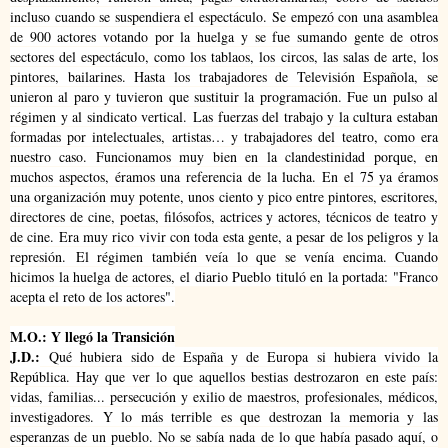
incluso cuando se suspendiera el espectáculo.
Se empezó con una asamblea
de 900 actores votando por la huelga y se fue sumando gente de otros
sectores del espectáculo, como los tablaos, los circos, las salas de arte, los
pintores, bailarines. Hasta los trabajadores de Televisión Española, se
unieron al paro y tuvieron que sustituir la programación. Fue un pulso al
régimen y al sindicato vertical.
Las fuerzas del trabajo y la cultura estaban
formadas por intelectuales, artistas… y trabajadores del teatro, como era
nuestro caso. Funcionamos muy bien en la clandestinidad porque, en
muchos aspectos, éramos una referencia de la lucha. En el 75 ya éramos
una organización muy potente, unos ciento y pico entre pintores, escritores,
directores de cine, poetas, filósofos, actrices y actores, técnicos de teatro y
de cine. Era muy rico vivir con toda esta gente, a pesar de los peligros y la
represión.
El régimen también veía lo que se venía encima. Cuando
hicimos la huelga de actores, el diario Pueblo tituló en la portada: "Franco
acepta el reto de los actores".
M.O.: Y llegó la Transición
J.D.:
Qué hubiera sido de España y de Europa si hubiera vivido la
República. Hay que ver lo que aquellos bestias destrozaron en este país:
vidas, familias... persecución y exilio de maestros, profesionales, médicos,
investigadores. Y lo más terrible es que destrozan la memoria y las
esperanzas de un pueblo. No se sabía nada de lo que había pasado aquí, o