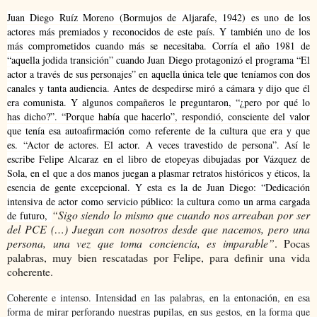
Juan Diego Ruíz Moreno (Bormujos de Aljarafe, 1942) es uno de los
actores más premiados y reconocidos de este país. Y también uno de los
más comprometidos cuando más se necesitaba. Corría el año 1981 de
“aquella jodida transición” cuando Juan Diego protagonizó el programa “El
actor a través de sus personajes” en aquella única tele que teníamos con dos
canales y tanta audiencia. Antes de despedirse miró a cámara y dijo que él
era comunista. Y algunos compañeros le preguntaron, “¿pero por qué lo
has dicho?”. “Porque había que hacerlo”, respondió, consciente del valor
que tenía esa autoafirmación como referente de la cultura que era y que
es.
“Actor de actores. El actor. A veces travestido de persona”. Así le
escribe Felipe Alcaraz en el libro de etopeyas dibujadas por Vázquez de
Sola, en el que a dos manos juegan a plasmar retratos históricos y éticos, la
esencia de gente excepcional. Y esta es la de Juan Diego: “Dedicación
intensiva de actor como servicio público: la cultura como un arma cargada
“Sigo siendo lo mismo que cuando nos arreaban por ser
de futuro,
del PCE (…) Juegan con nosotros desde que nacemos, pero una
persona, una vez que toma conciencia, es imparable”
. Pocas
palabras, muy bien rescatadas por Felipe, para definir una vida
coherente.
Coherente e intenso. Intensidad en las palabras, en la entonación, en esa
forma de mirar perforando nuestras pupilas, en sus gestos, en la forma que