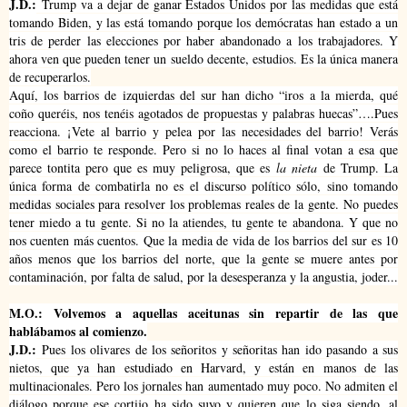
J.D.:
Trump va a dejar de ganar Estados Unidos por las medidas que está
tomando Biden, y las está tomando porque los demócratas han estado a un
tris de perder las elecciones por haber abandonado a los trabajadores. Y
ahora ven que pueden tener un sueldo decente, estudios. Es la única manera
de recuperarlos.
Aquí, los barrios de izquierdas del sur han dicho “iros a la mierda, qué
coño queréis, nos tenéis agotados de propuestas y palabras huecas”….Pues
reacciona. ¡Vete al barrio y pelea por las necesidades del barrio! Verás
como el barrio te responde. Pero si no lo haces al final votan a esa que
parece tontita pero que es muy peligrosa, que es
la nieta
de Trump. La
única forma de combatirla no es el discurso político sólo, sino tomando
medidas sociales para resolver los problemas reales de la gente.
No puedes
tener miedo a tu gente. Si no la atiendes, tu gente te abandona. Y que no
nos cuenten más cuentos. Que la media de vida de los barrios del sur es 10
años menos que los barrios del norte, que la gente se muere antes por
contaminación, por falta de salud, por la desesperanza y la angustia, joder...
M.O.: Volvemos a aquellas aceitunas sin repartir de las que
hablábamos al comienzo.
J.D.:
Pues los olivares de los señoritos y señoritas han ido pasando a sus
nietos, que ya han estudiado en Harvard, y están en manos de las
multinacionales. Pero los jornales han aumentado muy poco. No admiten el
diálogo porque ese cortijo ha sido suyo y quieren que lo siga siendo, al