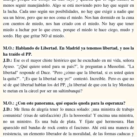
menos seguir manejándolo.
Algo se está moviendo pero hay que seguir en
la lucha. Cada uno según sus posibilidades, no hay que exigir a nadie que
sea un héroe, pero que no nos coma el miedo. Nos han dormido en la cuna
con cuentos de miedo, nos han criado con el miedo. No hay que tener
miedo a luchar por lo que crees, porque el miedo te hace ciego, mudo y
sordo. Hay que gritar NO al miedo.
M.O.: Hablando de Libertad. En Madrid ya tenemos libertad, y nos la
ha traído el PP.
J.D.:
Ese es el mayor chiste histórico que he escuchado en mi vida, señora
Ayuso. “¿Qué quiere usted para su país?”, le preguntan a Mussolini. "La
libertad" responde el Duce. "Pero ¿cómo que la libertad, si es usted quien
la quita?". "¡Es que la libertad soy yo!" contestó. Increíble.
Pero es que no
sé de qué libertad hablan los del PP, ¿la libertad de que con la ley Mordaza
te metan en la cárcel por ser un saltimbanqui?
M.O.: ¿Con este panorama, qué espacio queda para la esperanza?
J.D.:
Me llena de alegría tener lo nunca soñado: ¡una ministra de trabajo
comunista! (risas de satisfacción) ¡Es la hoooostia! Y encima una ministra,
no un ministro. Es una bala de plata.
Y fíjate qué hermosura. Han
aparecido mil bandas de rock contra el fascismo. Ahí está una manera de
resistencia, un elemento liberador de la moralidad, de las formas caducas y