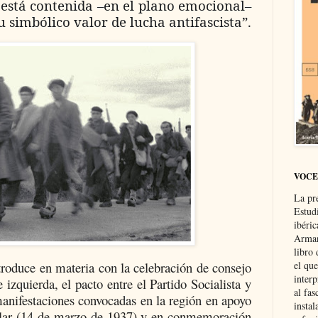
 está contenida –en el plano emocional–
u simbólico valor de lucha antifascista”.
VOCE
La pr
Estud
ibéri
Arman
libro
el qu
roduce en materia con la celebración de consejo
interp
 izquierda, el pacto entre el Partido Socialista y
al fas
anifestaciones convocadas en la región en apoyo
instal
ular (14 de marzo de 1937) y en conmemoración