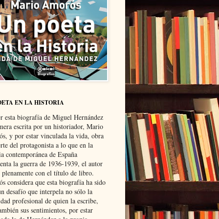
OETA EN LA HISTORIA
er esta biografía de Miguel Hernández
mera escrita por un historiador, Mario
s, y por estar vinculada la vida, obra
te del protagonista a lo que en la
ria contemporánea de España
senta la guerra de 1936-1939, el autor
 plenamente con el título de libro.
s considera que esta biografía ha sido
n desafío que interpela no sólo la
dad profesional de quien la escribe,
ambién sus sentimientos, por estar