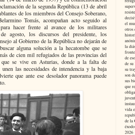
refugi
roclamación de la segunda República (13 de abril
superv
resist
blantes de los miembros del Consejo Soberano,
decis
a Belarmino Tomás, acompañan acto seguido al
el mu
 para hacer frente al avance de los militares
otros 
e agosto, los discursos del presidente, los
histo
nsejo al Gobierno de la República no dejarán de
anóni
la diá
 “buscar alguna solución a la hecatombe que se
fronte
más de cien mil refugiados de las provincias del
de eso
 que se vive en Asturias, donde a la falta de
de su 
e unen las necesidades de intendencia y la baja
su tra
dvierte que ante ese desolador panorama puede
son d
sus bi
to.
que r
obliga
juvent
insta
vida e
repub
de la 
éxodo
2026