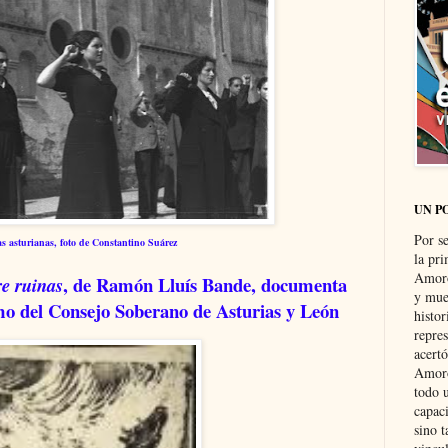
UN P
Por s
as asturianas, foto de Constantino Suárez
la pri
Amoró
, de Ramón Lluís Bande, documenta
e ruinas
y muer
mo del Consejo Soberano de Asturias y León
histo
repre
acertó
Amoró
todo u
capaci
sino t