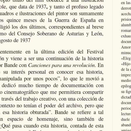
en las
,
ole, que data de 1937
y tanto el profuso legado
derro
uadros e ilustraciones del pintor son sumamente
acecha
los quince meses de la Guerra de España en
prisi
alumb
ligió los dos últimos, correspondientes al breve
roman
omo del Consejo Soberano de Asturias y León,
exhau
agosto de 1937
docum
Amoró
ientemente en la última edición del Festival
minuci
ón y viene a ser una continuación de la historia
«Eleg
«Hijo
por Bande con
Canciones para una revolución
. En
de la 
e su interés personal en conocer esa historia,
impre
manipulada por unos pocos”, lo que le movió a
medio
que dedicó mucho tiempo de documentación con
epílo
ivo cinematográfico que me permitiera compartir
su fig
dictad
a través del trabajo creativo, con una colección de
docum
ontexto no tenían el poder del archivo, pero que
period
n esa historia obturada”. Bande se refiere a tal
lectur
n espacio de homenaje, sino también de
duele 
“¿Qué pasa cuando esta historia, contada de esta
aband
amigo