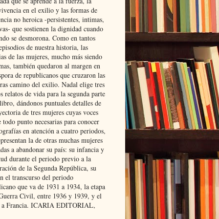
ada que se aprende a la fuerza, la
ivencia en el exilio y las formas de
encia no heroica -persistentes, intimas,
ivas- que sostienen la dignidad cuando
ndo se desmorona. Como en tantos
episodios de nuestra historia, las
rias de las mujeres, mucho más siendo
mas, también quedaron al margen en
spora de republicanos que cruzaron las
ras camino del exilio. Nadal elige tres
s relatos de vida para la segunda parte
libro, dándonos puntuales detalles de
yectoria de tres mujeres cuyas voces
e todo punto necesarias para conocer
ografías en atención a cuatro periodos,
epresentan la de otras muchas mujeres
das a abandonar su país: su infancia y
ud durante el periodo previo a la
uración de la Segunda República, su
n el transcurso del periodo
licano que va de 1931 a 1934, la etapa
Guerra Civil, entre 1936 y 1939, y el
 a Francia. ICARIA EDITORIAL,