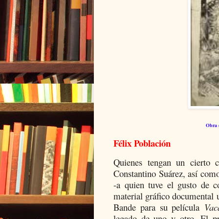
Obra d
Félix Población
Quienes tengan un cierto c
Constantino Suárez, así como
-a quien tuve el gusto de c
material gráfico documental u
Bande para su película
Vac
legado de uno y otro. El pr