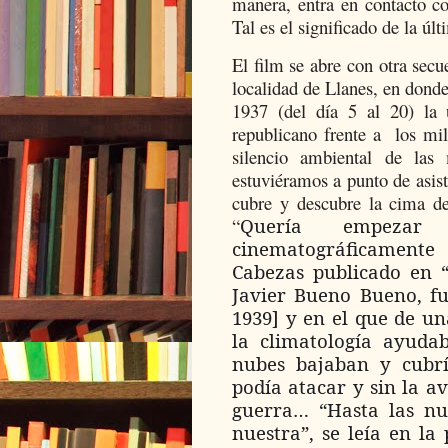
manera, entra en contacto co
Tal es el significado de la úl
El film se abre con otra secu
localidad de Llanes, en donde
1937 (del día 5 al 20) la ú
republicano frente a
los mi
silencio ambiental de las
estuviéramos a punto de asis
cubre y descubre la cima d
“
Quería empezar 
cinematográficamente
Cabezas publicado en “A
Javier Bueno Bueno, fu
1939] y en el que de 
la climatología ayudab
nubes bajaban y cubr
podía atacar y sin la a
guerra… “Hasta las nub
nuestra”, se leía en la