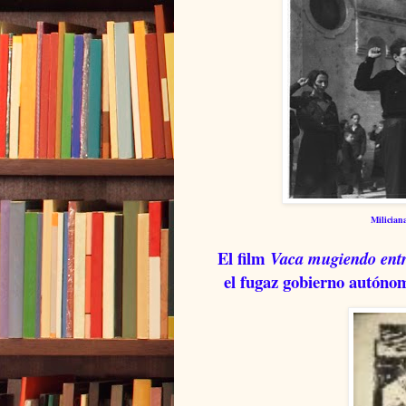
Milician
El film
Vaca mugiendo entr
el fugaz gobierno autóno