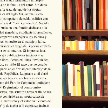
lada la de Hernández a la propia
ia de la familia del autor. Sin duda
, se trata de uno de los poetas
iales del siglo XX, al que Buero
o, compañero de celda, califica con
usticia de "poeta necesario". Nacido
ihuela en una familia dedicada a la
dad ganadera, estudiante sobresaliente,
 empezar a trabajar a los 15 años y
es, envuelto en el paisaje y la luz
erránea, el fuego de la poesía empezó
ar en su interior. Si la prensa local
 sus publicaciones iniciales y su
 libro, Perito en lunas, tuvo un eco
ado, en 1936 El rayo que no cesa lo
raría en el firmamento literario de la
da República. La guerra civil abrió
ueva etapa en su obra y en su vida.
ante del Partido Comunista, miliciano
 5º Regimiento, el compromiso
scista, que asumiría hasta el fin de sus
lo convirtió en un poeta capaz de
 el heroísmo y el valor en "Viento del
" y de apelar a la esperanza incluso