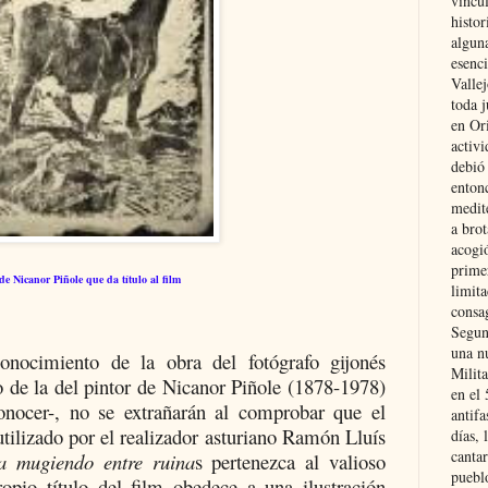
vincu
histor
alguna
esenc
Vallej
toda j
en Or
activi
debió
entonc
medit
a brot
acogió
primer
e Nicanor Piñole que da título al film
limit
consag
Segun
una n
onocimiento de la obra del fotógrafo gijonés
Milit
 de la del pintor de Nicanor Piñole (1878-1978)
en el
onocer-, no se extrañarán al comprobar que el
antifa
tilizado por el realizador asturiano Ramón Lluís
días, 
cantar
a mugiendo entre ruina
s pertenezca al valioso
pueblo
opio título del film obedece a una ilustración