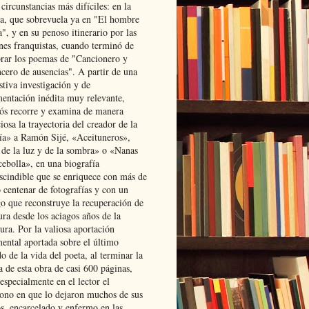
 circunstancias más difíciles: en la
ta, que sobrevuela ya en "El hombre
", y en su penoso itinerario por las
ones franquistas, cuando terminó de
rar los poemas de "Cancionero y
cero de ausencias". A partir de una
stiva investigación y de
entación inédita muy relevante,
s recorre y examina de manera
osa la trayectoria del creador de la
ía» a Ramón Sijé, «Aceituneros»,
 de la luz y de la sombra» o «Nanas
cebolla», en una biografía
scindible que se enriquece con más de
 centenar de fotografías y con un
go que reconstruye la recuperación de
ura desde los aciagos años de la
ura. Por la valiosa aportación
ental aportada sobre el último
o de la vida del poeta, al terminar la
a de esta obra de casi 600 páginas,
especialmente en el lector el
ono en que lo dejaron muchos de sus
s, encarcelado y enfermo en las