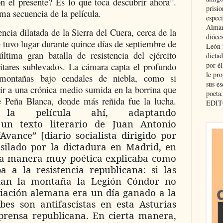
n el presente? Es lo que toca descubrir ahora”.
prisio
tima secuencia de la película.
especi
Almar
encia dilatada de la Sierra del Cuera, cerca de la
dióce
 tuvo lugar durante quince días de septiembre de
León 
ltima gran batalla de resistencia del ejército
dicta
por é
litares sublevados. La cámara capta el profundo
le pro
 montañas bajo cendales de niebla, como si
sus es
tir a una crónica medio sumida en la borrina que
poeta.
e Peña Blanca, donde más reñida fue la lucha.
EDIT
la película ahí, adaptando
 un texto literario de Juan Antonio
vance” [diario socialista dirigido por
silado por la dictadura en Madrid, en
una manera muy poética explicaba como
a a la resistencia republicana: si las
ían la montaña la Legión Cóndor no
viación alemana era un día ganado a la
es son antifascistas en esta Asturias
 prensa republicana. En cierta manera,