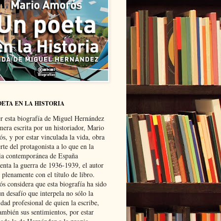
OETA EN LA HISTORIA
er esta biografía de Miguel Hernández
mera escrita por un historiador, Mario
s, y por estar vinculada la vida, obra
te del protagonista a lo que en la
ria contemporánea de España
senta la guerra de 1936-1939, el autor
 plenamente con el título de libro.
s considera que esta biografía ha sido
n desafío que interpela no sólo la
dad profesional de quien la escribe,
ambién sus sentimientos, por estar