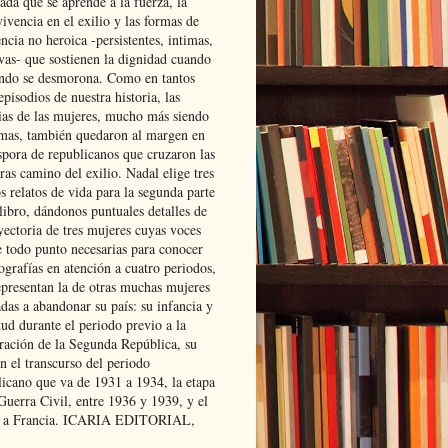
ada que se aprende a la fuerza, la
ivencia en el exilio y las formas de
encia no heroica -persistentes, intimas,
ivas- que sostienen la dignidad cuando
ndo se desmorona. Como en tantos
episodios de nuestra historia, las
rias de las mujeres, mucho más siendo
mas, también quedaron al margen en
spora de republicanos que cruzaron las
ras camino del exilio. Nadal elige tres
s relatos de vida para la segunda parte
libro, dándonos puntuales detalles de
yectoria de tres mujeres cuyas voces
e todo punto necesarias para conocer
ografías en atención a cuatro periodos,
epresentan la de otras muchas mujeres
das a abandonar su país: su infancia y
ud durante el periodo previo a la
uración de la Segunda República, su
n el transcurso del periodo
licano que va de 1931 a 1934, la etapa
Guerra Civil, entre 1936 y 1939, y el
 a Francia. ICARIA EDITORIAL,