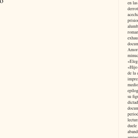
io
en las
derro
acecha
prisi
alumb
roman
exhau
docum
Amoró
minuci
«Eleg
«Hijo
de la 
impre
medio
epílo
su fig
dictad
docum
period
lectur
duele 
aband
amigo