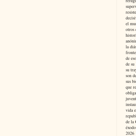
refugi
superv
resist
decis
el mu
otros 
histo
anóni
la diá
fronte
de eso
de su 
su tra
son d
sus bi
que r
obliga
juvent
insta
vida e
repub
de la 
éxodo
2026