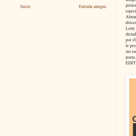
prisio
Inicio
Entrada antigua
especi
Almar
dióce
León 
dicta
por é
le pro
sus es
poeta.
EDIT