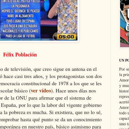
Félix Población
UN P
 de televisión, que creo sigue en antena en el
Por s
la pri
ó hace casi tres años, y los protagonistas son dos
Amoró
emocracia constitucional de 1978 a los que se les
y muer
ver vídeo
scolar básico (
). Hace unos días nos
histo
repre
tor de la ONU para afirmar que el sistema de
acertó
n España, por lo que la labor del vigente gobierno
Amoró
a la pobreza es mucha. Si existiera, que no lo sé,
todo u
capaci
omprobar hasta qué punto se da un conocimiento
sino t
temporánea en nuestro país, básico asimismo para