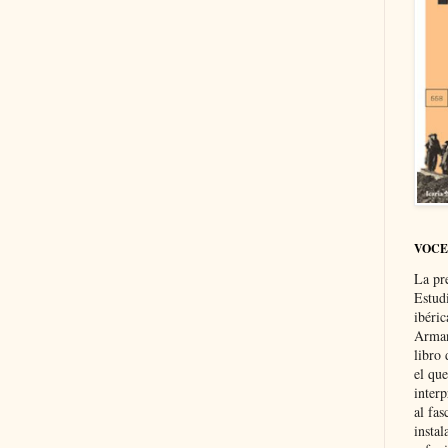
VOCE
La pr
Estud
ibéri
Arman
libro
el qu
interp
al fas
instal