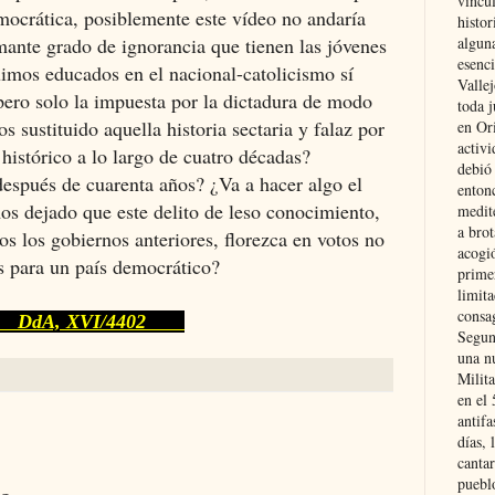
vincu
mocrática, posiblemente este vídeo no andaría
histor
ante grado de ignorancia que tienen las jóvenes
alguna
esenc
imos educados en el nacional-catolicismo sí
Vallej
pero solo la impuesta por la dictadura de modo
toda j
s sustituido aquella historia sectaria y falaz por
en Or
activi
histórico a lo largo de cuatro décadas?
debió
espués de cuarenta años? ¿Va a hacer algo el
entonc
os dejado que este delito de leso conocimiento,
medit
a brot
os los gobiernos anteriores, florezca en votos no
acogió
s para un país democrático?
primer
limit
consag
dA, XVI/4402
Segun
una n
Milit
en el
antifa
días, 
cantar
pueblo