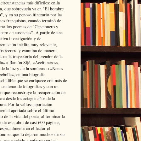
 circunstancias más difíciles: en la
ta, que sobrevuela ya en "El hombre
", y en su penoso itinerario por las
ones franquistas, cuando terminó de
rar los poemas de "Cancionero y
cero de ausencias". A partir de una
stiva investigación y de
entación inédita muy relevante,
s recorre y examina de manera
osa la trayectoria del creador de la
ía» a Ramón Sijé, «Aceituneros»,
 de la luz y de la sombra» o «Nanas
cebolla», en una biografía
scindible que se enriquece con más de
 centenar de fotografías y con un
go que reconstruye la recuperación de
ura desde los aciagos años de la
ura. Por la valiosa aportación
ental aportada sobre el último
o de la vida del poeta, al terminar la
a de esta obra de casi 600 páginas,
especialmente en el lector el
ono en que lo dejaron muchos de sus
s, encarcelado y enfermo en las