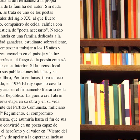
lada la de Hernández a la propia
ia de la familia del autor. Sin duda
, se trata de uno de los poetas
iales del siglo XX, al que Buero
o, compañero de celda, califica con
usticia de "poeta necesario". Nacido
ihuela en una familia dedicada a la
dad ganadera, estudiante sobresaliente,
 empezar a trabajar a los 15 años y
es, envuelto en el paisaje y la luz
erránea, el fuego de la poesía empezó
ar en su interior. Si la prensa local
 sus publicaciones iniciales y su
 libro, Perito en lunas, tuvo un eco
ado, en 1936 El rayo que no cesa lo
raría en el firmamento literario de la
da República. La guerra civil abrió
ueva etapa en su obra y en su vida.
ante del Partido Comunista, miliciano
 5º Regimiento, el compromiso
scista, que asumiría hasta el fin de sus
lo convirtió en un poeta capaz de
 el heroísmo y el valor en "Viento del
" y de apelar a la esperanza incluso