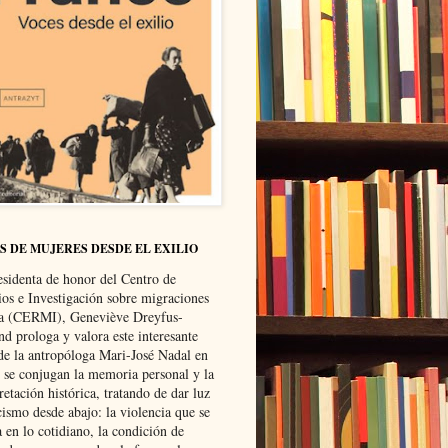
S DE MUJERES DESDE EL EXILIO
esidenta de honor del Centro de
ios e Investigación sobre migraciones
ca (CERMI), Geneviève Dreyfus-
d prologa y valora este interesante
 de la antropóloga Mari-José Nadal en
e se conjugan la memoria personal y la
retación histórica, tratando de dar luz
cismo desde abajo: la violencia que se
a en lo cotidiano, la condición de