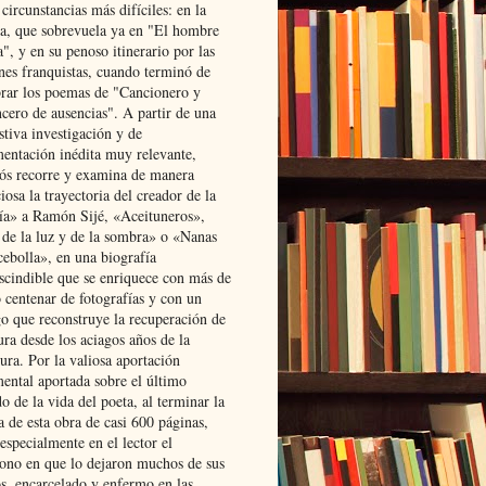
 circunstancias más difíciles: en la
ta, que sobrevuela ya en "El hombre
", y en su penoso itinerario por las
ones franquistas, cuando terminó de
rar los poemas de "Cancionero y
cero de ausencias". A partir de una
stiva investigación y de
entación inédita muy relevante,
s recorre y examina de manera
osa la trayectoria del creador de la
ía» a Ramón Sijé, «Aceituneros»,
 de la luz y de la sombra» o «Nanas
cebolla», en una biografía
scindible que se enriquece con más de
 centenar de fotografías y con un
go que reconstruye la recuperación de
ura desde los aciagos años de la
ura. Por la valiosa aportación
ental aportada sobre el último
o de la vida del poeta, al terminar la
a de esta obra de casi 600 páginas,
especialmente en el lector el
ono en que lo dejaron muchos de sus
s, encarcelado y enfermo en las