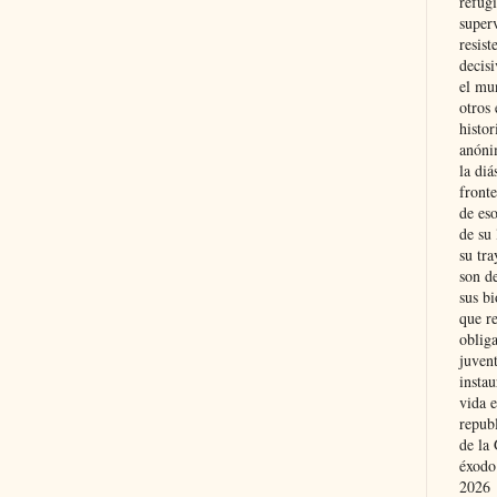
refugi
superv
resist
decis
el mu
otros 
histo
anóni
la diá
fronte
de eso
de su 
su tra
son d
sus bi
que r
obliga
juvent
insta
vida e
repub
de la 
éxodo
2026