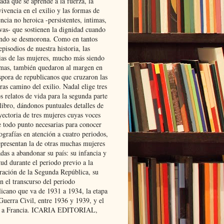
ada que se aprende a la fuerza, la
ivencia en el exilio y las formas de
encia no heroica -persistentes, intimas,
ivas- que sostienen la dignidad cuando
ndo se desmorona. Como en tantos
episodios de nuestra historia, las
rias de las mujeres, mucho más siendo
mas, también quedaron al margen en
spora de republicanos que cruzaron las
ras camino del exilio. Nadal elige tres
s relatos de vida para la segunda parte
libro, dándonos puntuales detalles de
yectoria de tres mujeres cuyas voces
e todo punto necesarias para conocer
ografías en atención a cuatro periodos,
epresentan la de otras muchas mujeres
das a abandonar su país: su infancia y
ud durante el periodo previo a la
uración de la Segunda República, su
n el transcurso del periodo
licano que va de 1931 a 1934, la etapa
Guerra Civil, entre 1936 y 1939, y el
 a Francia. ICARIA EDITORIAL,