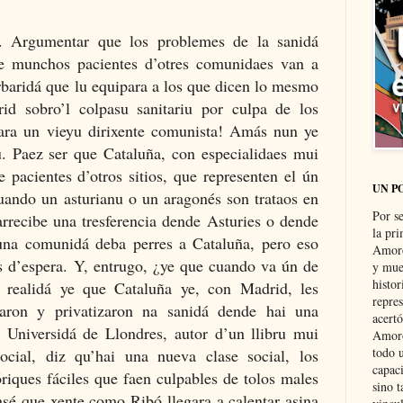
 Argumentar que los problemes de la sanidá
ue munchos pacientes d’otres comunidaes van a
rbaridá que lu equipara a los que dicen lo mesmo
id sobro’l colpasu sanitariu por culpa de los
gara un vieyu dirixente comunista! Amás nun ye
. Paez ser que Cataluña, con especialidaes mui
e pacientes d’otros sitios, que representen el ún
UN P
cuando un asturianu o un aragonés son trataos en
Por s
rrecibe una tresferencia dende Asturies o dende
la pri
una comunidá deba perres a Cataluña, pero eso
Amoró
es d’espera. Y, entrugo, ¿ye que cuando va ún de
y muer
histo
a realidá ye que Cataluña ye, con Madrid, les
repre
aron y privatizaron na sanidá dende hai una
acertó
 Universidá de Llondres, autor d’un llibru mui
Amoró
todo u
social, diz qu’hai una nueva clase social, los
capaci
óriques fáciles que faen culpables de tolos males
sino t
nsé que xente como Ribó llegara a calentar asina