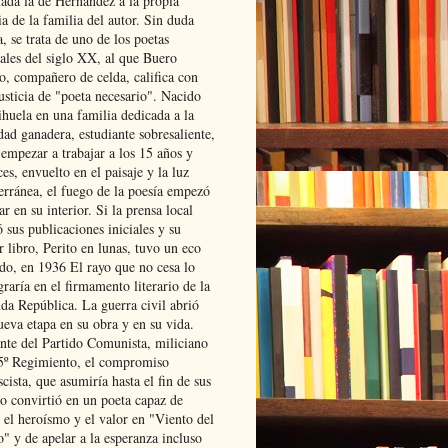
lada la de Hernández a la propia
ia de la familia del autor. Sin duda
, se trata de uno de los poetas
iales del siglo XX, al que Buero
o, compañero de celda, califica con
usticia de "poeta necesario". Nacido
ihuela en una familia dedicada a la
dad ganadera, estudiante sobresaliente,
 empezar a trabajar a los 15 años y
es, envuelto en el paisaje y la luz
erránea, el fuego de la poesía empezó
ar en su interior. Si la prensa local
 sus publicaciones iniciales y su
 libro, Perito en lunas, tuvo un eco
ado, en 1936 El rayo que no cesa lo
raría en el firmamento literario de la
da República. La guerra civil abrió
ueva etapa en su obra y en su vida.
ante del Partido Comunista, miliciano
 5º Regimiento, el compromiso
scista, que asumiría hasta el fin de sus
lo convirtió en un poeta capaz de
 el heroísmo y el valor en "Viento del
" y de apelar a la esperanza incluso