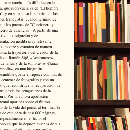
 circunstancias más difíciles: en la
ta, que sobrevuela ya en "El hombre
", y en su penoso itinerario por las
ones franquistas, cuando terminó de
rar los poemas de "Cancionero y
cero de ausencias". A partir de una
stiva investigación y de
entación inédita muy relevante,
s recorre y examina de manera
osa la trayectoria del creador de la
ía» a Ramón Sijé, «Aceituneros»,
 de la luz y de la sombra» o «Nanas
cebolla», en una biografía
scindible que se enriquece con más de
 centenar de fotografías y con un
go que reconstruye la recuperación de
ura desde los aciagos años de la
ura. Por la valiosa aportación
ental aportada sobre el último
o de la vida del poeta, al terminar la
a de esta obra de casi 600 páginas,
especialmente en el lector el
ono en que lo dejaron muchos de sus
s, encarcelado y enfermo en las