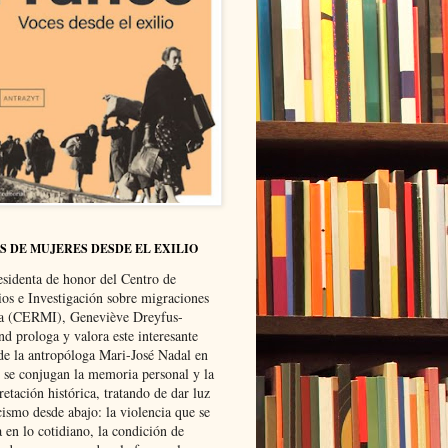
S DE MUJERES DESDE EL EXILIO
esidenta de honor del Centro de
ios e Investigación sobre migraciones
ca (CERMI), Geneviève Dreyfus-
d prologa y valora este interesante
 de la antropóloga Mari-José Nadal en
e se conjugan la memoria personal y la
retación histórica, tratando de dar luz
cismo desde abajo: la violencia que se
a en lo cotidiano, la condición de