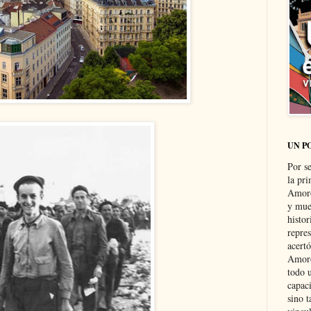
UN P
Por s
la pri
Amoró
y muer
histo
repre
acertó
Amoró
todo u
capaci
sino t