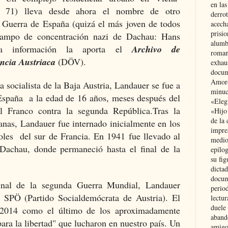
en las
aße 71) lleva desde ahora el nombre de otro
derro
la Guerra de España (quizá el más joven de todos
acecha
prisi
campo de concentración nazi de Dachau: Hans
alumb
La información la aporta el
Archivo de
roman
ncia Austriaca
(DÖV).
exhau
docum
Amoró
 socialista de la Baja Austria, Landauer se fue a
minuci
España a la edad de 16 años, meses después del
«Eleg
l Franco contra la segunda República.
Tras la
«Hijo
de la 
canas, Landauer fue internado inicialmente en los
impre
oles del sur de Francia.
En 1941 fue llevado al
medio
Dachau, donde permaneció hasta el final de la
epílo
su fig
dictad
docum
inal de la segunda Guerra Mundial, Landauer
period
l SPÖ (Partido Socialdemócrata de Austria).
El
lectur
duele 
en 2014 como el último de los aproximadamente
aband
ara la libertad" que lucharon en nuestro país.
Un
amigo