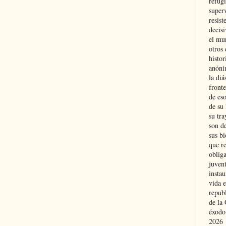
refugi
superv
resist
decis
el mu
otros 
histo
anóni
la diá
fronte
de eso
de su 
su tra
son d
sus bi
que r
obliga
juvent
insta
vida e
repub
de la 
éxodo
2026