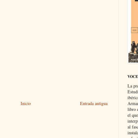
VOCE
La pr
Estud
ibéri
Inicio
Entrada antigua
Arman
libro
el qu
interp
al fas
instal