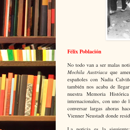
Félix Población
No todo van a ser malas noti
Mochila Austriaca
que amena
españoles con Nadia Calviñ
también nos acaba de llega
nuestra Memoria Históric
internacionales, con uno de 
conversar largas ahoras ha
Vienner Neustadt donde resid
La noticia es la siguient