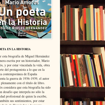
OETA EN LA HISTORIA
er esta biografía de Miguel Hernández
mera escrita por un historiador, Mario
s, y por estar vinculada la vida, obra
te del protagonista a lo que en la
ria contemporánea de España
senta la guerra de 1936-1939, el autor
 plenamente con el título de libro.
s considera que esta biografía ha sido
n desafío que interpela no sólo la
dad profesional de quien la escribe,
ambién sus sentimientos, por estar