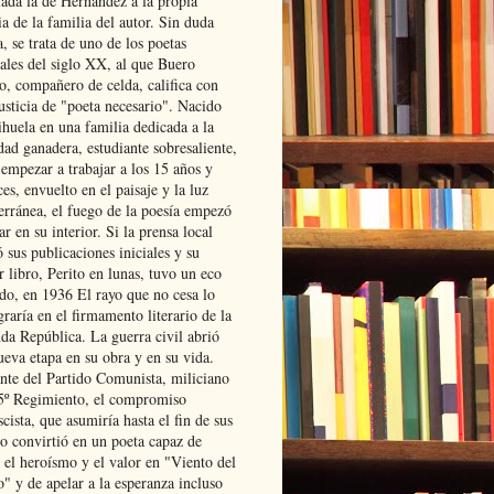
lada la de Hernández a la propia
ia de la familia del autor. Sin duda
, se trata de uno de los poetas
iales del siglo XX, al que Buero
o, compañero de celda, califica con
usticia de "poeta necesario". Nacido
ihuela en una familia dedicada a la
dad ganadera, estudiante sobresaliente,
 empezar a trabajar a los 15 años y
es, envuelto en el paisaje y la luz
erránea, el fuego de la poesía empezó
ar en su interior. Si la prensa local
 sus publicaciones iniciales y su
 libro, Perito en lunas, tuvo un eco
ado, en 1936 El rayo que no cesa lo
raría en el firmamento literario de la
da República. La guerra civil abrió
ueva etapa en su obra y en su vida.
ante del Partido Comunista, miliciano
 5º Regimiento, el compromiso
scista, que asumiría hasta el fin de sus
lo convirtió en un poeta capaz de
 el heroísmo y el valor en "Viento del
" y de apelar a la esperanza incluso