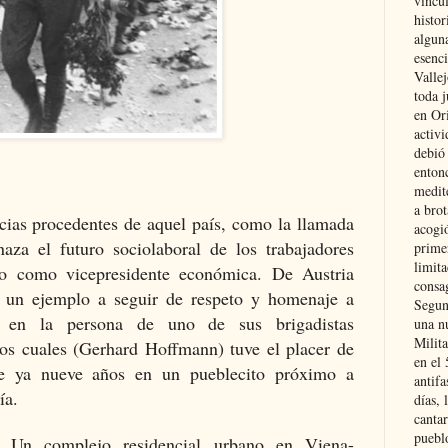
vincu
histor
alguna
esenc
Vallej
toda j
en Or
activi
debió
entonc
medit
a brot
cias procedentes de aquel país, como la llamada
acogió
za el futuro sociolaboral de los trabajadores
primer
limit
o como vicepresidente económica. De Austria
consag
r un ejemplo a seguir de respeto y homenaje a
Segun
a en la persona de uno de sus brigadistas
una n
Milit
los cuales (Gerhard Hoffmann) tuve el placer de
en el
ce ya nueve años en un pueblecito próximo a
antifa
ía.
días, 
cantar
pueblo
e: Un complejo residencial urbano en Viena-