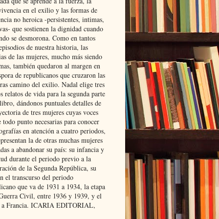
ada que se aprende a la fuerza, la
ivencia en el exilio y las formas de
encia no heroica -persistentes, intimas,
ivas- que sostienen la dignidad cuando
ndo se desmorona. Como en tantos
episodios de nuestra historia, las
rias de las mujeres, mucho más siendo
mas, también quedaron al margen en
spora de republicanos que cruzaron las
ras camino del exilio. Nadal elige tres
s relatos de vida para la segunda parte
libro, dándonos puntuales detalles de
yectoria de tres mujeres cuyas voces
e todo punto necesarias para conocer
ografías en atención a cuatro periodos,
epresentan la de otras muchas mujeres
das a abandonar su país: su infancia y
ud durante el periodo previo a la
uración de la Segunda República, su
n el transcurso del periodo
licano que va de 1931 a 1934, la etapa
Guerra Civil, entre 1936 y 1939, y el
 a Francia. ICARIA EDITORIAL,