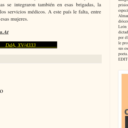
cas se integraron también en esas brigadas, la
prisio
especi
los servicios médicos. A este país le falta, entre
Almar
esas mujeres.
dióce
León 
a.At
dicta
por é
le pro
A, XV/4333
sus es
poeta.
EDIT
io