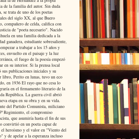
lada la de Hernández a la propia
ia de la familia del autor. Sin duda
, se trata de uno de los poetas
iales del siglo XX, al que Buero
o, compañero de celda, califica con
usticia de "poeta necesario". Nacido
ihuela en una familia dedicada a la
dad ganadera, estudiante sobresaliente,
 empezar a trabajar a los 15 años y
es, envuelto en el paisaje y la luz
erránea, el fuego de la poesía empezó
ar en su interior. Si la prensa local
 sus publicaciones iniciales y su
 libro, Perito en lunas, tuvo un eco
ado, en 1936 El rayo que no cesa lo
raría en el firmamento literario de la
da República. La guerra civil abrió
ueva etapa en su obra y en su vida.
ante del Partido Comunista, miliciano
 5º Regimiento, el compromiso
scista, que asumiría hasta el fin de sus
lo convirtió en un poeta capaz de
 el heroísmo y el valor en "Viento del
" y de apelar a la esperanza incluso