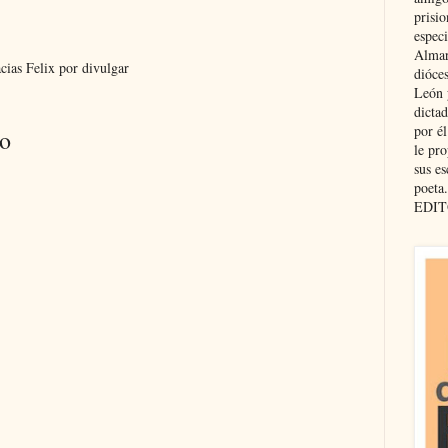
prisio
especi
Almar
cias Felix por divulgar
dióce
León 
dicta
por é
io
le pro
sus es
poeta.
EDIT