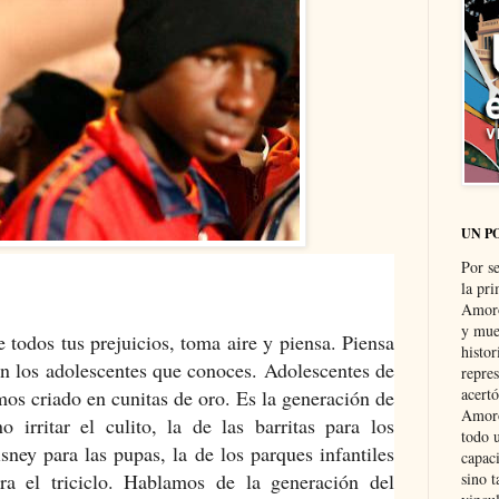
UN P
Por s
la pri
Amoró
y muer
e todos tus prejuicios, toma aire y piensa. Piensa
histo
a en los adolescentes que conoces. Adolescentes de
repre
acertó
mos criado en cunitas de oro. Es la generación de
Amoró
o irritar el culito, la de las barritas para los
todo u
isney para las pupas, la de los parques infantiles
capaci
ra el triciclo. Hablamos de la generación del
sino t