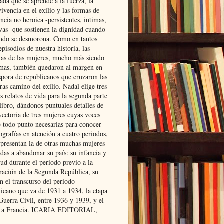
ada que se aprende a la fuerza, la
ivencia en el exilio y las formas de
encia no heroica -persistentes, intimas,
ivas- que sostienen la dignidad cuando
ndo se desmorona. Como en tantos
episodios de nuestra historia, las
rias de las mujeres, mucho más siendo
mas, también quedaron al margen en
spora de republicanos que cruzaron las
ras camino del exilio. Nadal elige tres
s relatos de vida para la segunda parte
libro, dándonos puntuales detalles de
yectoria de tres mujeres cuyas voces
e todo punto necesarias para conocer
ografías en atención a cuatro periodos,
epresentan la de otras muchas mujeres
das a abandonar su país: su infancia y
ud durante el periodo previo a la
uración de la Segunda República, su
n el transcurso del periodo
licano que va de 1931 a 1934, la etapa
Guerra Civil, entre 1936 y 1939, y el
 a Francia. ICARIA EDITORIAL,