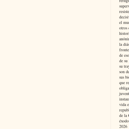
refugi
superv
resist
decis
el mu
otros 
histo
anóni
la diá
fronte
de eso
de su 
su tra
son d
sus bi
que r
obliga
juvent
insta
vida e
repub
de la 
éxodo
2026