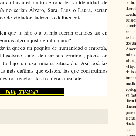
aran hasta el punto de robarles su identidad, de
en las
derro
a no serían Álvaro, Sara, Luis o Laura, serían
acecha
de violador, ladrona o delincuente.
prisi
alumb
roman
ien que tu hijo o a tu hija fueran tratados así en
exhau
derarías algo injusto e inhumano?
docum
 todavía queda un poquito de humanidad o empatía,
Amoró
l fascismo, antes de usar sus términos, piensa en
minuci
«Eleg
o tu hijo en esa misma situación. Así podrías
«Hijo
ras más dañinas que existen, las que construimos
de la 
uestros recelos: las fronteras mentales.
impre
medio
epílo
, XV/4342
su fig
dictad
docum
period
lectur
duele 
aband
amigo