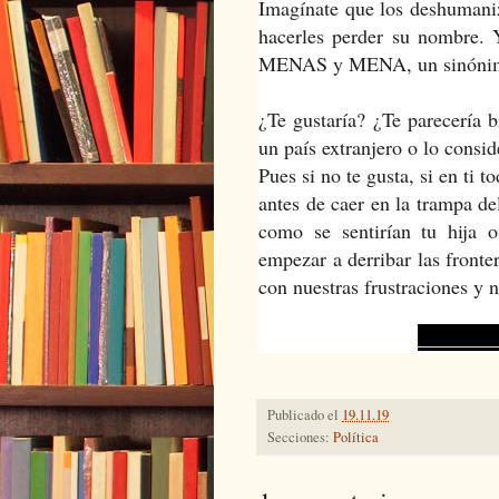
Imagínate que los deshumaniz
hacerles perder su nombre. Y
MENAS y MENA, un sinónimo 
¿Te gustaría? ¿Te parecería b
un país extranjero o lo consi
Pues si no te gusta, si en ti
antes de caer en la trampa de
como se sentirían tu hija 
empezar a derribar las fronte
con nuestras frustraciones y n
DdA
Publicado el
19.11.19
Secciones:
Política