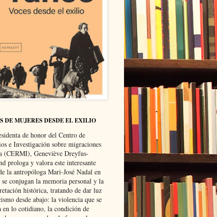
S DE MUJERES DESDE EL EXILIO
esidenta de honor del Centro de
ios e Investigación sobre migraciones
ca (CERMI), Geneviève Dreyfus-
d prologa y valora este interesante
 de la antropóloga Mari-José Nadal en
e se conjugan la memoria personal y la
retación histórica, tratando de dar luz
cismo desde abajo: la violencia que se
a en lo cotidiano, la condición de