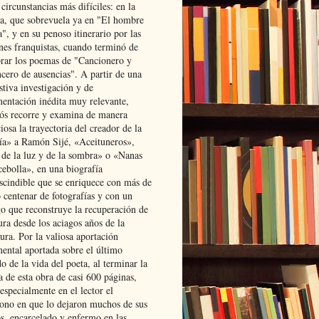
 circunstancias más difíciles: en la
ta, que sobrevuela ya en "El hombre
", y en su penoso itinerario por las
ones franquistas, cuando terminó de
rar los poemas de "Cancionero y
cero de ausencias". A partir de una
stiva investigación y de
entación inédita muy relevante,
s recorre y examina de manera
osa la trayectoria del creador de la
ía» a Ramón Sijé, «Aceituneros»,
 de la luz y de la sombra» o «Nanas
cebolla», en una biografía
scindible que se enriquece con más de
 centenar de fotografías y con un
go que reconstruye la recuperación de
ura desde los aciagos años de la
ura. Por la valiosa aportación
ental aportada sobre el último
o de la vida del poeta, al terminar la
a de esta obra de casi 600 páginas,
especialmente en el lector el
ono en que lo dejaron muchos de sus
s, encarcelado y enfermo en las