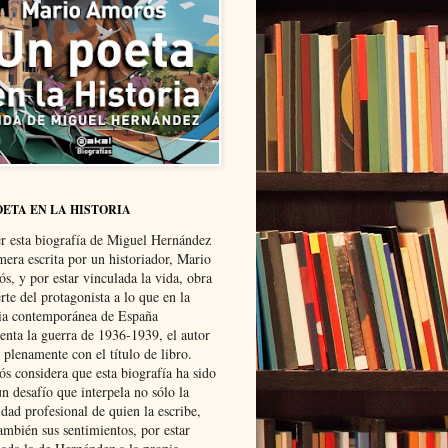
OETA EN LA HISTORIA
er esta biografía de Miguel Hernández
mera escrita por un historiador, Mario
s, y por estar vinculada la vida, obra
te del protagonista a lo que en la
ria contemporánea de España
senta la guerra de 1936-1939, el autor
 plenamente con el título de libro.
s considera que esta biografía ha sido
n desafío que interpela no sólo la
dad profesional de quien la escribe,
ambién sus sentimientos, por estar