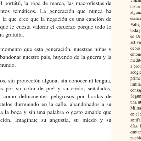
vincu
el portátil, la ropa de marca, las macrofiestas de
histor
tos temáticos. La generación que nunca ha
alguna
, la que cree que la negación es una canción de
esenc
Vallej
que le cuesta valorar el esfuerzo porque todo lo
toda j
a gratuita.
en Or
activi
momento que esta generación, nuestras niñas y
debió
entonc
abandonar nuestro pais, huyendo de la guerra y la
medit
 mundo.
a brot
acogió
primer
los, sin protección alguna, sin conocer ni lengua,
limit
os por su color de piel y su credo, señalados,
consag
s, como delincuentes peligrosos por hordas de
Segun
una n
atelos durmiendo en la calle, abandonados a su
Milit
e a la boca y sin una palabra o gesto amable que
en el
ación. Imagínate su angustia, su miedo y su
antifa
días, 
cantar
pueblo