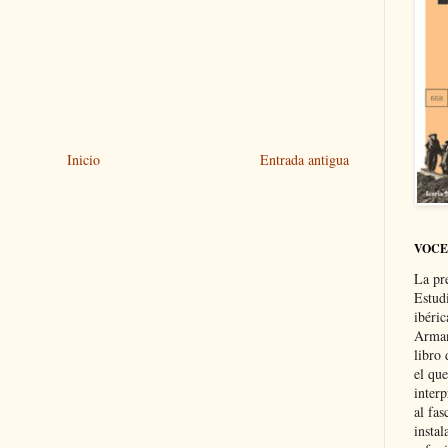
Inicio
Entrada antigua
VOCE
La pr
Estud
ibéri
Arman
libro
el qu
interp
al fas
instal