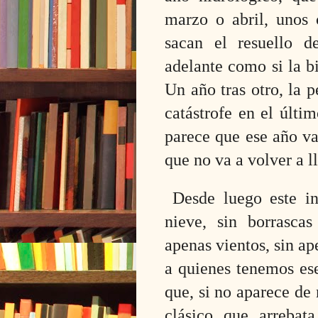
marzo o abril, unos 
sacan el resuello d
adelante como si la b
Un año tras otro, la p
catástrofe en el últ
parece que ese año va
que no va a volver a l
Desde luego este in
nieve, sin borrascas
apenas vientos, sin ap
a quienes tenemos ese
que, si no aparece de
cl
á
sico
que arrebata