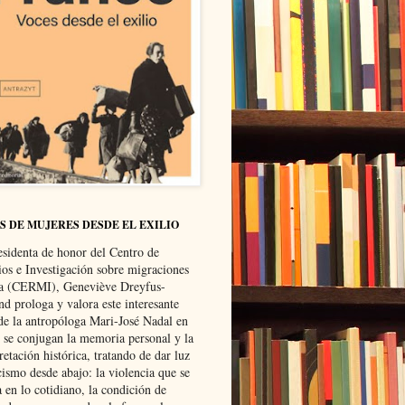
S DE MUJERES DESDE EL EXILIO
esidenta de honor del Centro de
ios e Investigación sobre migraciones
ca (CERMI), Geneviève Dreyfus-
d prologa y valora este interesante
 de la antropóloga Mari-José Nadal en
e se conjugan la memoria personal y la
retación histórica, tratando de dar luz
cismo desde abajo: la violencia que se
a en lo cotidiano, la condición de