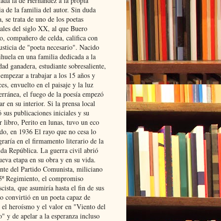
lada la de Hernández a la propia
ia de la familia del autor. Sin duda
, se trata de uno de los poetas
iales del siglo XX, al que Buero
o, compañero de celda, califica con
usticia de "poeta necesario". Nacido
ihuela en una familia dedicada a la
dad ganadera, estudiante sobresaliente,
 empezar a trabajar a los 15 años y
es, envuelto en el paisaje y la luz
erránea, el fuego de la poesía empezó
ar en su interior. Si la prensa local
 sus publicaciones iniciales y su
 libro, Perito en lunas, tuvo un eco
ado, en 1936 El rayo que no cesa lo
raría en el firmamento literario de la
da República. La guerra civil abrió
ueva etapa en su obra y en su vida.
ante del Partido Comunista, miliciano
 5º Regimiento, el compromiso
scista, que asumiría hasta el fin de sus
lo convirtió en un poeta capaz de
 el heroísmo y el valor en "Viento del
" y de apelar a la esperanza incluso