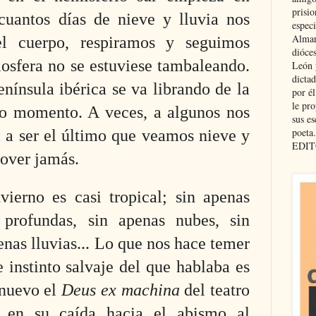
prisio
cuantos días de nieve y lluvia nos
especi
Almar
el cuerpo, respiramos y seguimos
dióce
iosfera
no
se estuviese tambaleando.
León 
dicta
enínsula ibérica se va librando de la
por é
le pro
imo momento. A veces, a algunos nos
sus es
poeta.
 a ser el último que veamos nieve y
EDIT
lover jamás.
vierno es casi tropical; sin apenas
 profundas, sin apenas nubes, sin
enas lluvias... Lo que nos hace temer
 instinto salvaje del que hablaba es
 nuevo el
Deus ex machina
d
el teatro
 en su caída hacia el abismo al