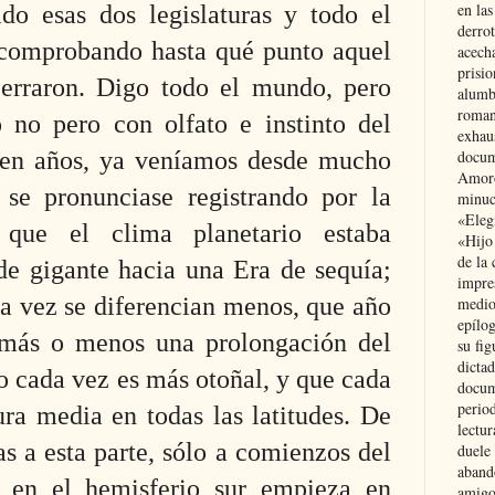
en las
do esas dos legislaturas y todo el
derro
 comprobando hasta qué punto aquel
acecha
prisi
 erraron. Digo todo el mundo, pero
alumb
roman
o no pero con olfato e instinto del
exhau
 en años, ya veníamos desde mucho
docum
Amoró
 se pronunciase registrando por la
minuci
«Eleg
n que el clima planetario estaba
«Hijo
de la 
e gigante hacia una Era de sequía;
impre
da vez se diferencian menos, que año
medio
epílo
s más o menos una prolongación
del
su fig
dictad
no cada vez es más otoñal, y que
cada
docum
period
ura
media en todas las latitudes. De
lectur
as a esta parte, sólo a comienzos
del
duele 
aband
 en el hemisferio sur empieza en
amigo