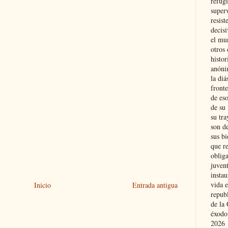
refugi
superv
resist
decis
el mu
otros 
histo
anóni
la diá
fronte
de eso
de su 
su tra
son d
sus bi
que r
obliga
juvent
insta
vida e
Inicio
Entrada antigua
repub
de la 
éxodo
2026