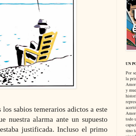
UN P
Por s
la pri
Amoró
y muer
histo
repre
acertó
los sabios temerarios adictos a este
Amoró
ue nuestra alarma ante un supuesto
todo u
capaci
staba justificada. Incluso el primo
sino t