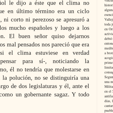
vincu
ñol le dijo a éste que el clima no
histor
alguna
ue en último término era un ciclo
esenc
a, ni corto ni perezoso se apresuró a
Vallej
toda j
 los mucho españoles y luego a los
en Or
activi
ón. El buen señor quiso dejarnos
debió
entonc
los
mal pensa
dos nos pareció que era
medit
si el clima estuviese en verdad
a brot
acogió
pensar
para s
í-,
noticiando la
primer
limit
mo, él no tendría que molestarse en
consag
la polución, no se distinguiría una
Segun
una n
argo de dos legislaturas y él, ante el
Milit
en el
 como un gobernante sagaz. Y todo
antifa
días, 
cantar
pueblo