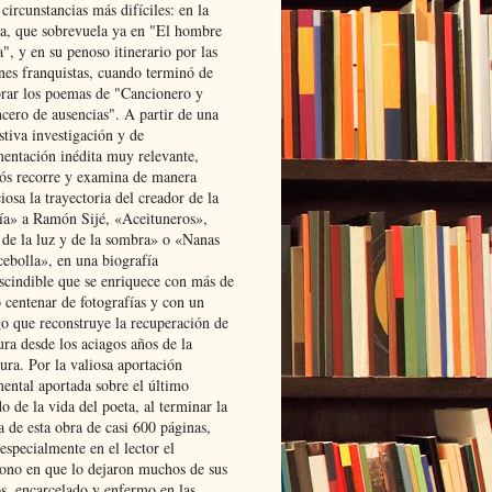
 circunstancias más difíciles: en la
ta, que sobrevuela ya en "El hombre
", y en su penoso itinerario por las
ones franquistas, cuando terminó de
rar los poemas de "Cancionero y
cero de ausencias". A partir de una
stiva investigación y de
entación inédita muy relevante,
s recorre y examina de manera
osa la trayectoria del creador de la
ía» a Ramón Sijé, «Aceituneros»,
 de la luz y de la sombra» o «Nanas
cebolla», en una biografía
scindible que se enriquece con más de
 centenar de fotografías y con un
go que reconstruye la recuperación de
ura desde los aciagos años de la
ura. Por la valiosa aportación
ental aportada sobre el último
o de la vida del poeta, al terminar la
a de esta obra de casi 600 páginas,
especialmente en el lector el
ono en que lo dejaron muchos de sus
s, encarcelado y enfermo en las