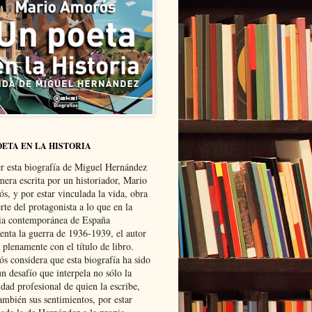
OETA EN LA HISTORIA
er esta biografía de Miguel Hernández
mera escrita por un historiador, Mario
s, y por estar vinculada la vida, obra
te del protagonista a lo que en la
ria contemporánea de España
senta la guerra de 1936-1939, el autor
 plenamente con el título de libro.
s considera que esta biografía ha sido
n desafío que interpela no sólo la
dad profesional de quien la escribe,
ambién sus sentimientos, por estar