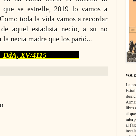
o que se estrelle, 2019 lo vamos a
. Como toda la vida vamos a recordar
 de aquel estadista necio, a su no
la necia madre que los parió...
, XV/4115
VOCE
La pr
Estud
ibéri
Arman
io
libro
el qu
interp
al fas
instal