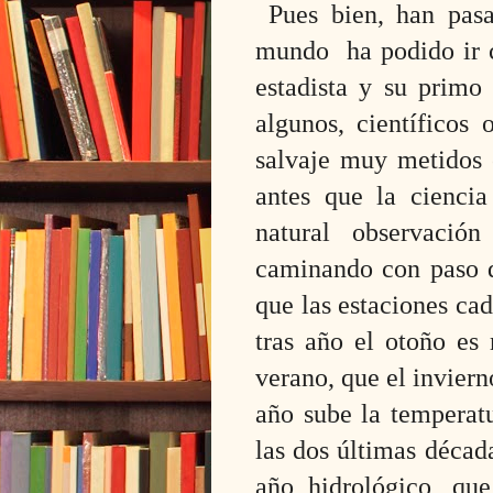
Pues bien, han pasa
mundo
ha podido ir
estadista y su primo
algunos, científicos 
salvaje muy metidos
antes que la ciencia
natural observació
caminando con paso d
que las estaciones ca
tras año el otoño e
verano
, que el invier
a
ño sube
la temperat
las dos últimas décad
a
ñ
o hidrol
ó
gico
, que