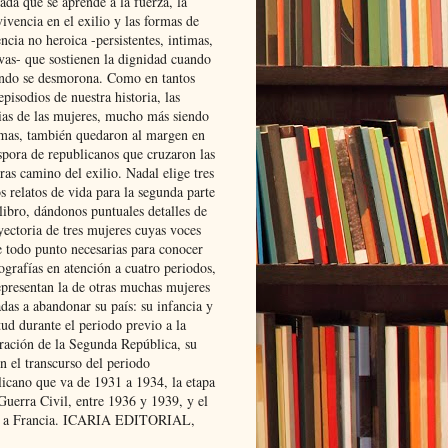
ada que se aprende a la fuerza, la
ivencia en el exilio y las formas de
encia no heroica -persistentes, intimas,
ivas- que sostienen la dignidad cuando
ndo se desmorona. Como en tantos
episodios de nuestra historia, las
rias de las mujeres, mucho más siendo
mas, también quedaron al margen en
spora de republicanos que cruzaron las
ras camino del exilio. Nadal elige tres
s relatos de vida para la segunda parte
libro, dándonos puntuales detalles de
yectoria de tres mujeres cuyas voces
e todo punto necesarias para conocer
ografías en atención a cuatro periodos,
epresentan la de otras muchas mujeres
das a abandonar su país: su infancia y
ud durante el periodo previo a la
uración de la Segunda República, su
n el transcurso del periodo
licano que va de 1931 a 1934, la etapa
Guerra Civil, entre 1936 y 1939, y el
 a Francia. ICARIA EDITORIAL,