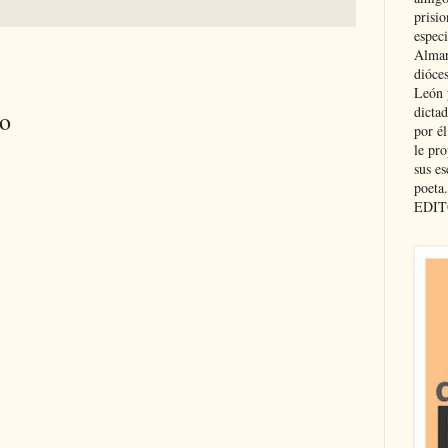
prisio
especi
Almar
dióce
León 
dicta
io
por é
le pro
sus es
poeta.
EDIT