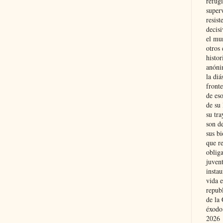
refugi
superv
resist
decis
el mu
otros 
histo
anóni
la diá
fronte
de eso
de su 
su tra
son d
sus bi
que r
obliga
juvent
insta
vida e
repub
de la 
éxodo
2026