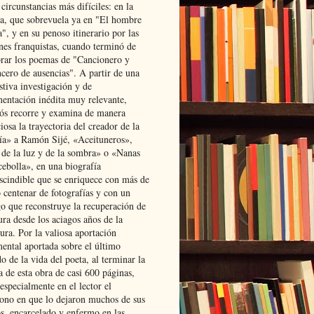
 circunstancias más difíciles: en la
ta, que sobrevuela ya en "El hombre
", y en su penoso itinerario por las
ones franquistas, cuando terminó de
rar los poemas de "Cancionero y
cero de ausencias". A partir de una
stiva investigación y de
entación inédita muy relevante,
s recorre y examina de manera
osa la trayectoria del creador de la
ía» a Ramón Sijé, «Aceituneros»,
 de la luz y de la sombra» o «Nanas
cebolla», en una biografía
scindible que se enriquece con más de
 centenar de fotografías y con un
go que reconstruye la recuperación de
ura desde los aciagos años de la
ura. Por la valiosa aportación
ental aportada sobre el último
o de la vida del poeta, al terminar la
a de esta obra de casi 600 páginas,
especialmente en el lector el
ono en que lo dejaron muchos de sus
s, encarcelado y enfermo en las