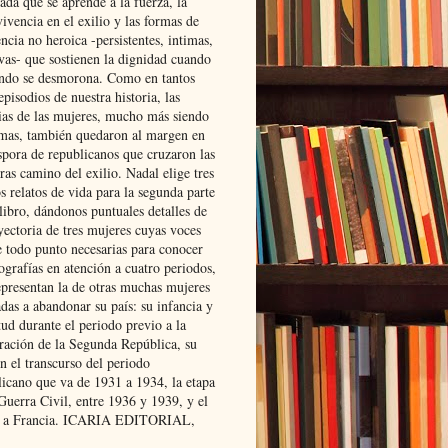
ada que se aprende a la fuerza, la
ivencia en el exilio y las formas de
encia no heroica -persistentes, intimas,
ivas- que sostienen la dignidad cuando
ndo se desmorona. Como en tantos
episodios de nuestra historia, las
rias de las mujeres, mucho más siendo
mas, también quedaron al margen en
spora de republicanos que cruzaron las
ras camino del exilio. Nadal elige tres
s relatos de vida para la segunda parte
libro, dándonos puntuales detalles de
yectoria de tres mujeres cuyas voces
e todo punto necesarias para conocer
ografías en atención a cuatro periodos,
epresentan la de otras muchas mujeres
das a abandonar su país: su infancia y
ud durante el periodo previo a la
uración de la Segunda República, su
n el transcurso del periodo
licano que va de 1931 a 1934, la etapa
Guerra Civil, entre 1936 y 1939, y el
 a Francia. ICARIA EDITORIAL,