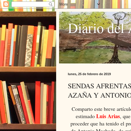
Diario del 
lunes, 25 de febrero de 2019
SENDAS AFRENTA
AZAÑA Y ANTONI
Comparto este breve artícul
Luis Arias
estimado
, qu
proceder que ha tenido el pr
de Antonio Machado, de qui