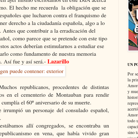
smo. El hecho me recuerda la obligación que se
 españoles que lucharon contra el franquismo de
tener derecho a la ciudadanía española, algo a lo
 Antes que contribuir a la erradicación del
añol, como parece que se pretende con este tipo
estos actos deberían estimularnos a estudiar ese
carlo como fundamento de nuestra memoria
Lazarillo
. Así fue y así será.-
UN P
Por s
la pri
Amoró
chos republicanos, procedentes de distintas
y muer
mos en el cementerio de Montauban para rendir
histo
cumplía el 60º aniversario de su muerte.
repre
acertó
irrumpió un personaje del consulado español,
Amoró
.
todo u
 estábamos allí congregados, se encontraba un
capaci
republicanismo en vena, que h
abía vivido gran
sino t