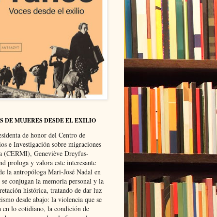
S DE MUJERES DESDE EL EXILIO
esidenta de honor del Centro de
ios e Investigación sobre migraciones
ca (CERMI), Geneviève Dreyfus-
d prologa y valora este interesante
 de la antropóloga Mari-José Nadal en
e se conjugan la memoria personal y la
retación histórica, tratando de dar luz
cismo desde abajo: la violencia que se
a en lo cotidiano, la condición de