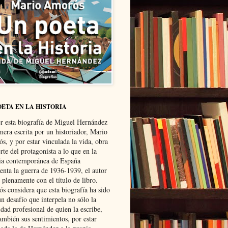
OETA EN LA HISTORIA
er esta biografía de Miguel Hernández
mera escrita por un historiador, Mario
s, y por estar vinculada la vida, obra
te del protagonista a lo que en la
ria contemporánea de España
senta la guerra de 1936-1939, el autor
 plenamente con el título de libro.
s considera que esta biografía ha sido
n desafío que interpela no sólo la
dad profesional de quien la escribe,
ambién sus sentimientos, por estar