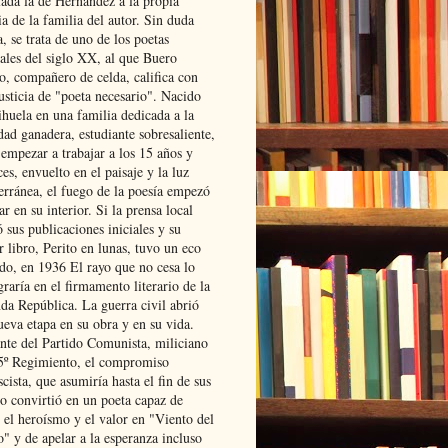
lada la de Hernández a la propia
ia de la familia del autor. Sin duda
, se trata de uno de los poetas
iales del siglo XX, al que Buero
o, compañero de celda, califica con
usticia de "poeta necesario". Nacido
ihuela en una familia dedicada a la
dad ganadera, estudiante sobresaliente,
 empezar a trabajar a los 15 años y
es, envuelto en el paisaje y la luz
erránea, el fuego de la poesía empezó
ar en su interior. Si la prensa local
 sus publicaciones iniciales y su
 libro, Perito en lunas, tuvo un eco
ado, en 1936 El rayo que no cesa lo
raría en el firmamento literario de la
da República. La guerra civil abrió
ueva etapa en su obra y en su vida.
ante del Partido Comunista, miliciano
 5º Regimiento, el compromiso
scista, que asumiría hasta el fin de sus
lo convirtió en un poeta capaz de
 el heroísmo y el valor en "Viento del
" y de apelar a la esperanza incluso