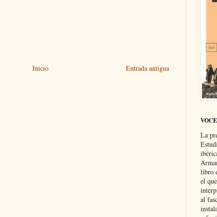
Inicio
Entrada antigua
VOCE
La pr
Estud
ibéri
Arman
libro
el qu
interp
al fas
instal