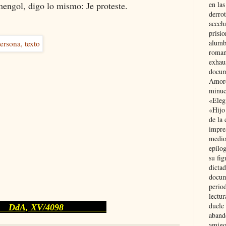
ngol, digo lo mismo: Je proteste.
en las
derro
acecha
prisi
alumb
roman
exhau
docum
Amoró
minuci
«Eleg
«Hijo
de la 
impre
medio
epílo
su fig
dictad
docum
period
lectur
duele 
, XV/4098
aband
amigo