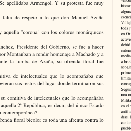
vincu
 Se apellidaba Armengol. Y su protesta fue muy
histor
alguna
a falta de respeto a lo que don Manuel Azaña
esenc
Vallej
toda j
 y aquella "corona" con los colores monárquicos
en Or
activi
debió
nchez, Presidente del Gobierno, se fue a hacer
entonc
 por Montauban a rendir homenaje a Machado y a
medit
ante la tumba de Azaña, su ofrenda floral fue
a brot
acogió
primer
tiva de intelectuales que lo acompañaba que
limit
vieran sus restos del lugar donde terminaron sus
consag
Segun
una n
su comitiva de intelectuales que lo acompañaba
Milit
aquella 2ª República, es decir, del único Estado
en el
antifa
a contemporánea?
días, 
enda floral bicolor es toda una afrenta contra lo
cantar
pueblo