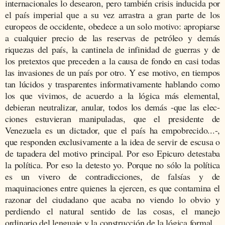
internaciona­les lo desearon, pero también crisis inducida por
el país imperial que a su vez arrastra a gran parte de los
europeos de occidente, obe­dece a un solo motivo: apropiarse
a cualquier precio de las reser­vas de petr
óleo
y demás
riquezas del país, la cantinela de infini­dad de guerras y de
los pretextos que preceden a la causa de fondo en casi todas
las invasiones de un país por otro. Y ese mo­tivo, en tiempos
tan lúcidos y trasparentes informativamente hablando como
los que vivimos, de acuerdo a la lógica más elemen­tal,
debieran neutralizar, anular, todos los demás -que las elec­
ciones estuvieran manipuladas, que el presidente de
Venezuela es un dictador, que el país ha empobrecido...-,
que responden exclusi­vamente a la idea de servir de escusa o
de tapadera del mo­tivo prin­cipal. Por eso Epicuro detestaba
la política. Por eso la de­testo yo. Porque no sólo la política
es un vivero de contradicciones, de fals­ías y de
maquinaciones entre quienes la ejercen, es que conta­mina el
razonar del ciudadano que acaba no viendo lo obvio y
perdiendo el natural sentido de las cosas, el manejo
ordinario del len­guaje y la construcción de la lógica formal.