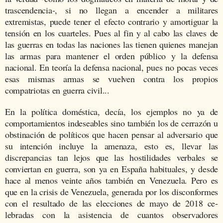
trascendencia-, si no llegan a
enc
ender
a militares
extremistas
, puede tener el efecto contrario y amortiguar la
tensión en los cuarteles. Pues al fin y al cabo las cla­ves de
las guerras en todas las naciones las tienen quienes manejan
las armas para mantener el orden público y la defensa
nacional. En
teoría
la defensa nacional, pues no pocas veces
esas
mismas
armas
se vuelven contra los propios
compatriotas en guerra civil...
En la política doméstica, decía, los ejemplos no ya de
comporta­mientos indeseables sino también los de cerrazón u
obstinación de políticos que hacen pensar al adversario que
su intención incluye la amenaza, esto es, llevar las
discrepancias tan lejos que las hostilida­des verbales se
conviertan en guerra, son ya en España habituales, y desde
hace al menos veinte años también en Vene­zuela. Pero es
que en la crisis de Venezuela, generada por los discon­formes
con el resultado de las elecciones de mayo de 2018 ce­
lebradas con la asistencia de cuantos observadores