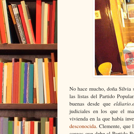
No hace mucho, doña Silvia s
las listas del Partido Popula
buenas desde que
eldiario.
judiciales en los que el m
vivienda en la que había inv
desconocida
. Clemente, que l
cargos que debe al Partido P