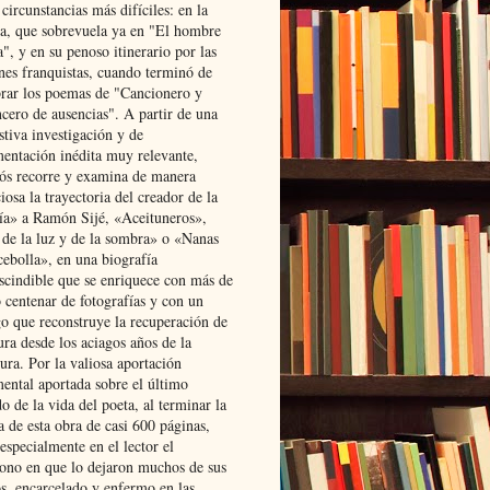
 circunstancias más difíciles: en la
ta, que sobrevuela ya en "El hombre
", y en su penoso itinerario por las
ones franquistas, cuando terminó de
rar los poemas de "Cancionero y
cero de ausencias". A partir de una
stiva investigación y de
entación inédita muy relevante,
s recorre y examina de manera
osa la trayectoria del creador de la
ía» a Ramón Sijé, «Aceituneros»,
 de la luz y de la sombra» o «Nanas
cebolla», en una biografía
scindible que se enriquece con más de
 centenar de fotografías y con un
go que reconstruye la recuperación de
ura desde los aciagos años de la
ura. Por la valiosa aportación
ental aportada sobre el último
o de la vida del poeta, al terminar la
a de esta obra de casi 600 páginas,
especialmente en el lector el
ono en que lo dejaron muchos de sus
s, encarcelado y enfermo en las