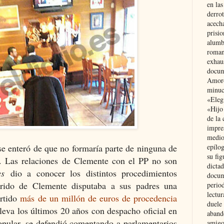
en las
derro
acecha
prisi
alumb
roman
exhau
docum
Amoró
minuci
«Eleg
«Hijo
de la 
impre
medio
e enteró de que no formaría parte de ninguna de
epílo
su fig
r.
Las relaciones de Clemente con el PP no son
dictad
es
dio a conocer los distintos procedimientos
docum
arido de Clemente disputaba a sus padres una
period
lectur
ertido
más de un millón de euros de procedencia
duele 
leva los últimos 20 años con despacho oficial en
aband
opular, se defendió comentando a parlamentarios
amigo