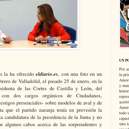
UN P
Por s
os la ha ofrecido
eldiario.es
, con una foto en un
la pri
Amoró
brero de Valladolid, el pasado 25 de enero, en la
y muer
identa de las Cortes de Castilla y León, del
histo
a con dos cargos orgánicos de Ciudadanos,
repre
testigos presenciales- sobre modelos de aval y de
acertó
Amoró
a que el partido naranja tenía en previsión la
todo u
a candidatura de la presidencia de la Junta y no
capaci
ar algunos cabos acerca de las sorprendentes y
sino t