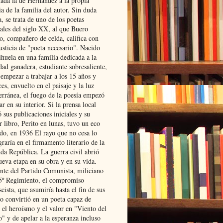
lada la de Hernández a la propia
ia de la familia del autor. Sin duda
, se trata de uno de los poetas
iales del siglo XX, al que Buero
o, compañero de celda, califica con
usticia de "poeta necesario". Nacido
ihuela en una familia dedicada a la
dad ganadera, estudiante sobresaliente,
 empezar a trabajar a los 15 años y
es, envuelto en el paisaje y la luz
erránea, el fuego de la poesía empezó
ar en su interior. Si la prensa local
 sus publicaciones iniciales y su
 libro, Perito en lunas, tuvo un eco
ado, en 1936 El rayo que no cesa lo
raría en el firmamento literario de la
da República. La guerra civil abrió
ueva etapa en su obra y en su vida.
ante del Partido Comunista, miliciano
 5º Regimiento, el compromiso
scista, que asumiría hasta el fin de sus
lo convirtió en un poeta capaz de
 el heroísmo y el valor en "Viento del
" y de apelar a la esperanza incluso