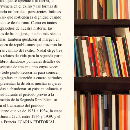
ada que se aprende a la fuerza, la
ivencia en el exilio y las formas de
encia no heroica -persistentes, intimas,
ivas- que sostienen la dignidad cuando
ndo se desmorona. Como en tantos
episodios de nuestra historia, las
rias de las mujeres, mucho más siendo
mas, también quedaron al margen en
spora de republicanos que cruzaron las
ras camino del exilio. Nadal elige tres
s relatos de vida para la segunda parte
libro, dándonos puntuales detalles de
yectoria de tres mujeres cuyas voces
e todo punto necesarias para conocer
ografías en atención a cuatro periodos,
epresentan la de otras muchas mujeres
das a abandonar su país: su infancia y
ud durante el periodo previo a la
uración de la Segunda República, su
n el transcurso del periodo
licano que va de 1931 a 1934, la etapa
Guerra Civil, entre 1936 y 1939, y el
 a Francia. ICARIA EDITORIAL,