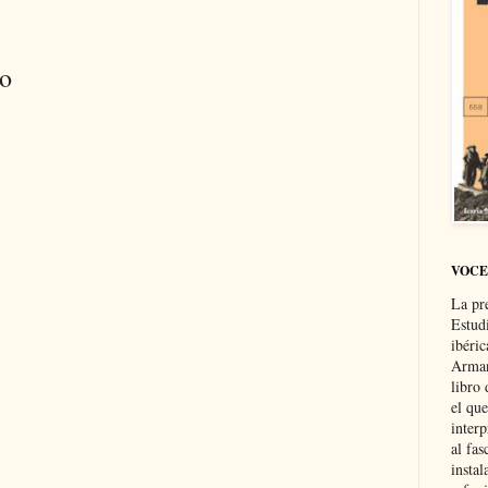
io
VOCE
La pr
Estud
ibéri
Arman
libro
el qu
interp
al fas
instal