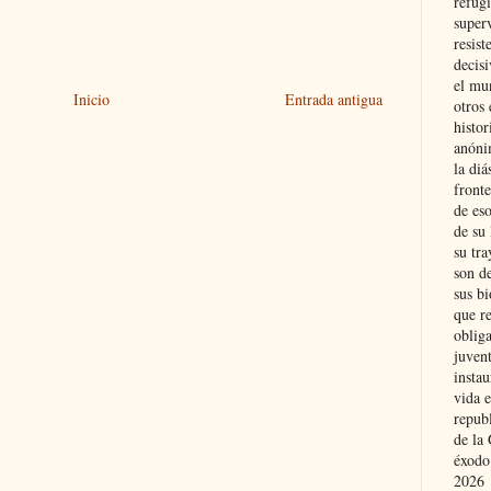
refugi
superv
resist
decis
el mu
Inicio
Entrada antigua
otros 
histo
anóni
la diá
fronte
de eso
de su 
su tra
son d
sus bi
que r
obliga
juvent
insta
vida e
repub
de la 
éxodo
2026