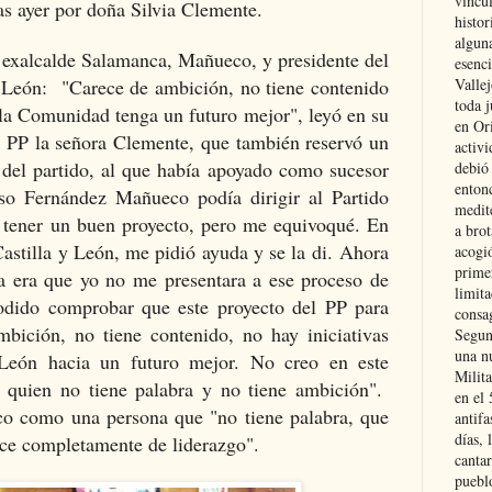
vincu
as ayer por doña Silvia Clemente.
histor
alguna
l exalcalde Salamanca, Mañueco, y presidente del
esenc
y León: "C
arece de ambición, no tiene contenido
Vallej
toda j
 la Comunidad tenga un futuro mejor", leyó en su
en Or
 PP la señora Clemente, que también reservó un
activi
l del partido, al que había apoyado como sucesor
debió
entonc
so Fernández Mañueco podía dirigir al Partido
medit
 tener un buen proyecto, pero me equivoqué. En
a brot
astilla y León, me pidió ayuda y se la di. Ahora
acogió
primer
a era que yo no me presentara a ese proceso de
limit
dido comprobar que este proyecto del PP para
consag
bición, no tiene contenido, no hay iniciativas
Segun
una n
 León hacia un futuro mejor. No creo en este
Milit
 quien no tiene palabra y no tiene ambición".
en el
eco como una persona
que "no tiene palabra, que
antifa
días, 
ece completamente de liderazgo".
cantar
pueblo