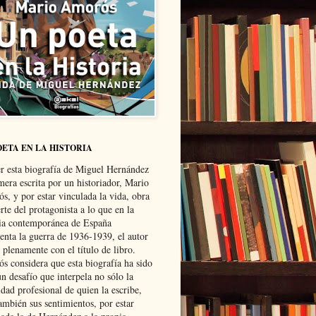
OETA EN LA HISTORIA
er esta biografía de Miguel Hernández
mera escrita por un historiador, Mario
s, y por estar vinculada la vida, obra
te del protagonista a lo que en la
ria contemporánea de España
senta la guerra de 1936-1939, el autor
 plenamente con el título de libro.
s considera que esta biografía ha sido
n desafío que interpela no sólo la
dad profesional de quien la escribe,
ambién sus sentimientos, por estar