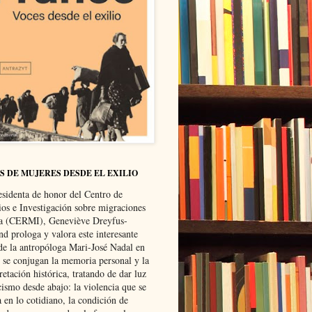
S DE MUJERES DESDE EL EXILIO
esidenta de honor del Centro de
ios e Investigación sobre migraciones
ca (CERMI), Geneviève Dreyfus-
d prologa y valora este interesante
 de la antropóloga Mari-José Nadal en
e se conjugan la memoria personal y la
retación histórica, tratando de dar luz
cismo desde abajo: la violencia que se
a en lo cotidiano, la condición de