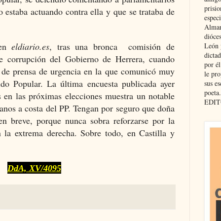
prisio
o estaba actuando contra ella y que se trataba de
especi
Almar
dióce
 en
eldiario.es
, tras una bronca
comisión de
León 
dicta
de corrupción del Gobierno de Herrera, cuando
por é
 de prensa de urgencia en la que comunicó muy
le pro
ido Popular. La última encuesta publicada ayer
sus es
poeta.
os en las próximas elecciones muestra un notable
EDIT
anos a costa del PP. Tengan por seguro que doña
 en breve, porque nunca sobra reforzarse por la
 la extrema derecha. Sobre todo, en Castilla y
DdA, XV/4095