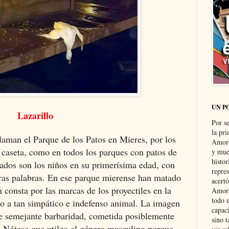
UN P
Lazarillo
Por s
la pri
laman el Parque de los Patos en Mieres, por los
Amoró
y caseta, como en todos los parques con patos de
y muer
histo
nados son los niños en su primerísima edad, con
repre
eras palabras. En ese parque mierense han matado
acertó
 consta por las marcas de los proyectiles en la
Amoró
todo u
io a tan simpático e indefenso animal. La imagen
capaci
te semejante barbaridad, cometida posiblemente
sino t
Nótese que utilzo el género masculino porque