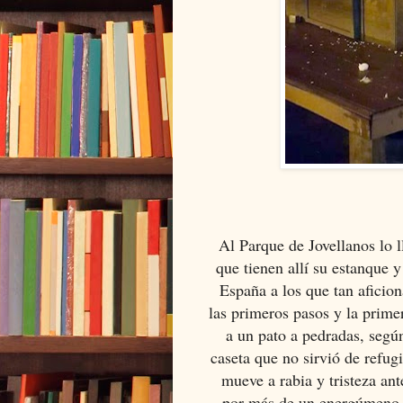
Al Parque de Jovellanos lo l
que tienen allí su estanque 
España a los que tan aficio
las primeros pasos y la prim
a un pato a pedradas, según
caseta que no sirvió de refug
mueve a rabia y tristeza an
por más de un energúmeno. 