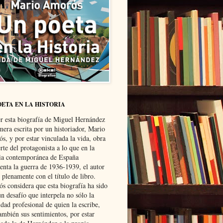
OETA EN LA HISTORIA
er esta biografía de Miguel Hernández
mera escrita por un historiador, Mario
s, y por estar vinculada la vida, obra
te del protagonista a lo que en la
ria contemporánea de España
senta la guerra de 1936-1939, el autor
 plenamente con el título de libro.
s considera que esta biografía ha sido
n desafío que interpela no sólo la
dad profesional de quien la escribe,
ambién sus sentimientos, por estar