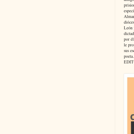
prisio
especi
Almar
dióce
León 
dicta
por é
le pro
sus es
poeta.
EDIT