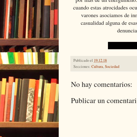
cuando estas atrocidades ocu
varones asociamos de inm
casualidad alguna de esas
denunciad
DdA
Publicado el
19.12.18
Secciones:
Cultura
,
Sociedad
No hay comentarios:
Publicar un comentar