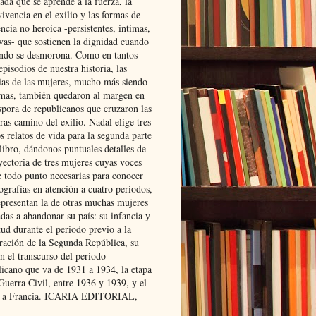
ada que se aprende a la fuerza, la
ivencia en el exilio y las formas de
encia no heroica -persistentes, intimas,
ivas- que sostienen la dignidad cuando
ndo se desmorona. Como en tantos
episodios de nuestra historia, las
rias de las mujeres, mucho más siendo
mas, también quedaron al margen en
spora de republicanos que cruzaron las
ras camino del exilio. Nadal elige tres
s relatos de vida para la segunda parte
libro, dándonos puntuales detalles de
yectoria de tres mujeres cuyas voces
e todo punto necesarias para conocer
ografías en atención a cuatro periodos,
epresentan la de otras muchas mujeres
das a abandonar su país: su infancia y
ud durante el periodo previo a la
uración de la Segunda República, su
n el transcurso del periodo
licano que va de 1931 a 1934, la etapa
Guerra Civil, entre 1936 y 1939, y el
 a Francia. ICARIA EDITORIAL,