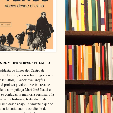
S DE MUJERES DESDE EL EXILIO
esidenta de honor del Centro de
ios e Investigación sobre migraciones
ca (CERMI), Geneviève Dreyfus-
d prologa y valora este interesante
 de la antropóloga Mari-José Nadal en
e se conjugan la memoria personal y la
retación histórica, tratando de dar luz
cismo desde abajo: la violencia que se
a en lo cotidiano, la condición de