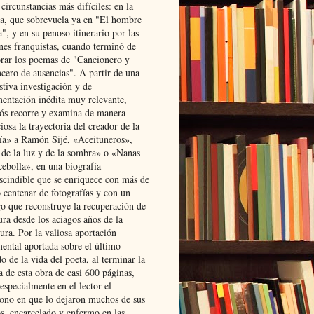
 circunstancias más difíciles: en la
ta, que sobrevuela ya en "El hombre
", y en su penoso itinerario por las
ones franquistas, cuando terminó de
rar los poemas de "Cancionero y
cero de ausencias". A partir de una
stiva investigación y de
entación inédita muy relevante,
s recorre y examina de manera
osa la trayectoria del creador de la
ía» a Ramón Sijé, «Aceituneros»,
 de la luz y de la sombra» o «Nanas
cebolla», en una biografía
scindible que se enriquece con más de
 centenar de fotografías y con un
go que reconstruye la recuperación de
ura desde los aciagos años de la
ura. Por la valiosa aportación
ental aportada sobre el último
o de la vida del poeta, al terminar la
a de esta obra de casi 600 páginas,
especialmente en el lector el
ono en que lo dejaron muchos de sus
s, encarcelado y enfermo en las