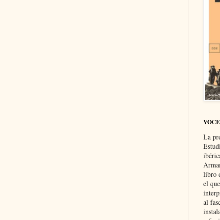
VOCE
La pr
Estud
ibéri
Arman
libro
el qu
interp
al fas
instal