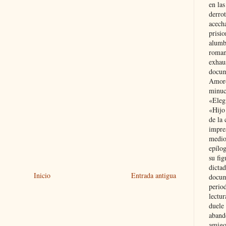
en las
derro
acecha
prisi
alumb
roman
exhau
docum
Amoró
minuci
«Eleg
«Hijo
de la 
impre
medio
epílo
su fig
dictad
Inicio
Entrada antigua
docum
period
lectur
duele 
aband
amigo