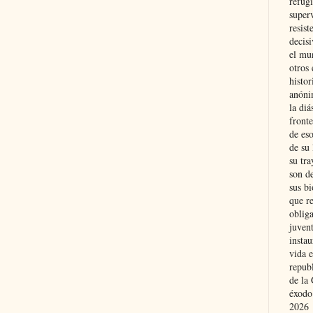
refugi
superv
resist
decis
el mu
otros 
histo
anóni
la diá
fronte
de eso
de su 
su tra
son d
sus bi
que r
obliga
juvent
insta
vida e
repub
de la 
éxodo
2026