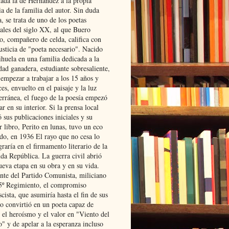
lada la de Hernández a la propia
ia de la familia del autor. Sin duda
, se trata de uno de los poetas
iales del siglo XX, al que Buero
o, compañero de celda, califica con
usticia de "poeta necesario". Nacido
ihuela en una familia dedicada a la
dad ganadera, estudiante sobresaliente,
 empezar a trabajar a los 15 años y
es, envuelto en el paisaje y la luz
erránea, el fuego de la poesía empezó
ar en su interior. Si la prensa local
 sus publicaciones iniciales y su
 libro, Perito en lunas, tuvo un eco
ado, en 1936 El rayo que no cesa lo
raría en el firmamento literario de la
da República. La guerra civil abrió
ueva etapa en su obra y en su vida.
ante del Partido Comunista, miliciano
 5º Regimiento, el compromiso
scista, que asumiría hasta el fin de sus
lo convirtió en un poeta capaz de
 el heroísmo y el valor en "Viento del
" y de apelar a la esperanza incluso