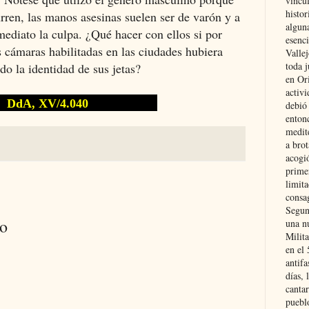
vincu
histor
rren, las manos asesinas suelen ser de varón y a
alguna
ediato la culpa. ¿Qué hacer con ellos si por
esenc
 cámaras habilitadas en las ciudades hubiera
Vallej
toda j
o la identidad de sus jetas?
en Or
activi
, XV/4.040
debió
entonc
medit
a brot
acogió
primer
limit
consag
Segun
io
una n
Milit
en el
antifa
días, 
cantar
pueblo