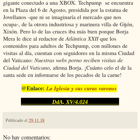
gigante conectado a una XBOX. Techpump se encuentra
en la Plaza del 6 de Agosto, presidida por la estatua de
Jovellanos -que ni se imaginaría el mercado que nos
ocupa-, de la otrora industriosa y marinera villa de Gijón,
Xixón. Pero lo de las cruces iba más bien porque Borja
Mera le dice al redactor de
Atlántica XXII
que los
contenidos para adultos de Techpump, con millones de
visitas al día, cuentan con seguidores en la misma Ciudad
del Va
icano:
Nuestras webs porno reciben visitas de
t
Ciudad del Vaticano
, afirma Borja. ¡Cuánto celo el de la
santa sede en informarse de los pecados de la carne!
@Enlace:
La Iglesia y sus curas varones
DdA, XV/4.024
Publicado el
29.11.18
No hay comentarios: