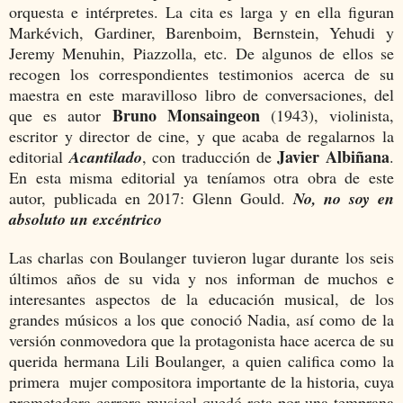
orquesta e intérpretes. La cita es larga y en ella figuran
Markévich, Gardiner, Barenboim, Bernstein, Yehudi y
Jeremy Menuhin, Piazzolla, etc. De algunos de ellos se
recogen los correspondientes testimonios acerca de su
maestra en este maravilloso libro de conversaciones, del
Bruno Monsaingeon
que es autor
(1943), violinista,
escritor y director de cine, y que acaba de regalarnos la
Javier Albiñana
editorial
Acantilado
, con traducción de
.
En esta misma editorial ya teníamos otra obra de este
autor, publicada en 2017: Glenn Gould.
No, no soy en
absoluto un excéntrico
Las charlas con Boulanger tuvieron lugar durante los seis
últimos años de su vida y nos informan de muchos e
interesantes aspectos de la educación musical, de los
grandes músicos a los que conoció Nadia, así como de la
versión conmovedora que la protagonista hace acerca de su
querida hermana Lili Boulanger, a quien califica como la
primera mujer compositora importante de la historia, cuya
prometedora carrera musical quedó rota por una temprana