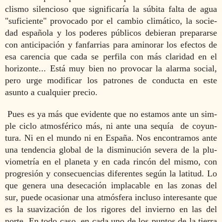
clismo silencioso que significaría la súbita falta de agua
"su­ficiente" provocado por el cambio climático, la socie­
dad española y los poderes públicos debieran prepararse
con anticipación y fanfarrias para aminorar los efectos de
esa carencia que cada se perfila con más claridad en el
hori­zonte... Está muy bien no provocar la alarma social,
pero urge modificar los patrones de conducta en este
asunto a cualquier precio.
Pues es ya más que evidente que no estamos ante un sim­
ple ciclo atmosférico más, ni ante una sequía
de coyun­
tura. Ni en el mundo ni en España. Nos encontramos ante
una tendencia global de la disminución severa de la plu­
viometría en el planeta y en cada rincón del mismo, con
progresión
y consecuencias diferentes según la latitud. Lo
que genera una desecaci
ó
n implacable en las zonas
del
sur
, puede ocasionar una atmósfera incluso interesante que
es la suavización de los rigores del invierno en las del
norte. En todo caso, en cada uno de los puntos de la tierra