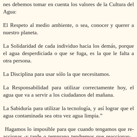
nes debemos tomar en cuenta los valores de la Cultura del
Agua:
El Respeto al medio ambiente, o sea, conocer y querer a
nuestro planeta.
La Solidaridad de cada individuo hacia los dem
á
s, porque
el agua desperdiciada o que se fuga, es la que le falta a
otra persona.
La Disciplina para usar s
ó
lo la que necesitamos.
La Responsabilidad para utilizar correctamente hoy, el
agua que va a servir a los ciudadanos del mañ
ana.
La Sabidur
í
a para utilizar la tecnolog
í
a, y as
í
lograr que el
agua contaminada sea otra vez agua limpia.”
Hagamos lo imposible para que cuando tengamos que re­
accionar -y tarde o temprano tendremos que reaccionar-,