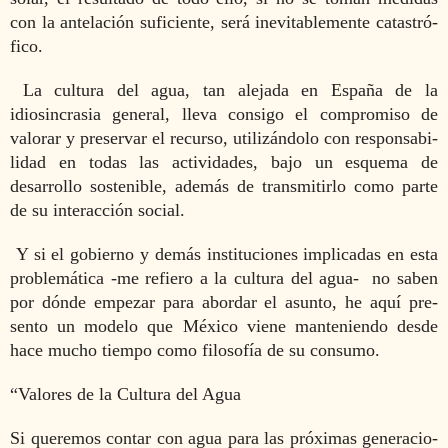
con la antelación suficiente, será inevitablemente catastró­
fico.
La
cultura
del agua, tan alejada en España de la
idiosincra­sia general, lleva consigo el compromiso de
valo­rar y preservar el recurso, utiliz
á
ndolo con responsabi­
lidad en todas las actividades, bajo un esquema de
desarrollo sostenible, adem
á
s de transmitirlo como parte
de su interacci
ón social.
Y si el gobierno y demás instituciones implicadas en esta
problemática -me refiero a la cultura del agua-
no saben
por dónde empezar para abordar el asunto, he aquí pre­
sento un modelo que México viene manteniendo desde
hace mucho tiempo como filosofía de su consumo.
“Valores de la Cultura del Agua
Si queremos contar con agua para las pr
ó
ximas generacio­