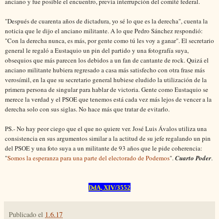
anciano y fue posible el encuentro, previa interrupción del comité federal.
"Después de cuarenta años de dictadura, yo sé lo que es la derecha", cuenta la
noticia que le dijo el anciano militante. A lo que Pedro Sánchez respondió:
"Con la derecha nunca, es más, por gente como tú les voy a ganar". El secretario
general le regaló a Eustaquio un pin del partido y una fotografía suya,
obsequios que más parecen los debidos a un fan de cantante de rock. Quizá el
anciano militante hubiera regresado a casa más satisfecho con otra frase más
verosímil, en la que su secretario general hubiese eludido la utilización de la
primera persona de singular para hablar de victoria. Gente como Eustaquio se
merece la verdad y el PSOE que tenemos está cada vez más lejos de vencer a la
derecha solo con sus siglas. No hace más que tratar de evitarlo.
PS.- No hay peor ciego que el que no quiere ver. José Luis Ávalos utiliza una
consistencia en sus argumentos similar a la actitud de su jefe regalando un pin
del PSOE y una foto suya a un militante de 93 años que le pide coherencia:
"
Somos la esperanza para una parte del electorado de Podemos
".
Cuarto Poder
.
DdA, XIV/3552
Publicado el
1.6.17