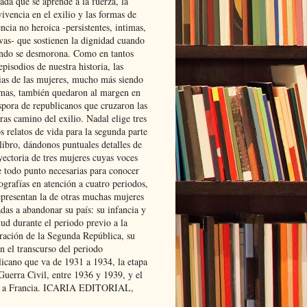
ada que se aprende a la fuerza, la
ivencia en el exilio y las formas de
encia no heroica -persistentes, intimas,
ivas- que sostienen la dignidad cuando
ndo se desmorona. Como en tantos
episodios de nuestra historia, las
rias de las mujeres, mucho más siendo
mas, también quedaron al margen en
spora de republicanos que cruzaron las
ras camino del exilio. Nadal elige tres
s relatos de vida para la segunda parte
libro, dándonos puntuales detalles de
yectoria de tres mujeres cuyas voces
e todo punto necesarias para conocer
ografías en atención a cuatro periodos,
epresentan la de otras muchas mujeres
das a abandonar su país: su infancia y
ud durante el periodo previo a la
uración de la Segunda República, su
n el transcurso del periodo
licano que va de 1931 a 1934, la etapa
Guerra Civil, entre 1936 y 1939, y el
 a Francia. ICARIA EDITORIAL,