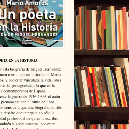
OETA EN LA HISTORIA
er esta biografía de Miguel Hernández
mera escrita por un historiador, Mario
s, y por estar vinculada la vida, obra
te del protagonista a lo que en la
ria contemporánea de España
senta la guerra de 1936-1939, el autor
 plenamente con el título de libro.
s considera que esta biografía ha sido
n desafío que interpela no sólo la
dad profesional de quien la escribe,
ambién sus sentimientos, por estar