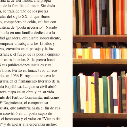
lada la de Hernández a la propia
ia de la familia del autor. Sin duda
, se trata de uno de los poetas
iales del siglo XX, al que Buero
o, compañero de celda, califica con
usticia de "poeta necesario". Nacido
ihuela en una familia dedicada a la
dad ganadera, estudiante sobresaliente,
 empezar a trabajar a los 15 años y
es, envuelto en el paisaje y la luz
erránea, el fuego de la poesía empezó
ar en su interior. Si la prensa local
 sus publicaciones iniciales y su
 libro, Perito en lunas, tuvo un eco
ado, en 1936 El rayo que no cesa lo
raría en el firmamento literario de la
da República. La guerra civil abrió
ueva etapa en su obra y en su vida.
ante del Partido Comunista, miliciano
 5º Regimiento, el compromiso
scista, que asumiría hasta el fin de sus
lo convirtió en un poeta capaz de
 el heroísmo y el valor en "Viento del
" y de apelar a la esperanza incluso