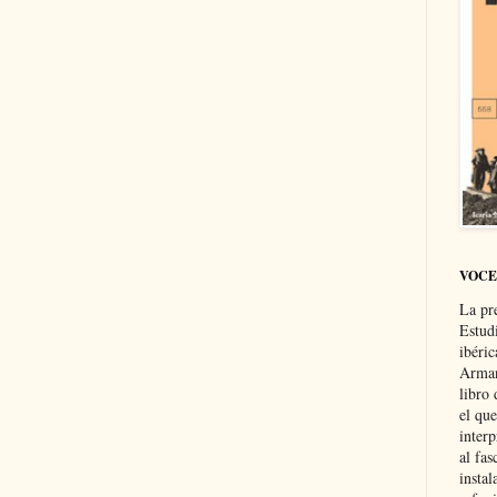
VOCE
La pr
Estud
ibéri
Arman
libro
el qu
interp
al fas
instal