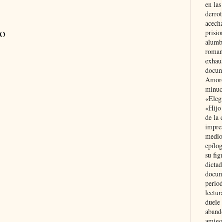
en las
derro
acecha
io
prisi
alumb
roman
exhau
docum
Amoró
minuci
«Eleg
«Hijo
de la 
impre
medio
epílo
su fig
dictad
docum
period
lectur
duele 
aband
amigo