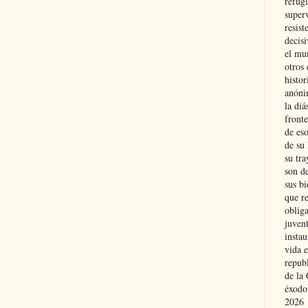
refugi
superv
resist
decis
el mu
otros 
histo
anóni
la diá
fronte
de eso
de su 
su tra
son d
sus bi
que r
obliga
juvent
insta
vida e
repub
de la 
éxodo
2026