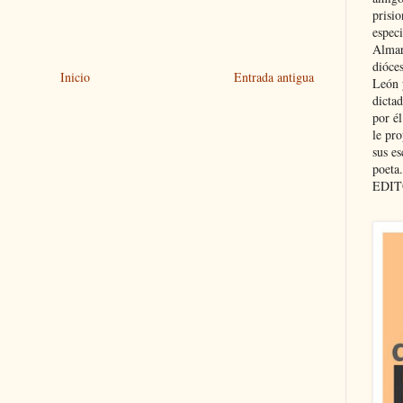
prisio
especi
Almar
dióce
Inicio
Entrada antigua
León 
dicta
por é
le pro
sus es
poeta.
EDIT