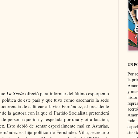
UN P
Por s
la pri
Amoró
y muer
La Sexta
 que
ofreció para informar del último esperpento
histo
 política
de este país y
que tuvo como escenario la s
ede
repre
ocurrencia de calificar a Javier Fernández, el presidente
acertó
 de la gestora con la que el Partido Socialista pretenderá
Amoró
 de persona querida y respetada por una y otra facción,
todo u
z. Esto debió de sentar especialmente mal en Asturias,
capaci
ernández es hijo político de Fernández Villa, secretario
sino t