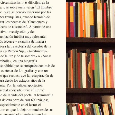
 circunstancias más difíciles: en la
ta, que sobrevuela ya en "El hombre
", y en su penoso itinerario por las
ones franquistas, cuando terminó de
rar los poemas de "Cancionero y
cero de ausencias". A partir de una
stiva investigación y de
entación inédita muy relevante,
s recorre y examina de manera
osa la trayectoria del creador de la
ía» a Ramón Sijé, «Aceituneros»,
 de la luz y de la sombra» o «Nanas
cebolla», en una biografía
scindible que se enriquece con más de
 centenar de fotografías y con un
go que reconstruye la recuperación de
ura desde los aciagos años de la
ura. Por la valiosa aportación
ental aportada sobre el último
o de la vida del poeta, al terminar la
a de esta obra de casi 600 páginas,
especialmente en el lector el
ono en que lo dejaron muchos de sus
s, encarcelado y enfermo en las