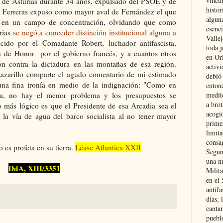
vincu
 de Asturias durante 34 años, expulsado del PSOE y de
histor
. Ferreras expuso como mayor aval de Fernández el que
alguna
os en un campo de concentración, olvidando que como
esenc
rias
se negó a conceder distinción institucional alguna a
Vallej
cido por el Comadante Robert, luchador antifascista,
toda j
 de Honor por el gobierno francés, y a cuantos otros
en Or
ron contra la dictadura en las montañas de esa región.
activi
Lazarillo comparte el agudo comentario de mi estimado
debió
una fina ironía en medio de la indignación: "Como en
entonc
a, no hay el menor problema y los presupuestos se
medit
a brot
 más lógico es que el Presidente de esa Arcadia sea el
acogió
 la vía de agua del barco socialista al no tener mayor
primer
limit
consag
es profeta en su tierra.
Léase Atlantica XXII
Segun
una n
DdA, XIII/3351
Milit
en el
antifa
días, 
cantar
pueblo