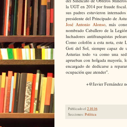
del Sindicato de Obreros Mineros
la UGT en 2014 por fraude fiscal
sus padres estuvieron internad
presidente del Principado de Astu
José Antonio Alonso
, más cono
nombrado Caballero de la Legión
luchadores antifranquistas pelea
Como colofón a esta nota, este 
Goti del Sol, siempre capaz de 
Asturias todo va como una sed
aprueban con holgada mayoría, lo
encargado de dedicarse a reparar
ocupación que atender".
+@Javier Fernández no 
Publicado el
2.10.16
Secciones:
Política