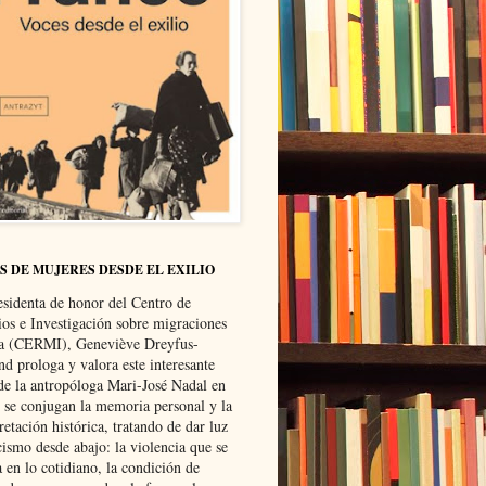
S DE MUJERES DESDE EL EXILIO
esidenta de honor del Centro de
ios e Investigación sobre migraciones
ca (CERMI), Geneviève Dreyfus-
d prologa y valora este interesante
 de la antropóloga Mari-José Nadal en
e se conjugan la memoria personal y la
retación histórica, tratando de dar luz
cismo desde abajo: la violencia que se
a en lo cotidiano, la condición de