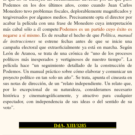
Podemos en los dos últimos años, como cuando Juan Carlos
Monedero tuvo problemas fiscales, deplorablemente magnificados y
tergiversados por algunos medios. Precisamente opta el director por
acabar la película con una frase de Monedero cuya interpretación
más cabal sólo a él compete:
Podemos es un partido cuyo éxito es
negarse a sí mismo
. Es de resaltar el hecho de que
Política, manual
de instrucciones
se estrene fechas antes de que se inicie una
campaña electoral que extraoficialmente ya está en marcha. Según
León de Aranoa, se trata de una
crónica de “uno de los procesos
políticos más inesperados y vertiginosos de nuestro tiempo”. La
película hace “un seguimiento detallado de la construcción de
Podemos. Un manual práctico sobre cómo elaborar y comunicar un
proyecto político en tan solo un año”. Se trata, apunta el cineasta en
sus notas de dirección, de un “relato independiente.
Un relato que,
por lo excepcional de su naturaleza, consideramos necesario
histórica y cinematográficamente, y atractivo para cualquier
espectador, con independencia de sus ideas o del sentido de su
voto”.
DdA, XIII/3285