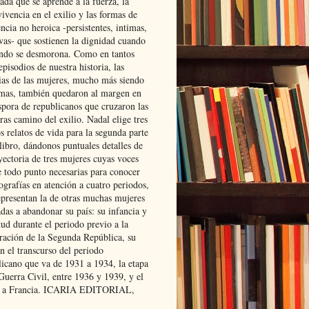
ada que se aprende a la fuerza, la
ivencia en el exilio y las formas de
encia no heroica -persistentes, intimas,
ivas- que sostienen la dignidad cuando
ndo se desmorona. Como en tantos
episodios de nuestra historia, las
rias de las mujeres, mucho más siendo
mas, también quedaron al margen en
spora de republicanos que cruzaron las
ras camino del exilio. Nadal elige tres
s relatos de vida para la segunda parte
libro, dándonos puntuales detalles de
yectoria de tres mujeres cuyas voces
e todo punto necesarias para conocer
ografías en atención a cuatro periodos,
epresentan la de otras muchas mujeres
das a abandonar su país: su infancia y
ud durante el periodo previo a la
uración de la Segunda República, su
n el transcurso del periodo
licano que va de 1931 a 1934, la etapa
Guerra Civil, entre 1936 y 1939, y el
 a Francia. ICARIA EDITORIAL,