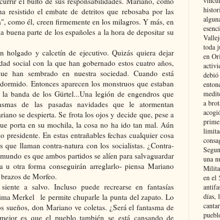
vincu
currir el bulto de sus responsabilidades. Mariano, como
histor
ha resistido el embate de detritos que rebosaba por las
alguna
a", como él, creen firmemente en los milagros. Y más, en
esenc
a buena parte de los españoles a la hora de depositar su
Vallej
toda j
n holgado y calcetín de ejecutivo. Quizás quiera dejar
en Or
lidad social con la que han gobernado estos cuatro años,
activi
s que han sembrado en nuestra sociedad. Cuando está
debió
dormido. Entonces aparecen los monstruos que estaban
entonc
, la banda de los Gürtel...Una legión de engendros que
medit
a brot
tasmas de las pasadas navidades que le atormentan
acogió
riano se despierta. Se frota los ojos y decide que, pese a
primer
que porta en su mochila, la cosa no ha ido tan mal. Aún
limit
do presidente. En estas entrañables fechas cualquier cosa
consag
s que llaman contra-natura con los socialistas. ¿Contra-
Segun
l mundo es que ambos partidos se alíen para salvaguardar
una n
na u otra forma conseguirán arreglarlo- piensa Mariano
Milit
s brazos de Morfeo.
en el
iente a salvo. Incluso puede recrearse en fantasías
antifa
días, 
ima Merkel le permite chuparle la punta del zapato. Lo
cantar
os sueños, don Mariano ve coletas. ¿Será el fantasma de
pueblo
mejor es que el pueblo también se está cansando de