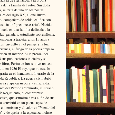
lada la de Hernández a la propia
ia de la familia del autor. Sin duda
, se trata de uno de los poetas
iales del siglo XX, al que Buero
o, compañero de celda, califica con
usticia de "poeta necesario". Nacido
ihuela en una familia dedicada a la
dad ganadera, estudiante sobresaliente,
 empezar a trabajar a los 15 años y
es, envuelto en el paisaje y la luz
erránea, el fuego de la poesía empezó
ar en su interior. Si la prensa local
 sus publicaciones iniciales y su
 libro, Perito en lunas, tuvo un eco
ado, en 1936 El rayo que no cesa lo
raría en el firmamento literario de la
da República. La guerra civil abrió
ueva etapa en su obra y en su vida.
ante del Partido Comunista, miliciano
 5º Regimiento, el compromiso
scista, que asumiría hasta el fin de sus
lo convirtió en un poeta capaz de
 el heroísmo y el valor en "Viento del
" y de apelar a la esperanza incluso