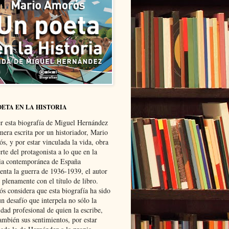
OETA EN LA HISTORIA
er esta biografía de Miguel Hernández
mera escrita por un historiador, Mario
s, y por estar vinculada la vida, obra
te del protagonista a lo que en la
ria contemporánea de España
senta la guerra de 1936-1939, el autor
 plenamente con el título de libro.
s considera que esta biografía ha sido
n desafío que interpela no sólo la
dad profesional de quien la escribe,
ambién sus sentimientos, por estar