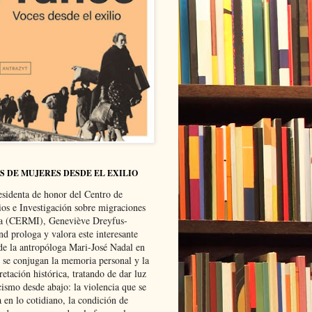
S DE MUJERES DESDE EL EXILIO
esidenta de honor del Centro de
ios e Investigación sobre migraciones
ca (CERMI), Geneviève Dreyfus-
d prologa y valora este interesante
 de la antropóloga Mari-José Nadal en
e se conjugan la memoria personal y la
retación histórica, tratando de dar luz
cismo desde abajo: la violencia que se
a en lo cotidiano, la condición de