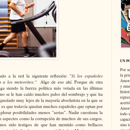
UN P
Por s
la pri
do a la red la siguiente reflexión: "
Si los españoles
Amoró
 a los meteoritos."
Algo de eso ahí. Porque de otra
y muer
ga siendo la fuerza política más votada en las últimas
histo
ano se le han caído muchos palos del sombrajo y que ha
repre
a quedado muy lejos de la mayoría absolutista en la que se
acertó
to es que todavía quedan muchos españoles que optan por
Amoró
plorar posibilidades menos "serias". Nadie cuestiona la
todo u
en aspectos como la corrupción de muchos de sus cargos.
capaci
mos sido testigos de que han mentido como bellacos
sino t