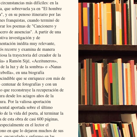
 circunstancias más difíciles: en la
ta, que sobrevuela ya en "El hombre
", y en su penoso itinerario por las
ones franquistas, cuando terminó de
rar los poemas de "Cancionero y
cero de ausencias". A partir de una
stiva investigación y de
entación inédita muy relevante,
s recorre y examina de manera
osa la trayectoria del creador de la
ía» a Ramón Sijé, «Aceituneros»,
 de la luz y de la sombra» o «Nanas
cebolla», en una biografía
scindible que se enriquece con más de
 centenar de fotografías y con un
go que reconstruye la recuperación de
ura desde los aciagos años de la
ura. Por la valiosa aportación
ental aportada sobre el último
o de la vida del poeta, al terminar la
a de esta obra de casi 600 páginas,
especialmente en el lector el
ono en que lo dejaron muchos de sus
s, encarcelado y enfermo en las