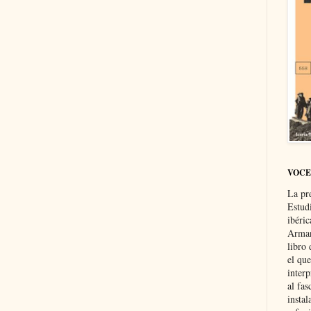
VOCE
La pr
Estud
ibéri
Arman
libro
el qu
interp
al fas
instal