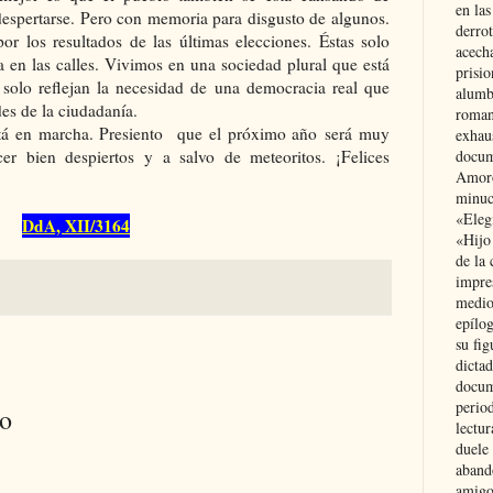
en las
despertarse. Pero con memoria para disgusto de algunos.
derro
or los resultados de las últimas elecciones. Éstas solo
acecha
 en las calles. Vivimos en una sociedad plural que está
prisi
 solo reflejan la necesidad de una democracia real que
alumb
des de la ciudadanía.
roman
stá en marcha. Presiento que el próximo año será muy
exhau
r bien despiertos y a salvo de meteoritos. ¡Felices
docum
Amoró
minuci
«Eleg
DdA, XII/3164
«Hijo
de la 
impre
medio
epílo
su fig
dictad
docum
period
io
lectur
duele 
aband
amigo