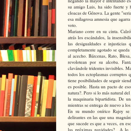
negando la mayor e intentando es
su amigo Luis, ha sido fuerte y 
cloacas de Génova. La gente "seri
esa milagrosa amnesia que agarra 
voto.
Mariano corre en su cinta. Calzó
atrás los escándalos, la insensibi
las desigualdades e injusticia
completamente agotado se queda 
al acecho. Bárcenas, Rato, Blesa
revolotean por su alcoba. Fan
clavándole tridentes invisibles. Ma
todos los ectoplasmas corruptos 
tiene posibilidades de seguir sien
es posible. Hasta un pacto de eso
natura?. Pero si lo más natural de
la maquinaria bipartidista. De u
mientras se entrega de nuevo a lo
En su mundo onírico Rajoy se s
delirantes en las que una magnán
que sucede es que a veces, en es
las próximas navidades? A lo 