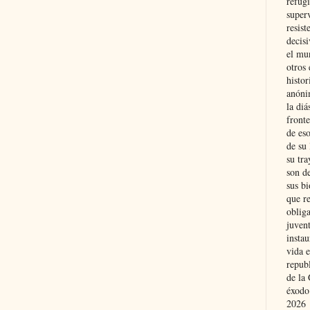
refugi
superv
resist
decis
el mu
otros 
histo
anóni
la diá
fronte
de eso
de su 
su tra
son d
sus bi
que r
obliga
juvent
insta
vida e
repub
de la 
éxodo
2026