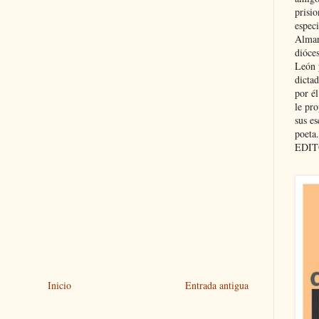
prisio
especi
Almar
dióce
León 
dicta
por é
le pro
sus es
poeta.
EDIT
Inicio
Entrada antigua