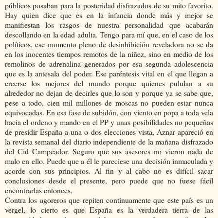
públicos posaban para la posteridad disfrazados de su mito favorito.
Hay quien dice que es en la infancia donde más y mejor se
manifiestan los rasgos de nuestra personalidad que acabarán
descollando en la edad adulta. Tengo para mí que, en el caso de los
políticos, ese momento pleno de desinhibición reveladora no se da
en los inocentes tiempos remotos de la niñez, sino en medio de los
remolinos de adrenalina generados por esa segunda adolescencia
que es la antesala del poder. Ese paréntesis vital en el que llegan a
creerse los mejores del mundo porque quienes pululan a su
alrededor no dejan de decirles que lo son y porque ya se sabe que,
pese a todo, cien mil millones de moscas no pueden estar nunca
equivocadas. En esa fase de subidón, con viento en popa a toda vela
hacia el ordeno y mando en el PP y unas posibilidades no pequeñas
de presidir España a una o dos elecciones vista, Aznar apareció en
la revista semanal del diario independiente de la mañana disfrazado
del Cid Campeador. Seguro que sus asesores no vieron nada de
malo en ello. Puede que a él le pareciese una decisión inmaculada y
acorde con sus principios. Al fin y al cabo no es difícil sacar
conclusiones desde el presente, pero puede que no fuese fácil
encontrarlas entonces.
Contra los agoreros que repiten continuamente que este país es un
vergel, lo cierto es que España es la verdadera tierra de las