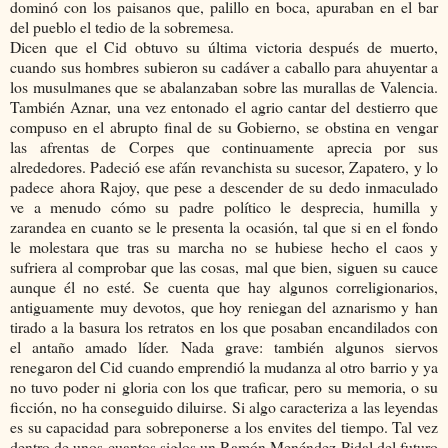
dominó con los paisanos que, palillo en boca, apuraban en el bar
del pueblo el tedio de la sobremesa.
Dicen que el Cid obtuvo su última victoria después de muerto,
cuando sus hombres subieron su cadáver a caballo para ahuyentar a
los musulmanes que se abalanzaban sobre las murallas de Valencia.
También Aznar, una vez entonado el agrio cantar del destierro que
compuso en el abrupto final de su Gobierno, se obstina en vengar
las afrentas de Corpes que continuamente aprecia por sus
alrededores. Padeció ese afán revanchista su sucesor, Zapatero, y lo
padece ahora Rajoy, que pese a descender de su dedo inmaculado
ve a menudo cómo su padre político le desprecia, humilla y
zarandea en cuanto se le presenta la ocasión, tal que si en el fondo
le molestara que tras su marcha no se hubiese hecho el caos y
sufriera al comprobar que las cosas, mal que bien, siguen su cauce
aunque él no esté. Se cuenta que hay algunos correligionarios,
antiguamente muy devotos, que hoy reniegan del aznarismo y han
tirado a la basura los retratos en los que posaban encandilados con
el antaño amado líder. Nada grave: también algunos siervos
renegaron del Cid cuando emprendió la mudanza al otro barrio y ya
no tuvo poder ni gloria con los que traficar, pero su memoria, o su
ficción, no ha conseguido diluirse. Si algo caracteriza a las leyendas
es su capacidad para sobreponerse a los envites del tiempo. Tal vez
dentro de unos cuantos siglos un Ramón Menéndez Pidal del futuro