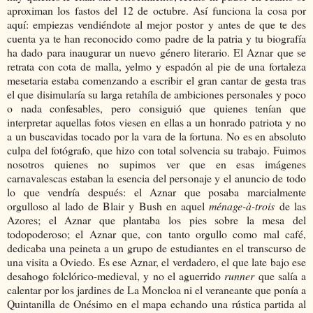
aproximan los fastos del 12 de octubre. Así funciona la cosa por
aquí: empiezas vendiéndote al mejor postor y antes de que te des
cuenta ya te han reconocido como padre de la patria y tu biografía
ha dado para inaugurar un nuevo género literario. El Aznar que se
retrata con cota de malla, yelmo y espadón al pie de una fortaleza
mesetaria estaba comenzando a escribir el gran cantar de gesta tras
el que disimularía su larga retahíla de ambiciones personales y poco
o nada confesables, pero consiguió que quienes tenían que
interpretar aquellas fotos viesen en ellas a un honrado patriota y no
a un buscavidas tocado por la vara de la fortuna. No es en absoluto
culpa del fotógrafo, que hizo con total solvencia su trabajo. Fuimos
nosotros quienes no supimos ver que en esas imágenes
carnavalescas estaban la esencia del personaje y el anuncio de todo
lo que vendría después: el Aznar que posaba marcialmente
orgulloso al lado de Blair y Bush en aquel
ménage-à-trois
de las
Azores; el Aznar que plantaba los pies sobre la mesa del
todopoderoso; el Aznar que, con tanto orgullo como mal café,
dedicaba una peineta a un grupo de estudiantes en el transcurso de
una visita a Oviedo. Es ese Aznar, el verdadero, el que late bajo ese
desahogo folclórico-medieval, y no el aguerrido
runner
que salía a
calentar por los jardines de La Moncloa ni el veraneante que ponía a
Quintanilla de Onésimo en el mapa echando una rústica partida al