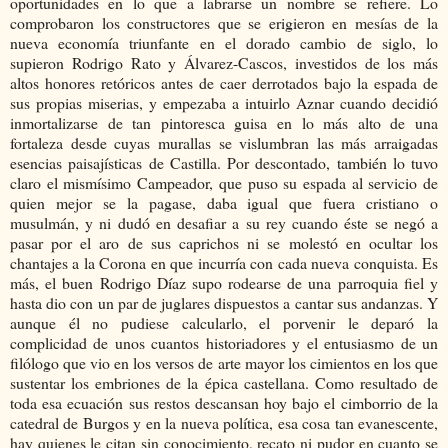
oportunidades en lo que a labrarse un nombre se refiere. Lo
comprobaron los constructores que se erigieron en mesías de la
nueva economía triunfante en el dorado cambio de siglo, lo
supieron Rodrigo Rato y Álvarez-Cascos, investidos de los más
altos honores retóricos antes de caer derrotados bajo la espada de
sus propias miserias, y empezaba a intuirlo Aznar cuando decidió
inmortalizarse de tan pintoresca guisa en lo más alto de una
fortaleza desde cuyas murallas se vislumbran las más arraigadas
esencias paisajísticas de Castilla. Por descontado, también lo tuvo
claro el mismísimo Campeador, que puso su espada al servicio de
quien mejor se la pagase, daba igual que fuera cristiano o
musulmán, y ni dudó en desafiar a su rey cuando éste se negó a
pasar por el aro de sus caprichos ni se molestó en ocultar los
chantajes a la Corona en que incurría con cada nueva conquista. Es
más, el buen Rodrigo Díaz supo rodearse de una parroquia fiel y
hasta dio con un par de juglares dispuestos a cantar sus andanzas. Y
aunque él no pudiese calcularlo, el porvenir le deparó la
complicidad de unos cuantos historiadores y el entusiasmo de un
filólogo que vio en los versos de arte mayor los cimientos en los que
sustentar los embriones de la épica castellana. Como resultado de
toda esa ecuación sus restos descansan hoy bajo el cimborrio de la
catedral de Burgos y en la nueva política, esa cosa tan evanescente,
hay quienes le citan sin conocimiento, recato ni pudor en cuanto se