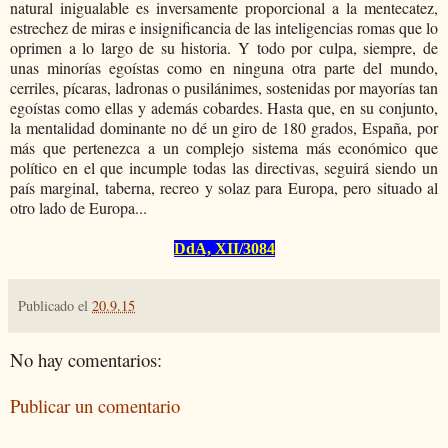
natural inigualable es inversamente proporcional a la mentecatez,
estrechez de miras e insignificancia de las inteli­gencias romas que lo
oprimen a lo largo de su historia. Y todo por culpa, siempre, de
unas minorías egoístas como en ninguna otra parte del mundo,
cerriles, pí
caras, ladronas o pusil
ánimes, sostenidas por mayorías tan
egoístas como ellas y además co­bardes. Hasta que, en su conjunto,
la mentalidad dominante
no d
é
un giro de 180 grados, Espa
ña, por
más que pertenezca a un complejo sistema más econó
mico que
pol
ítico en el que in­cumple todas las directivas, seguirá siendo un
país marginal, taberna, recreo y solaz para Europa, pero situado al
otro lado de Europa...
DdA, XII/3084
Publicado el
20.9.15
No hay comentarios:
Publicar un comentario