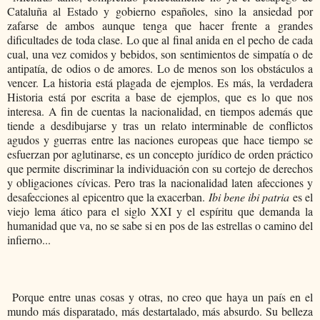
Cataluña al Estado y gobierno españoles, sino la ansiedad por
zafarse de ambos aunque tenga que hacer frente a grandes
dificultades de toda clase. Lo que al final anida en el pecho de cada
cual, una vez comidos y bebidos, son sentimientos de simpatía o de
antipatía, de odios o de amores. Lo de menos son los obstáculos a
vencer. La historia está plagada de ejemplos. Es más, la verdadera
Historia está por escrita a base de ejem­plos, que es lo que nos
interesa. A fin de cuentas la nacionali­dad, en tiempos además que
tiende a desdibujarse y tras un re­lato interminable de conflictos
agudos y guerras entre las na­ciones europeas que hace tiempo se
esfuerzan por aglutinarse, es un concepto jurídico de orden práctico
que permite discri­minar la individuación con su cortejo de derechos
y obligacio­nes cívicas. Pero tras la nacionalidad laten afecciones y
des­afecciones al epicentro que la exacerban.
Ibi bene ibi patria
es el
viejo lema ático para el siglo XXI y el espíritu que demanda la
humanidad que va, no se sabe si en pos de las estrellas o ca­mino del
infierno...
Porque entre unas cosas y otras, no creo que haya un país en el
mundo má
s disparatado, m
ás destartalado, más absurdo. Su belleza