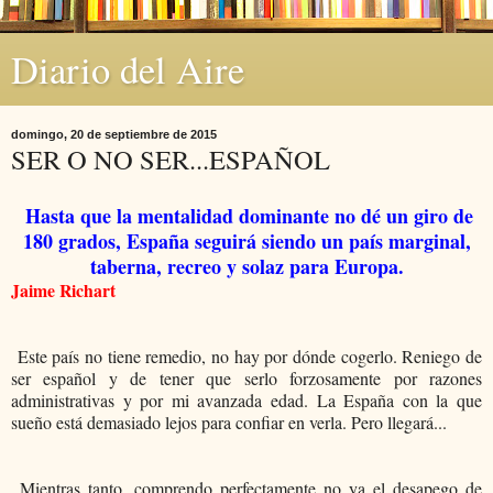
Diario del Aire
domingo, 20 de septiembre de 2015
SER O NO SER...ESPAÑOL
Hasta que la mentalidad dominante
no d
é
un giro de
180 grados, Espa
ña
seguirá siendo un país marginal,
taberna, recreo y solaz para Europa.
Jaime Richart
Este pa
ís no tiene remedio, no hay por dónde cogerlo. Reniego de
ser español y de tener que serlo forzosamente por razones
administrativas y por mi avanzada edad. La España con la que
sueño está demasiado lejos para confiar en verla. Pero lle­gará...
Mientras tanto, comprendo perfectamente no ya el desapego de