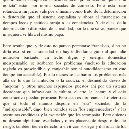
noticia" están por norma sacadas de contexto. Pero esta frase
rotunda, a mi juicio vale por sí misma como fruto de la deformación
y distorsión que el sistema capitalista y ahora el financiero en
tiempos locos y caóticos arroja a las conciencias. Y de ellas, de la
deformación o distorsión de la realidad, por lo que se ve, parece que
ni siquiera se libra el mismo papa.
Pero resulta que -y de esto no parece percatarse Francisco, si no no
diría eso- si en la sociedad no hay individuo alguno al que falte
nutrición bastante, un techo digno y energía doméstica
indispensable, se acabaron los problemas (incluso la educación
reglada es prescindible y canjeable por el autodidactismo en este
tiempo tan accesible). Por lo menos se acabaron los problemas más
allá de lo que la ambición o la codicia, el desmedido deseo de
"mejorar" y otros muchos espejuelos puestos ahí por un sistema
decadente que infravalora la cultura, el arte, la lectura y el ocio
constructivo puedan provocar. Pero esto es otro cantar. Lo cierto es
que si todo el mundo dispone en "esa" sociedad de lo
"indispensable", digo, bien venidos sean "los emprendedores" y las
aventuras crediticias y la excitación que les acompaña. Pero quienes
no desean alpinismo, escaladas y otros placeres de riesgo o de alto
riesgo, también tienen derecho a vivir con sosiego y disfrutar de los