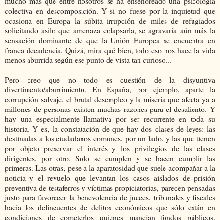
mucho más que entre nosotros se ha enseñoreado una psicología
colectiva en descomposición. Y si no fuese por la inquietud que
ocasiona en Europa la súbita irrupción de miles de refugiados
solicitando asilo que amenaza colapsarla, se agravaría aún más la
sensación dominante de que la Unión Europea se encuentra en
franca decadencia. Quizá, mira qué bien, todo eso nos hace la vida
menos aburrida según ese punto de vista tan curioso...
Pero creo que no todo es cuestión de la disyuntiva
divertimento/aburrimiento. En España, por ejemplo, aparte la
corrupción salvaje, el brutal desempleo y la miseria que afecta ya a
millones de personas existen muchas razones para el desaliento. Y
hay una especialmente llamativa por ser recurrente en toda su
historia. Y es, la constatación de que hay dos clases de leyes: las
destinadas a los ciudadanos comunes, por un lado, y las que tienen
por objeto preservar el interés y los privilegios de las clases
dirigentes, por otro. Sólo se cumplen y se hacen cumplir las
primeras. Las otras, pese a la aparatosidad que suele acompañar a la
noticia y el revuelo que levantan los casos aislados de prisión
preventiva de testaferros y víctimas propiciatorias, parecen pensadas
justo para favorecer la benevolencia de jueces, tribunales y fiscales
hacia los delincuentes de delitos económicos que sólo están en
condiciones de cometerlos quienes manejan fondos públicos.