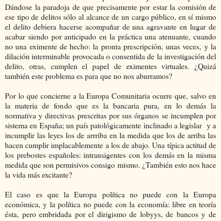
Dándose la paradoja de que precisamente por estar la comisión de
ese tipo de delitos sólo al alcance de un cargo público, en sí mismo
el delito debiera hacerse acompañar de una agravante en lugar de
acabar siendo por anticipado en la práctica una atenuante, cuando
no una eximente de hecho: la pronta prescripción, unas veces, y la
dilación interminable provocada o consentida de la investigación del
delito, otras, cumplen el papel de eximentes virtuales. ¿Quizá
también este problema es para que no nos aburramos?
Por lo que concierne a la Europa Comunitaria ocurre que, salvo en
la materia de fondo que es la bancaria pura, en lo demás la
normativa y directivas prescritas por sus órganos se incumplen por
sistema en España; un país patológicamente inclinado a legislar y a
incumplir las leyes los de arrriba en la medida que los de arriba las
hacen cumplir implacablemente a los de abajo. Una típica actitud de
los prebostes españoles: intransigentes con los demás en la misma
medida que son permisivos consigo mismo. ¿También esto nos hace
la vida más excitante?
El caso es que la Europa política no puede con la Europa
económica, y la política no puede con la economía: libre en teoría
ésta, pero embridada por el dirigismo de lobyys, de bancos y de