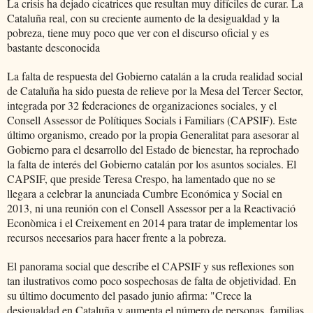
La crisis ha dejado cicatrices que resultan muy difíciles de curar. La
Cataluña real, con su creciente aumento de la desigualdad y la
pobreza, tiene muy poco que ver con el discurso oficial y es
bastante desconocida
La falta de respuesta del Gobierno catalán a la cruda realidad social
de Cataluña ha sido puesta de relieve por la Mesa del Tercer Sector,
integrada por 32 federaciones de organizaciones sociales, y el
Consell Assessor de Polítiques Socials i Familiars (CAPSIF). Este
último organismo, creado por la propia Generalitat para asesorar al
Gobierno para el desarrollo del Estado de bienestar, ha reprochado
la falta de interés del Gobierno catalán por los asuntos sociales. El
CAPSIF, que preside Teresa Crespo, ha lamentado que no se
llegara a celebrar la anunciada Cumbre Económica y Social en
2013, ni una reunión con el Consell Assessor per a la Reactivació
Econòmica i el Creixement en 2014 para tratar de implementar los
recursos necesarios para hacer frente a la pobreza.
El panorama social que describe el CAPSIF y sus reflexiones son
tan ilustrativos como poco sospechosas de falta de objetividad. En
su último documento del pasado junio afirma: "Crece la
desigualdad en Cataluña y aumenta el número de personas, familias