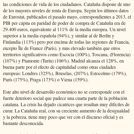
las condiciones de vida de los ciudadanos. Cataluña dispone de uno
de los mayores niveles de renta de Europa. Según los últimos datos
de Eurostat, publicados el pasado mayo, correspondientes a 2013, el
PIB per cápita en paridad de poder de compra de Cataluña era de
29.400 euros, equivalente al 111% de la media europea. Un nivel
superior a la media española (94%), y similar al de Berlín y
Finlandia (113%) pero por encima de todas las regiones de Francia,
excepto Île de France (París), y más elevado también que otros
territorios significativos como Escocia (100%), Toscana, (Florencia)
(107%) y Piamonte (Turín) (106%). Madrid alcanza el 128%, en
buena parte por el efecto de capitalidad como otras ciudades
europeas: Londres (325%), Bruselas, (207%), Estocolmo (179%),
París (175%), Praga (173%) o Viena (159%).
Este alto nivel de desarrollo económico no se corresponde con el
fuerte deterioro social que padece una cuarta parte de la población
catalana. La crisis ha dejado cicatrices que resultan muy difíciles de
curar. La Cataluña real, con su creciente aumento de la desigualdad
y la pobreza, tiene muy poco que ver con el discurso oficial y es
bastante desconocida.