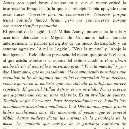
Astray con aquel breve discurso en el que el rector criticó la
insurrección franquista (a la que en principio había apoyado) con
estas frases:
Venceréis pero no convenceréis. Venceréis porque
tenéis sobrada fuerza bruta, pero no convenceréis porque
convencer significa persuadir
.
El general de la legión José Millán Astray, presente en la sala y
acérrimo detractor de Miguel de Unamuno, había tomado
anteriormente la palabra para gritar de un modo destemplado y en
extremo agresivo: "A mí la Legión", "Viva la muerte" y "Abajo la
inteligencia". Todo ello en presencia del rector, que presidía el acto,
al que asistía asimismo la esposa del extinto caudillo:
Pero ahora
acabo de oír el necrófilo e insensato grito "¡Viva la muerte!" y yo
-
dijo Unamuno-
, que he pasado mi vida componiendo paradojas que
excitaban la ira de algunos que no las comprendían he de deciros,
como experto en la materia, que esta ridícula paradoja me parece
repelente. El general Millán Astray es un inválido. No es preciso
que digamos esto con un tono más bajo. Es un inválido de guerra.
También lo fue Cervantes. Pero desgraciadamente en España hay
actualmente demasiados mutilados. Y, si Dios no nos ayuda, pronto
habrá muchísimos más. Me atormenta el pensar que el general
Millán Astray pudiera dictar las normas de la psicología de la
masa. Un mutilado que carezca de la grandeza espiritual de