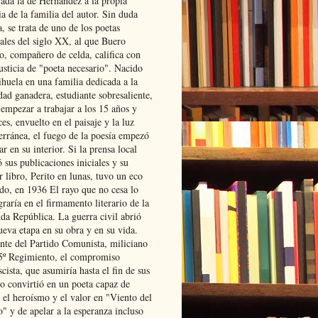
lada la de Hernández a la propia
ia de la familia del autor. Sin duda
, se trata de uno de los poetas
iales del siglo XX, al que Buero
o, compañero de celda, califica con
usticia de "poeta necesario". Nacido
ihuela en una familia dedicada a la
dad ganadera, estudiante sobresaliente,
 empezar a trabajar a los 15 años y
es, envuelto en el paisaje y la luz
erránea, el fuego de la poesía empezó
ar en su interior. Si la prensa local
 sus publicaciones iniciales y su
 libro, Perito en lunas, tuvo un eco
ado, en 1936 El rayo que no cesa lo
raría en el firmamento literario de la
da República. La guerra civil abrió
ueva etapa en su obra y en su vida.
ante del Partido Comunista, miliciano
 5º Regimiento, el compromiso
scista, que asumiría hasta el fin de sus
lo convirtió en un poeta capaz de
 el heroísmo y el valor en "Viento del
" y de apelar a la esperanza incluso