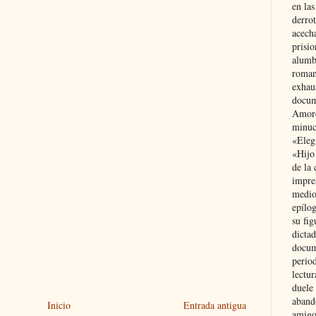
en las
derro
acecha
prisi
alumb
roman
exhau
docum
Amoró
minuci
«Eleg
«Hijo
de la 
impre
medio
epílo
su fig
dictad
docum
period
lectur
duele 
aband
Inicio
Entrada antigua
amigo