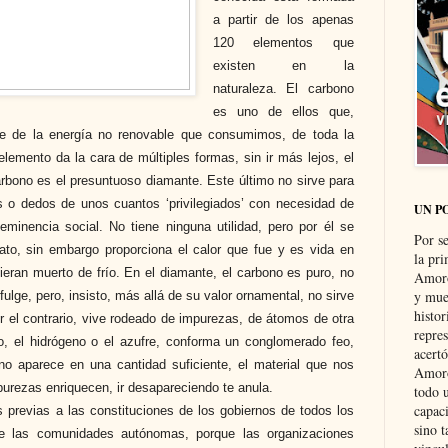
a partir de los apenas
120 elementos que
existen en la
naturaleza. El carbono
es uno de ellos que,
e de la energía no renovable que consumimos, de toda la
elemento da la cara de múltiples formas, sin ir más lejos, el
bono es el presuntuoso diamante. Este último no sirve para
s o dedos de unos cuantos ‘privilegiados’ con necesidad de
UN P
eminencia social. No tiene ninguna utilidad, pero por él se
Por s
o, sin embargo proporciona el calor que fue y es vida en
la pri
ran muerto de frío. En el diamante, el carbono es puro, no
Amoró
y muer
ulge, pero, insisto, más allá de su valor ornamental, no sirve
histo
r el contrario, vive rodeado de impurezas, de átomos de otra
repre
o, el hidrógeno o el azufre, conforma un conglomerado feo,
acertó
 no aparece en una cantidad suficiente, el material que nos
Amoró
urezas enriquecen, ir desapareciendo te anula.
todo u
capaci
 previas a las constituciones de los gobiernos de todos los
sino t
e las comunidades autónomas, porque las organizaciones