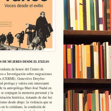
S DE MUJERES DESDE EL EXILIO
esidenta de honor del Centro de
ios e Investigación sobre migraciones
ca (CERMI), Geneviève Dreyfus-
d prologa y valora este interesante
 de la antropóloga Mari-José Nadal en
e se conjugan la memoria personal y la
retación histórica, tratando de dar luz
cismo desde abajo: la violencia que se
a en lo cotidiano, la condición de