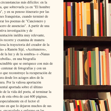
 circunstancias más difíciles: en la
ta, que sobrevuela ya en "El hombre
", y en su penoso itinerario por las
ones franquistas, cuando terminó de
rar los poemas de "Cancionero y
cero de ausencias". A partir de una
stiva investigación y de
entación inédita muy relevante,
s recorre y examina de manera
osa la trayectoria del creador de la
ía» a Ramón Sijé, «Aceituneros»,
 de la luz y de la sombra» o «Nanas
cebolla», en una biografía
scindible que se enriquece con más de
 centenar de fotografías y con un
go que reconstruye la recuperación de
ura desde los aciagos años de la
ura. Por la valiosa aportación
ental aportada sobre el último
o de la vida del poeta, al terminar la
a de esta obra de casi 600 páginas,
especialmente en el lector el
ono en que lo dejaron muchos de sus
s, encarcelado y enfermo en las