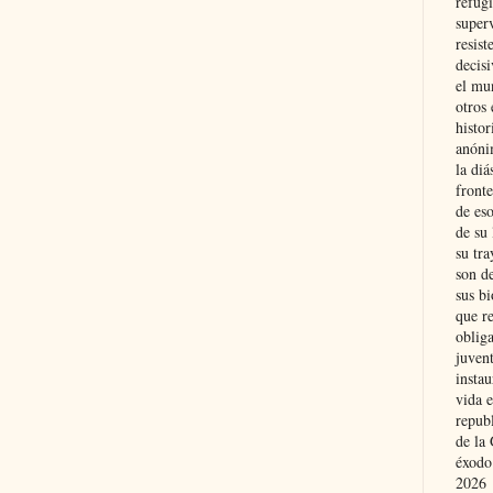
refugi
superv
resist
decis
el mu
otros 
histo
anóni
la diá
fronte
de eso
de su 
su tra
son d
sus bi
que r
obliga
juvent
insta
vida e
repub
de la 
éxodo
2026