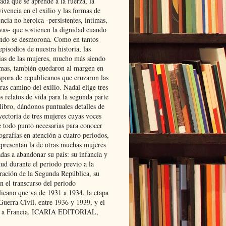
ada que se aprende a la fuerza, la
ivencia en el exilio y las formas de
encia no heroica -persistentes, intimas,
ivas- que sostienen la dignidad cuando
ndo se desmorona. Como en tantos
episodios de nuestra historia, las
rias de las mujeres, mucho más siendo
mas, también quedaron al margen en
spora de republicanos que cruzaron las
ras camino del exilio. Nadal elige tres
s relatos de vida para la segunda parte
libro, dándonos puntuales detalles de
yectoria de tres mujeres cuyas voces
e todo punto necesarias para conocer
ografías en atención a cuatro periodos,
epresentan la de otras muchas mujeres
das a abandonar su país: su infancia y
ud durante el periodo previo a la
uración de la Segunda República, su
n el transcurso del periodo
licano que va de 1931 a 1934, la etapa
Guerra Civil, entre 1936 y 1939, y el
 a Francia. ICARIA EDITORIAL,