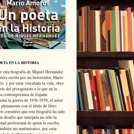
OETA EN LA HISTORIA
er esta biografía de Miguel Hernández
mera escrita por un historiador, Mario
s, y por estar vinculada la vida, obra
te del protagonista a lo que en la
ria contemporánea de España
senta la guerra de 1936-1939, el autor
 plenamente con el título de libro.
s considera que esta biografía ha sido
n desafío que interpela no sólo la
dad profesional de quien la escribe,
ambién sus sentimientos, por estar