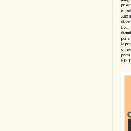
prisio
especi
Almar
dióce
León 
dicta
por é
le pro
sus es
poeta.
EDIT