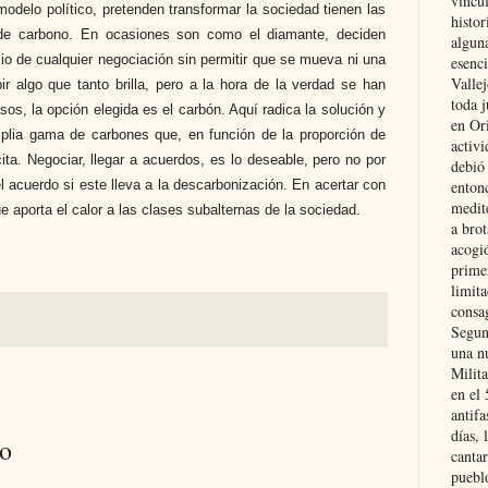
vincu
modelo político, pretenden transformar la sociedad tienen las
histor
e carbono. En ocasiones son como el diamante, deciden
alguna
picio de cualquier negociación sin permitir que se mueva ni una
esenc
Vallej
r algo que tanto brilla, pero a la hora de la verdad se han
toda j
os, la opción elegida es el carbón. Aquí radica la solución y
en Or
mplia gama de carbones que, en función de la proporción de
activi
ita. Negociar, llegar a acuerdos, es lo deseable, pero no por
debió
l acuerdo si este lleva a la descarbonización. En acertar con
entonc
medit
 que aporta el calor a las clases subalternas de la sociedad.
a brot
acogió
primer
limit
consag
Segun
una n
Milit
en el
antifa
días, 
io
cantar
pueblo