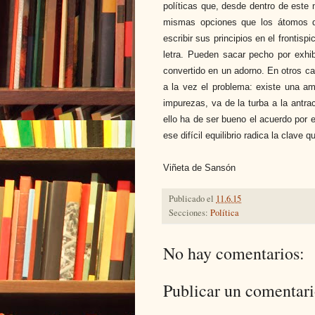
políticas que, desde dentro de este 
mismas opciones que los átomos d
escribir sus principios en el frontis
letra. Pueden sacar pecho por exhibi
convertido en un adorno. En otros cas
a la vez el problema: existe una a
impurezas, va de la turba a la antrac
ello ha de ser bueno el acuerdo por e
ese difícil equilibrio radica la clave
Viñeta de Sansón
Publicado el
11.6.15
Secciones:
Política
No hay comentarios:
Publicar un comentar