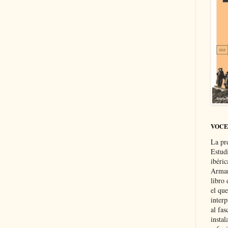
VOCE
La pr
Estud
ibéri
Arman
libro
el qu
interp
al fas
instal