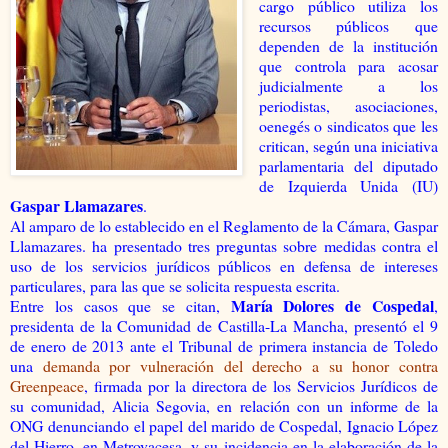
cargo público utiliza los
recursos públicos que
dependen de la institución
que controla para acosar
judicialmente a los
periodistas, asociaciones,
oenegés o sindicatos que les
critican, según una iniciativa
parlamentaria del diputado
de Izquierda Unida (IU)
Gaspar Llamazares
.
Al amparo de lo establecido en el Reglamento de la Cámara, Gaspar
Llamazares. ha presentado tres preguntas sobre medidas contra el
uso de los servicios jurídicos públicos en defensa de intereses
particulares, para las que se solicita respuesta escrita.
María Dolores de Cospedal
Entre los casos que se citan,
,
presidenta de la Comunidad de Castilla-La Mancha, presentó el 9
de enero de 2013 ante el Tribunal de primera instancia de Toledo
una
demanda por vulneración del derecho a su honor contra
Greenpeace
, firmada por la directora de los Servicios Jurídicos de
su comunidad, Alicia Segovia, en relación con un informe de la
ONG denunciando el papel del marido de Cospedal, Ignacio López
del Hierro, en Metrovacesa, y su incidencia en la elaboración de la