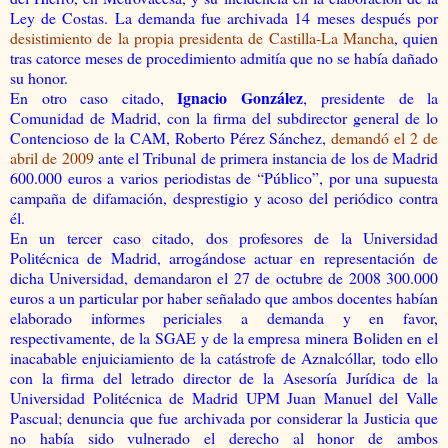
Ley de Costas. La demanda fue archivada 14 meses después por
desistimiento de la propia presidenta de Castilla-La Mancha
, quien
tras catorce meses de procedimiento admitía que no se había dañado
su honor.
Ignacio González
En otro caso citado,
, presidente de la
Comunidad de Madrid, con la firma del subdirector general de lo
Contencioso de la CAM, Roberto Pérez Sánchez,
demandó el 2 de
abril de 2009
ante el Tribunal de primera instancia de los de Madrid
600.000 euros a varios periodistas de “Público”, por una supuesta
campaña de difamación, desprestigio y acoso del periódico contra
él.
En un tercer caso citado, dos profesores de la Universidad
Politécnica de Madrid, arrogándose actuar en representación de
dicha Universidad, demandaron el 27 de octubre de 2008 300.000
euros a un particular por haber señalado que ambos docentes habían
elaborado informes periciales a demanda y en favor,
respectivamente, de la SGAE y de la empresa minera Boliden en el
inacabable enjuiciamiento de la catástrofe de Aznalcóllar, todo ello
con la firma del letrado director de la Asesoría Jurídica de la
Universidad Politécnica de Madrid UPM Juan Manuel del Valle
Pascual; denuncia que fue archivada por considerar la Justicia que
no había sido vulnerado el derecho al honor de ambos