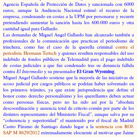
Agencia Española de Protección de Datos y sancionada con 6000
euros, aunque la Audiencia Nacional estimó el recurso de la
empresa, condenando en costas a la UPM por personarse y recurrir
pretendiendo aumentar la sanción hasta los 600.000 euros y otra
cantidad igual para Gallardo.
Las demandas de Miguel Angel Gallardo han alcanzado también a
profesionales de la comunicación que practican el periodismo de
trinchera, como fue el caso de la querella criminal
contra el
periodista Hermann Tertsch
y quienes resulten responsables del uso
indebido de fondos públicos de Telemadrid para el pago indebido
de costas judiciales a que fue condenado tras su denuncia fallida
El Gran Wyoming
contra
El Intermedio
y su presentador
.
Miguel Angel Gallardo sostiene que la mayoría de las iniciativas de
acoso judicial por cargos públicos se podrían haber solventado en
los primeros trámites, ya que existe jurisprudencia que define el
honor como derecho personalísimo y los querellantes deben actuar
como personas físicas, pero no ha sido así por la “absoluta
descoordinación y ausencia total de criterio común por parte de los
distintos representantes del Ministerio Fiscal”, aunque salva por su
“coherencia y superioridad” el mantenido por el fiscal de Madrid
Castro Páramo de Santiago dando lugar a la
sentencia con ROJ:
SAP M 8629/2012
extremadamente elocuente al motivar que Jaime