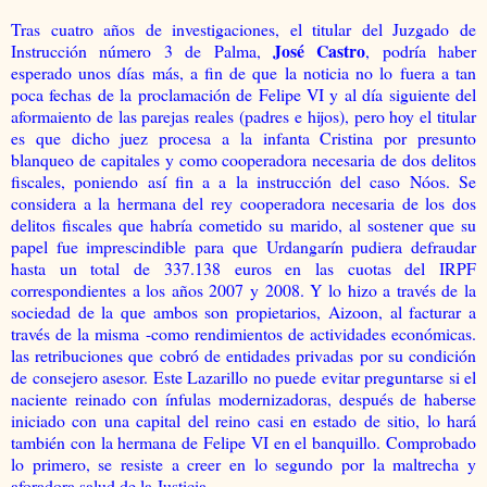
Tras cuatro años de investigaciones, el titular del Juzgado de
José Castro
Instrucción número 3 de Palma,
, podría haber
esperado unos días más, a fin de que la noticia no lo fuera a tan
poca fechas de la proclamación de Felipe VI y al día siguiente del
aformaiento de las parejas reales (padres e hijos), pero hoy el titular
es que dicho juez procesa a la infanta Cristina por presunto
blanqueo de capitales y como cooperadora necesaria de dos delitos
fiscales, poniendo así fin a a la instrucción del caso Nóos. Se
considera a la hermana del rey cooperadora necesaria de los dos
delitos fiscales que habría cometido su marido, al sostener que su
papel fue imprescindible para que Urdangarín pudiera defraudar
hasta un total de 337.138 euros en las cuotas del IRPF
correspondientes a los años 2007 y 2008. Y lo hizo a través de la
sociedad de la que ambos son propietarios, Aizoon, al facturar a
través de la misma -como rendimientos de actividades económicas.
las retribuciones que cobró de entidades privadas por su condición
de consejero asesor. Este Lazarillo no puede evitar preguntarse si el
naciente reinado con ínfulas modernizadoras, después de haberse
iniciado con una capital del reino casi en estado de sitio, lo hará
también con la hermana de Felipe VI en el banquillo
.
Comprobado
lo primero, se resiste a creer en lo segundo por la maltrecha y
aforadora salud de la Justicia.