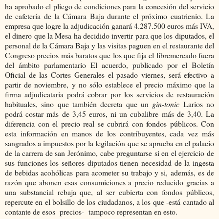
ha aprobado el pliego de condiciones para la concesión del servicio
de cafetería de la Cámara Baja durante el próximo cuatrienio. La
empresa que logre la adjudicación ganará 4.287.500 euros más IVA,
el dinero que la Mesa ha decidido invertir para que los diputados, el
personal de la Cámara Baja y las visitas paguen en el restaurante del
Congreso precios más baratos que los que fija el libremercado fuera
del ámbito parlamentario El acuerdo, publicado por el Boletín
Oficial de las Cortes Generales el pasado viernes, será efectivo a
partir de noviembre, y no sólo establece el precio máximo que la
firma adjudicataria podrá cobrar por los servicios de restauración
habituales, sino que también decreta que un
gin-tonic
Larios no
podrá costar más de 3,45 euros, ni un cubalibre más de 3,40. La
diferencia con el precio real se cubrirá con fondos públicos. Con
esta información en manos de los contribuyentes, cada vez más
sangrados a impuestos por la legilación que se aprueba en el palacio
de la carrera de san Jerónimo, cabe preguntarse si en el ejercicio de
sus funciones los señores diputados tienen necesidad de la ingesta
de bebidas acohólicas para acometer su trabajo y si, además, es de
razón que abonen esas consumiciones a precio reducido gracias a
una substancial rebaja que, al ser cubierta con fondos públicos,
repercute en el bolsillo de los ciudadanos, a los que -está cantado al
contante de esos precios- tampoco representan en esto.