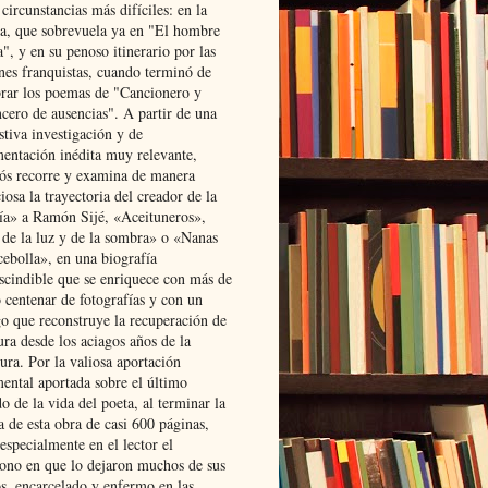
 circunstancias más difíciles: en la
ta, que sobrevuela ya en "El hombre
", y en su penoso itinerario por las
ones franquistas, cuando terminó de
rar los poemas de "Cancionero y
cero de ausencias". A partir de una
stiva investigación y de
entación inédita muy relevante,
s recorre y examina de manera
osa la trayectoria del creador de la
ía» a Ramón Sijé, «Aceituneros»,
 de la luz y de la sombra» o «Nanas
cebolla», en una biografía
scindible que se enriquece con más de
 centenar de fotografías y con un
go que reconstruye la recuperación de
ura desde los aciagos años de la
ura. Por la valiosa aportación
ental aportada sobre el último
o de la vida del poeta, al terminar la
a de esta obra de casi 600 páginas,
especialmente en el lector el
ono en que lo dejaron muchos de sus
s, encarcelado y enfermo en las