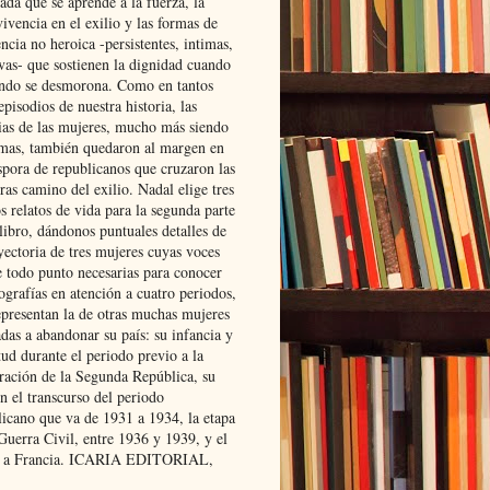
ada que se aprende a la fuerza, la
ivencia en el exilio y las formas de
encia no heroica -persistentes, intimas,
ivas- que sostienen la dignidad cuando
ndo se desmorona. Como en tantos
episodios de nuestra historia, las
rias de las mujeres, mucho más siendo
mas, también quedaron al margen en
spora de republicanos que cruzaron las
ras camino del exilio. Nadal elige tres
s relatos de vida para la segunda parte
libro, dándonos puntuales detalles de
yectoria de tres mujeres cuyas voces
e todo punto necesarias para conocer
ografías en atención a cuatro periodos,
epresentan la de otras muchas mujeres
das a abandonar su país: su infancia y
ud durante el periodo previo a la
uración de la Segunda República, su
n el transcurso del periodo
licano que va de 1931 a 1934, la etapa
Guerra Civil, entre 1936 y 1939, y el
 a Francia. ICARIA EDITORIAL,