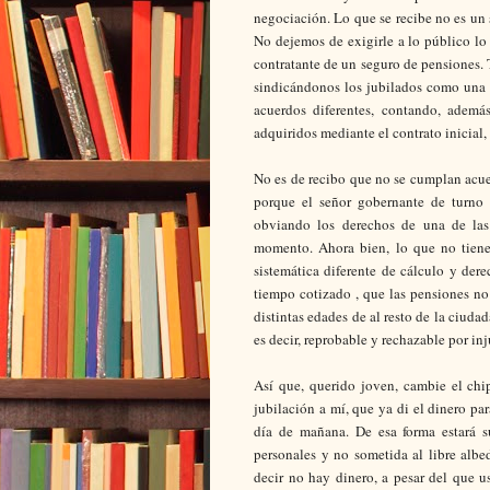
negociación. Lo que se recibe no es un 
No dejemos de exigirle a lo público lo
contratante de un seguro de pensiones. T
sindicándonos los jubilados como una 
acuerdos diferentes, contando, además
adquiridos mediante el contrato inicial,
No es de recibo que no se cumplan acuer
porque el señor gobernante de turno y
obviando los derechos de una de las 
momento. Ahora bien, lo que no tiene
sistemática diferente de cálculo y de
tiempo cotizado , que las pensiones no
distintas edades de al resto de la ciuda
es decir
, reprobable y rechazable por inj
Así que, querido joven, cambie el ch
jubilación a mí, que ya di el dinero pa
día de mañana. De esa forma estará s
personales y no sometida al libre alb
decir no hay dinero, a pesar del que u