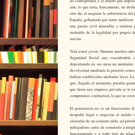
no correspondía y el dinero que deposi
aire, lo que sería, francamente, un des
otro fin, el asegurar la subsistencia de
España, gobernada por tanto mediocre i
una guerra civil miserable y traidora
sustraído de la legalidad por grupos 
nación.
Verá usted joven: Durante muchos años
Seguridad Social una considerable 
depositando en sus arcas un montante 
devolverían mediante la pensión corres
habían establecidas mediante leyes. La
que, llegado el momento, puedan garant
que fuera una empresa privada se le ex
compromiso contractual, lo que no exim
El pensionista no es un funcionario al
despedir, bajar o negociar el sueldo
clausulas de un contrato debe ser priorit
trabajadores antes de someterlo a ningú
funcionariado y a todo tipo de relaci