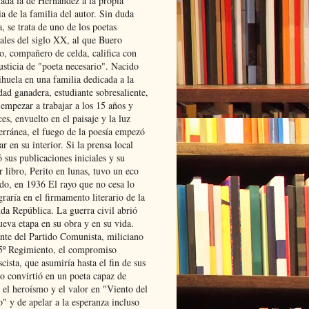
lada la de Hernández a la propia
ia de la familia del autor. Sin duda
, se trata de uno de los poetas
iales del siglo XX, al que Buero
o, compañero de celda, califica con
usticia de "poeta necesario". Nacido
ihuela en una familia dedicada a la
dad ganadera, estudiante sobresaliente,
 empezar a trabajar a los 15 años y
es, envuelto en el paisaje y la luz
erránea, el fuego de la poesía empezó
ar en su interior. Si la prensa local
 sus publicaciones iniciales y su
 libro, Perito en lunas, tuvo un eco
ado, en 1936 El rayo que no cesa lo
raría en el firmamento literario de la
da República. La guerra civil abrió
ueva etapa en su obra y en su vida.
ante del Partido Comunista, miliciano
 5º Regimiento, el compromiso
scista, que asumiría hasta el fin de sus
lo convirtió en un poeta capaz de
 el heroísmo y el valor en "Viento del
" y de apelar a la esperanza incluso