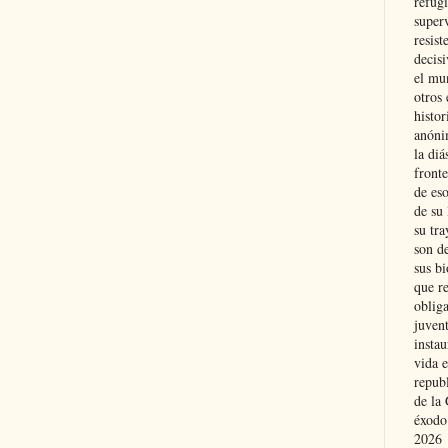
refugi
superv
resist
decis
el mu
otros 
histo
anóni
la diá
fronte
de eso
de su 
su tra
son d
sus bi
que r
obliga
juvent
insta
vida e
repub
de la 
éxodo
2026