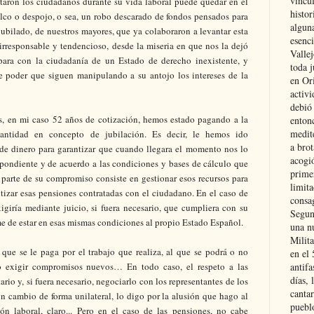
vincu
taron los ciudadanos durante su vida laboral puede quedar en el
histor
falco o despojo, o sea, un robo descarado de fondos pensados para
alguna
l jubilado, de nuestros mayores, que ya colaboraron a levantar esta
esenc
rresponsable y tendencioso, desde la miseria en que nos la dejó
Vallej
 para con la ciudadanía de un Estado de derecho inexistente, y
toda j
de poder que siguen manipulando a su antojo los intereses de la
en Or
activi
debió
, en mi caso 52 años de cotización, hemos estado pagando a la
entonc
medit
cantidad en concepto de jubilación. Es decir, le hemos ido
a brot
de dinero para garantizar que cuando llegara el momento nos lo
acogió
pondiente y de acuerdo a las condiciones y bases de cálculo que
primer
 parte de su compromiso consiste en gestionar esos recursos para
limit
izar esas pensiones contratadas con el ciudadano. En el caso de
consag
igiría mediante juicio, si fuera necesario, que cumpliera con su
Segun
e de estar en esas mismas condiciones al propio Estado Español.
una n
Milit
 que se le paga por el trabajo que realiza, al que se podrá o no
en el
 o exigir compromisos nuevos… En todo caso, el respeto a las
antifa
días, 
ario y, si fuera necesario, negociarlo con los representantes de los
cantar
n cambio de forma unilateral, lo digo por la alusión que hago al
pueblo
ón laboral, claro... Pero en el caso de las pensiones, no cabe