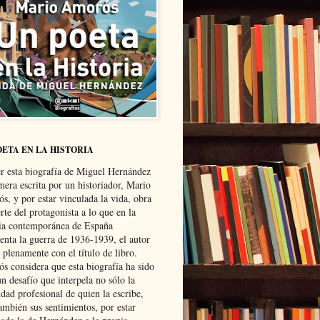
OETA EN LA HISTORIA
er esta biografía de Miguel Hernández
mera escrita por un historiador, Mario
s, y por estar vinculada la vida, obra
te del protagonista a lo que en la
ria contemporánea de España
senta la guerra de 1936-1939, el autor
 plenamente con el título de libro.
s considera que esta biografía ha sido
n desafío que interpela no sólo la
dad profesional de quien la escribe,
ambién sus sentimientos, por estar