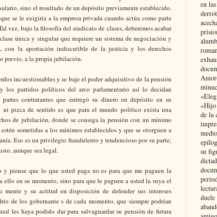
en las
salario, sino el resultado de un depósito previamente establecido.
derro
 que se le exigiría a la empresa privada cuando actúa como parte
acecha
al vez, bajo la filosofía del sindicato de clases, deberemos acabar
prisi
clase única y singular que requiere un sistema de negociación y
alumb
, con la aportación indiscutible de la justicia y los derechos
roman
 o previo, a la propia jubilación.
exhau
docum
Amoró
dos incuestionables y se baje el poder adquisitivo de la pensión
minuci
 los partidos políticos del arco parlamentario así lo decidan
«Eleg
partes contratantes que entregó su dinero en depósito en su
«Hijo
 ni pizca de sentido es que para el mundo político exista una
de la 
rechos de jubilación, donde se consiga la pensión con un mínimo
impre
 estén sometidas a los mínimos establecidos y que se otorguen a
medio
danía. Eso es un privilegio fraudulento y tendencioso por su parte;
epílo
usto, aunque sea legal.
su fig
dictad
docum
ip y piense que lo que usted paga no es para que me paguen la
period
ra ello en su momento, sino para que le paguen a usted la suya el
lectur
u mente y su actitud en disposición de defender sus intereses
duele 
edrio de los gobernante s de cada momento, que siempre podrían
aband
sted les haya podido dar para salvaguardar su pensión de futura
amigo