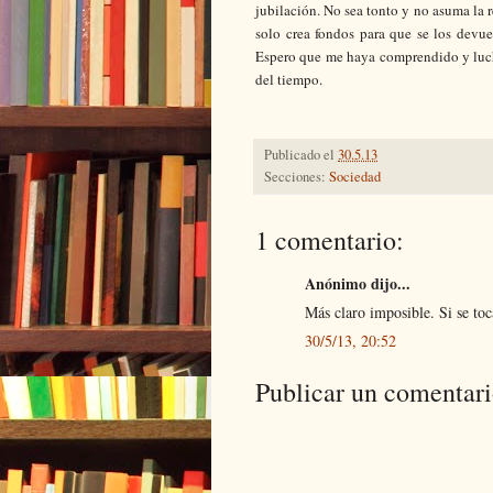
jubilación. No sea tonto y no asuma la 
solo crea fondos para que se los devu
Espero que me haya comprendido y luche
del tiempo.
Publicado el
30.5.13
Secciones:
Sociedad
1 comentario:
Anónimo dijo...
Más claro imposible. Si se toc
30/5/13, 20:52
Publicar un comentar