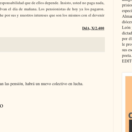
responsabilidad que de ellos depende. Insisto, usted no paga nada,
prisio
elvan el día de mañana. Los pensionistas de hoy ya los pagaron.
especi
 por sus y nuestros intereses que son los mismos con el devenir
Almar
dióce
León 
DdA, X/2.400
dicta
por é
le pro
sus es
poeta.
EDIT
an las pensión, habrá un nuevo colectivo en lucha.
io