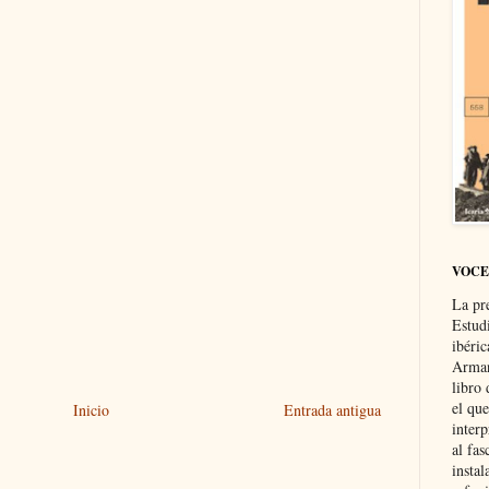
VOCE
La pr
Estud
ibéri
Arman
libro
el qu
Inicio
Entrada antigua
interp
al fas
instal