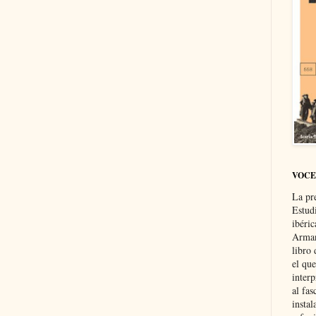
VOCE
La pr
Estud
ibéri
Arman
libro
el qu
interp
al fas
instal