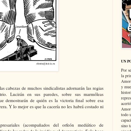
UN P
Por s
la pri
Amoró
y muer
las cabezas de muchos sindicalistas adornarán las regias
histo
trio. Lucirán en sus paredes, sobre sus marmóleas
repre
ue demostrarán de quién es la victoria final sobre esa
acertó
era. Y lo mejor es que la cacería no les habrá costado ni
Amoró
todo u
capaci
presariales (acompañados del orfeón mediático de
sino t
iendo las redes de la insidia y el desprestigio. Solo hace