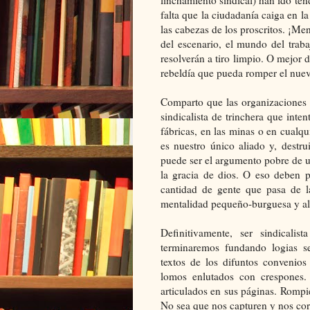
falta que la ciudadanía caiga en 
las cabezas de los proscritos. ¡Me
del escenario, el mundo del traba
resolverán a tiro limpio. O mejor 
rebeldía que pueda romper el nuevo
Comparto que las organizaciones 
sindicalista de trinchera que inte
fábricas, en las minas o en cualqu
es nuestro único aliado y, destr
puede ser el argumento pobre de u
la gracia de dios. O eso deben p
cantidad de gente que pasa de la
mentalidad pequeño-burguesa y al
Definitivamente, ser sindical
terminaremos fundando logias s
textos de los difuntos convenios
lomos enlutados con crespones.
articulados en sus páginas. Rompie
No sea que nos capturen y nos cor