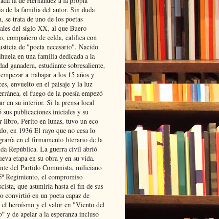
lada la de Hernández a la propia
ia de la familia del autor. Sin duda
, se trata de uno de los poetas
iales del siglo XX, al que Buero
o, compañero de celda, califica con
usticia de "poeta necesario". Nacido
ihuela en una familia dedicada a la
dad ganadera, estudiante sobresaliente,
 empezar a trabajar a los 15 años y
es, envuelto en el paisaje y la luz
erránea, el fuego de la poesía empezó
ar en su interior. Si la prensa local
 sus publicaciones iniciales y su
 libro, Perito en lunas, tuvo un eco
ado, en 1936 El rayo que no cesa lo
raría en el firmamento literario de la
da República. La guerra civil abrió
ueva etapa en su obra y en su vida.
ante del Partido Comunista, miliciano
 5º Regimiento, el compromiso
scista, que asumiría hasta el fin de sus
lo convirtió en un poeta capaz de
 el heroísmo y el valor en "Viento del
" y de apelar a la esperanza incluso