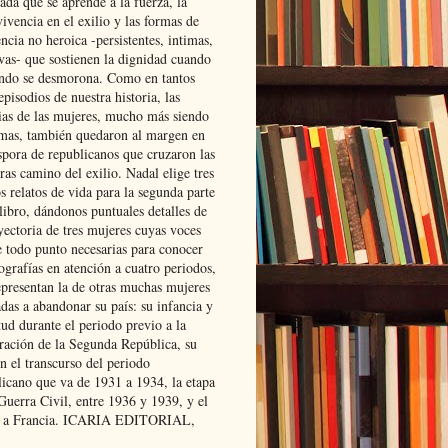
ada que se aprende a la fuerza, la
ivencia en el exilio y las formas de
encia no heroica -persistentes, intimas,
ivas- que sostienen la dignidad cuando
ndo se desmorona. Como en tantos
episodios de nuestra historia, las
rias de las mujeres, mucho más siendo
mas, también quedaron al margen en
spora de republicanos que cruzaron las
ras camino del exilio. Nadal elige tres
s relatos de vida para la segunda parte
libro, dándonos puntuales detalles de
yectoria de tres mujeres cuyas voces
e todo punto necesarias para conocer
ografías en atención a cuatro periodos,
epresentan la de otras muchas mujeres
das a abandonar su país: su infancia y
ud durante el periodo previo a la
uración de la Segunda República, su
n el transcurso del periodo
licano que va de 1931 a 1934, la etapa
Guerra Civil, entre 1936 y 1939, y el
 a Francia. ICARIA EDITORIAL,