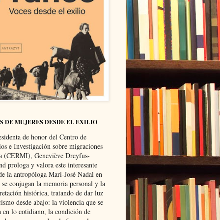
S DE MUJERES DESDE EL EXILIO
esidenta de honor del Centro de
ios e Investigación sobre migraciones
ca (CERMI), Geneviève Dreyfus-
d prologa y valora este interesante
 de la antropóloga Mari-José Nadal en
e se conjugan la memoria personal y la
retación histórica, tratando de dar luz
cismo desde abajo: la violencia que se
a en lo cotidiano, la condición de