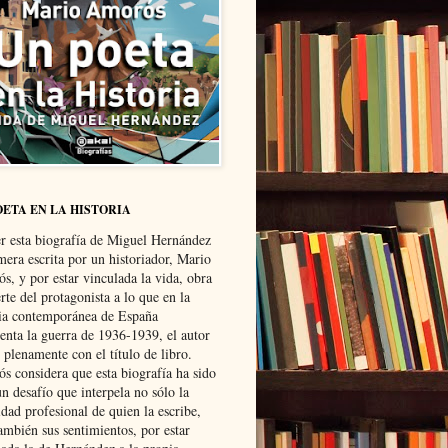
OETA EN LA HISTORIA
er esta biografía de Miguel Hernández
mera escrita por un historiador, Mario
s, y por estar vinculada la vida, obra
te del protagonista a lo que en la
ria contemporánea de España
senta la guerra de 1936-1939, el autor
 plenamente con el título de libro.
s considera que esta biografía ha sido
n desafío que interpela no sólo la
dad profesional de quien la escribe,
ambién sus sentimientos, por estar