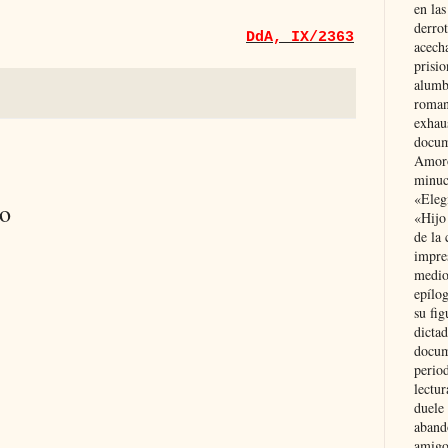
en las
derro
DdA, IX/2363
acecha
prisi
alumb
roman
exhau
docum
Amoró
minuci
«Eleg
io
«Hijo
de la 
impre
medio
epílo
su fig
dictad
docum
period
lectur
duele 
aband
amigo