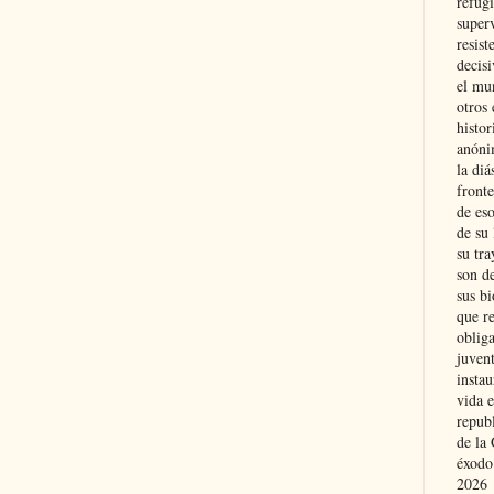
refugi
superv
resist
decis
el mu
otros 
histo
anóni
la diá
fronte
de eso
de su 
su tra
son d
sus bi
que r
obliga
juvent
insta
vida e
repub
de la 
éxodo
2026