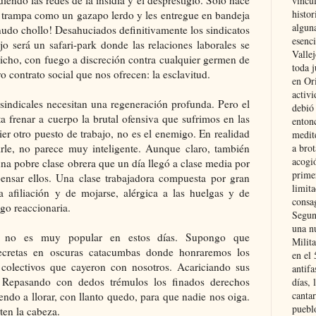
vincu
histor
la trampa como un gazapo lerdo y les entregue en bandeja
alguna
nudo chollo! Desahuciados definitivamente los sindicatos
esenc
jo será un safari-park donde las relaciones laborales se
Vallej
dicho, con fuego a discreción contra cualquier germen de
toda j
 contrato social que nos ofrecen: la esclavitud.
en Or
activi
sindicales necesitan una regeneración profunda. Pero el
debió
nta frenar a cuerpo la brutal ofensiva que sufrimos en las
entonc
ier otro puesto de trabajo, no es el enemigo. En realidad
medit
uirle, no parece muy inteligente. Aunque claro, también
a brot
acogió
na pobre clase obrera que un día llegó a clase media por
primer
ensar ellos. Una clase trabajadora compuesta por gran
limit
 afiliación y de mojarse, alérgica a las huelgas y de
consag
go reaccionaria.
Segun
una n
ista no es muy popular en estos días. Supongo que
Milit
ecretas en oscuras catacumbas donde honraremos los
en el
 colectivos que cayeron con nosotros. Acariciando sus
antifa
 Repasando con dedos trémulos los finados derechos
días, 
cantar
ndo a llorar, con llanto quedo, para que nadie nos oiga.
pueblo
ten la cabeza.