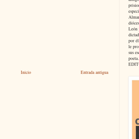
prisio
especi
Almar
dióce
León 
dicta
por é
le pro
sus es
poeta.
EDIT
Inicio
Entrada antigua