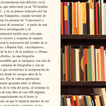
 circunstancias más difíciles: en la
ta, que sobrevuela ya en "El hombre
", y en su penoso itinerario por las
ones franquistas, cuando terminó de
rar los poemas de "Cancionero y
cero de ausencias". A partir de una
stiva investigación y de
entación inédita muy relevante,
s recorre y examina de manera
osa la trayectoria del creador de la
ía» a Ramón Sijé, «Aceituneros»,
 de la luz y de la sombra» o «Nanas
cebolla», en una biografía
scindible que se enriquece con más de
 centenar de fotografías y con un
go que reconstruye la recuperación de
ura desde los aciagos años de la
ura. Por la valiosa aportación
ental aportada sobre el último
o de la vida del poeta, al terminar la
a de esta obra de casi 600 páginas,
especialmente en el lector el
ono en que lo dejaron muchos de sus
s, encarcelado y enfermo en las