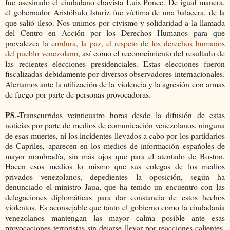
fue asesinado el ciudadano chavista Luis Ponce. De igual manera,
el gobernador Aristóbulo Isturiz fue víctima de una balacera, de la
que salió ileso. Nos unimos por civismo y solidaridad a la llamada
del Centro en Acción por los Derechos Humanos para que
prevalezca
la cordura, la paz, el respeto de los derechos humanos
del pueblo venezolano
, así como el reconocimiento del resultado de
las recientes elecciones presidenciales. Estas elecciones fueron
fiscalizadas debidamente por diversos observadores internacionales.
Alertamos ante la utilización de la violencia y la agresión con armas
de fuego por parte de personas provocadoras.
PS
.-Transcurridas veinticuatro horas desde la difusión de estas
noticias por parte de medios de comunicación venezolanos, ninguna
de esas muertes, ni los incidentes llevados a cabo por los partidarios
de Capriles, aparecen en los medios de información españoles de
mayor nombradía, sin más ojos que para el atentado de Boston.
Hacen esos medios lo mismo que sus colegas de los medios
privados venezolanos, depedientes la oposición, según ha
denunciado el ministro Jaua, que ha tenido un encuentro con las
delegaciones diplomáticas para dar constancia de estos hechos
violentos. Es aconsejable que tanto el gobierno como la ciudadanía
venezolanos mantengan las mayor calma posible ante esas
provocaciones terroristas sin dejarse llevar por reacciones calientes.