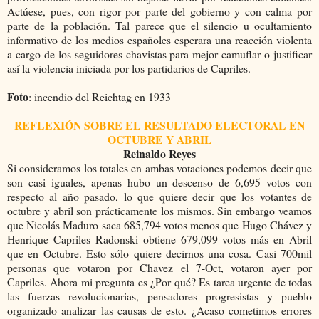
Actúese, pues, con rigor por parte del gobierno y con calma por
parte de la población. Tal parece que el silencio u ocultamiento
informativo de los medios españoles esperara una reacción violenta
a cargo de los seguidores chavistas para mejor camuflar o justificar
así la violencia iniciada por los partidarios de Capriles.
Foto
: incendio del Reichtag en 1933
REFLEXIÓN SOBRE EL RESULTADO ELECTORAL EN
OCTUBRE Y ABRIL
Reinaldo Reyes
Si consideramos los totales en ambas votaciones podemos decir que
son casi iguales, apenas hubo un descenso de 6,695 votos con
respecto al año pasado, lo que quiere decir que los votantes de
octubre y abril son prácticamente los mismos. Sin embargo veamos
que Nicolás Maduro saca 685,794 votos menos que Hugo Chávez y
Henrique Capriles Radonski obtiene 679,099 votos más en Abril
que en Octubre. Esto sólo quiere decirnos una cosa. Casi 700mil
personas que votaron por Chavez el 7-Oct, votaron ayer por
Capriles. Ahora mi pregunta es ¿Por qué? Es tarea urgente de todas
las fuerzas revolucionarias, pensadores progresistas y pueblo
organizado analizar las causas de esto. ¿Acaso cometimos errores