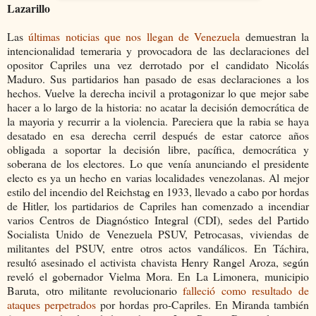
Lazarillo
Las
últimas noticias que nos llegan de Venezuela
demuestran la
intencionalidad temeraria y provocadora de las declaraciones del
opositor Capriles una vez derrotado por el candidato Nicolás
Maduro. Sus partidarios han pasado de esas declaraciones a los
hechos. Vuelve la derecha incivil a protagonizar lo que mejor sabe
hacer a lo largo de la historia: no acatar la decisión democrática de
la mayoria y recurrir a la violencia. Pareciera que la rabia se haya
desatado en esa derecha cerril después de estar catorce años
obligada a soportar la decisión libre, pacífica, democrática y
soberana de los electores. Lo que venía anunciando el presidente
electo es ya un hecho en varias localidades venezolanas. Al mejor
estilo del incendio del Reichstag en 1933, llevado a cabo por hordas
de Hitler, los partidarios de Capriles han comenzado a incendiar
varios Centros de Diagnóstico Integral (CDI), sedes del Partido
Socialista Unido de Venezuela PSUV, Petrocasas, viviendas de
militantes del PSUV, entre otros actos vandálicos. En Táchira,
resultó asesinado el activista chavista Henry Rangel Aroza, según
reveló el gobernador Vielma Mora. En La Limonera, municipio
Baruta, otro militante revolucionario
falleció como resultado de
ataques perpetrados
por hordas pro-Capriles.
En Miranda también