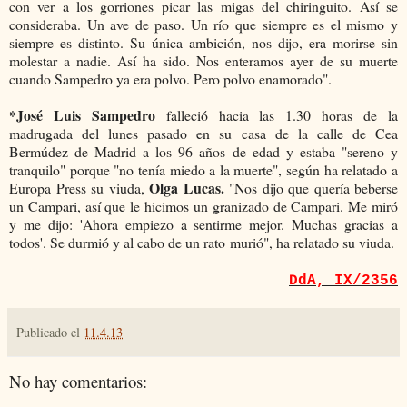
con ver a los gorriones picar las migas del chiringuito. Así se
consideraba. Un ave de paso. Un río que siempre es el mismo y
siempre es distinto. Su única ambición, nos dijo, era morirse sin
molestar a nadie. Así ha sido. Nos enteramos ayer de su muerte
cuando Sampedro ya era polvo. Pero polvo enamorado".
*José Luis Sampedro
falleció hacia las 1.30 horas de la
madrugada del lunes pasado en su casa de la calle de Cea
Bermúdez de Madrid a los 96 años de edad y estaba "sereno y
tranquilo" porque "no tenía miedo a la muerte", según ha relatado a
Olga Lucas.
Europa Press su viuda,
"Nos dijo que quería beberse
un Campari, así que le hicimos un granizado de Campari. Me miró
y me dijo: 'Ahora empiezo a sentirme mejor. Muchas gracias a
todos'. Se durmió y al cabo de un rato murió", ha relatado su viuda.
DdA, IX/2356
Publicado el
11.4.13
No hay comentarios: