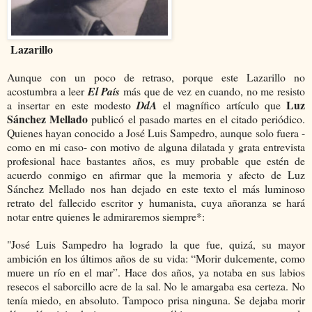
Lazarillo
Aunque con un poco de retraso, porque este Lazarillo no
acostumbra a leer
El País
más que de vez en cuando, no me resisto
Luz
a insertar en este modesto
DdA
el magnífico artículo que
Sánchez Mellado
publicó el pasado martes en el citado periódico.
Quienes hayan conocido a José Luis Sampedro, aunque solo fuera -
como en mi caso- con motivo de alguna dilatada y grata entrevista
profesional hace bastantes años, es muy probable que estén de
acuerdo conmigo en afirmar que la memoria y afecto de Luz
Sánchez Mellado nos han dejado en este texto el más luminoso
retrato del fallecido escritor y humanista, cuya añoranza se hará
notar entre quienes le admiraremos siempre*:
"José Luis Sampedro ha logrado la que fue, quizá, su mayor
ambición en los últimos años de su vida: “Morir dulcemente, como
muere un río en el mar”. Hace dos años, ya notaba en sus labios
resecos el saborcillo acre de la sal. No le amargaba esa certeza. No
tenía miedo, en absoluto. Tampoco prisa ninguna. Se dejaba morir