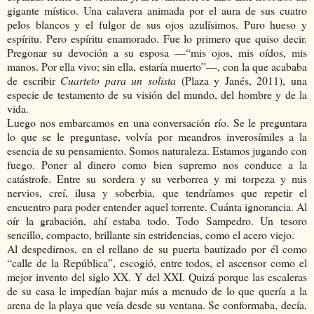
gigante místico. Una calavera animada por el aura de sus cuatro
pelos blancos y el fulgor de sus ojos azulísimos. Puro hueso y
espíritu. Pero espíritu enamorado. Fue lo primero que quiso decir.
Pregonar su devoción a su esposa —“mis ojos, mis oídos, mis
manos. Por ella vivo; sin ella, estaría muerto”—, con la que acababa
de escribir
Cuarteto para un solista
(Plaza y Janés, 2011), una
especie de testamento de su visión del mundo, del hombre y de la
vida.
Luego nos embarcamos en una conversación río. Se le preguntara
lo que se le preguntase, volvía por meandros inverosímiles a la
esencia de su pensamiento. Somos naturaleza. Estamos jugando con
fuego. Poner al dinero como bien supremo nos conduce a la
catástrofe. Entre su sordera y su verborrea y mi torpeza y mis
nervios, creí, ilusa y soberbia, que tendríamos que repetir el
encuentro para poder entender aquel torrente. Cuánta ignorancia. Al
oír la grabación, ahí estaba todo. Todo Sampedro. Un tesoro
sencillo, compacto, brillante sin estridencias, como el acero viejo.
Al despedirnos, en el rellano de su puerta bautizado por él como
“calle de la República”, escogió, entre todos, el ascensor como el
mejor invento del siglo XX. Y del XXI. Quizá porque las escaleras
de su casa le impedían bajar más a menudo de lo que quería a la
arena de la playa que veía desde su ventana. Se conformaba, decía,