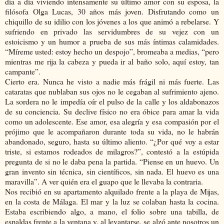
día a día viviendo intensamente su último amor con su esposa, la
filósofa Olga Lucas, 30 años más joven. Disfrutando como un
chiquillo de su idilio con los jóvenes a los que animó a rebelarse. Y
sufriendo en privado las servidumbres de su vejez con un
estoicismo y un humor a prueba de sus más íntimas calamidades.
“Míreme usted: estoy hecho un despojo”, bromeaba a medias, “pero
mientras me rija la cabeza y pueda ir al baño solo, aquí estoy, tan
campante”.
Cierto era. Nunca he visto a nadie más frágil ni más fuerte. Las
cataratas que nublaban sus ojos no le cegaban al sufrimiento ajeno.
La sordera no le impedía oír el pulso de la calle y los aldabonazos
de su conciencia. Su declive físico no era óbice para amar la vida
como un adolescente. Ese amor, esa alegría y esa compasión por el
prójimo que le acompañaron durante toda su vida, no le habrán
abandonado, seguro, hasta su último aliento. “¿Por qué voy a estar
triste, si estamos rodeados de milagros?”, contestó a la estúpida
pregunta de si no le daba pena la partida. “Piense en un huevo. Un
gran invento sin técnica, sin científicos, sin nada. El huevo es una
maravilla”. A ver quién era el guapo que le llevaba la contraria.
Nos recibió en su apartamento alquilado frente a la playa de Mijas,
en la costa de Málaga. El mar y la luz se colaban hasta la cocina.
Estaba escribiendo algo, a mano, el folio sobre una tabilla, de
espaldas frente a la ventana y, al levantarse, se alzó ante nosotros un