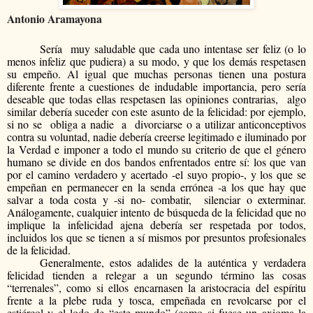
Antonio Aramayona
Sería
muy saludable que cada uno intentase ser feliz (o lo
menos infeliz que pudiera) a su modo, y que los demás respetasen
su empeño. Al igual que muchas personas tienen una postura
diferente frente a cuestiones de indudable importancia, pero sería
deseable que todas ellas respetasen las opiniones contrarias,
algo
similar debería suceder con este asunto de la felicidad: por ejemplo,
si no se
obliga a nadie
a
divorciarse o a utilizar anticonceptivos
contra su voluntad, nadie debería creerse legitimado e iluminado por
la Verdad e imponer a todo el mundo su criterio de que el género
humano se divide en dos bandos enfrentados entre sí: los que van
por el camino verdadero y acertado -el suyo propio-, y los que se
empeñan en permanecer en la senda errónea -a los que hay que
salvar a toda costa y -si no- combatir,
silenciar o exterminar.
Análogamente, cualquier intento de búsqueda de la felicidad que no
implique la infelicidad ajena debería ser respetada por todos,
incluidos los que se tienen a sí mismos por presuntos profesionales
de la felicidad.
Generalmente, estos adalides de la auténtica y verdadera
felicidad tienden a relegar a un segundo término las cosas
“terrenales”, como si ellos encarnasen la aristocracia del espíritu
frente a la plebe ruda y tosca, empeñada en revolcarse por el
estiércol y el lodo de “este mundo” (como si fuese un axioma la