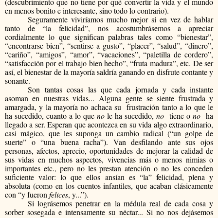
(descubrimiento que no tiene por qué convertir la vida y el mundo
en menos bonito e interesante, sino todo lo contrario).
Seguramente viviríamos mucho mejor si en vez de hablar
tanto de “la felicidad”, nos acostumbrásemos a apreciar
cordialmente lo que significan palabras tales como “bienestar”,
“encontrarse bien”, “sentirse a gusto”, “placer”, “salud”, “dinero”,
“cariño”, “amigos”, “amor”, “vacaciones”, “paletilla de cordero”,
“satisfacción por el trabajo bien hecho”, “fruta madura”, etc. De ser
así, el bienestar de la mayoría saldría ganando en disfrute contante y
sonante.
Son tantas cosas las que cada jornada y cada instante
asoman en nuestras vidas... Alguna gente se siente frustrada y
amargada, y la mayoría no achaca su
frustración tanto a lo que le
ha sucedido, cuanto a lo que
no
le ha sucedido,
no
tiene o
no
ha
llegado a ser. Esperan que acontezca en su vida algo extraordinario,
casi mágico, que les suponga un cambio radical (“un golpe de
suerte” o “una buena racha”). Van desfilando ante sus ojos
personas, afectos, aprecio, oportunidades de mejorar la calidad de
sus vidas en muchos aspectos, vivencias más o menos nimias o
importantes etc., pero no les prestan atención o no les conceden
suficiente valor: lo que ellos ansían es “la” felicidad, plena y
absoluta (como en los cuentos infantiles, que acaban clásicamente
con “y fueron
felices
, y...”).
Si lográsemos penetrar en la médula real de cada cosa y
sorber sosegada e intensamente su néctar... Si no nos dejásemos