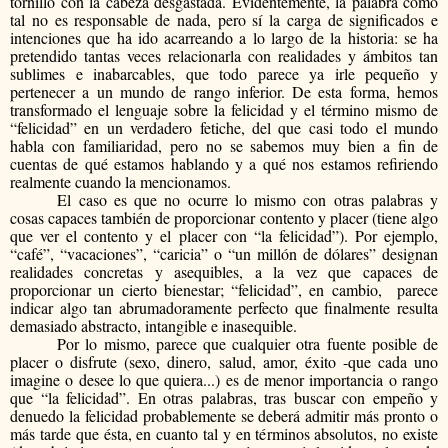
tornillo con la cabeza desgastada. Evidentemente, la palabra como
tal no es responsable de nada, pero sí la carga de significados e
intenciones que ha ido acarreando a lo largo de la historia: se ha
pretendido tantas veces relacionarla con realidades y ámbitos tan
sublimes e inabarcables, que todo parece ya irle pequeño y
pertenecer a un mundo de rango inferior. De esta forma, hemos
transformado el lenguaje sobre la felicidad y el término mismo de
“felicidad” en un verdadero fetiche, del que casi todo el mundo
habla con familiaridad, pero no se sabemos muy bien a fin de
cuentas de qué estamos hablando y a qué nos estamos refiriendo
realmente cuando la mencionamos.
El caso es que no ocurre lo mismo con otras palabras y
cosas capaces también de proporcionar contento y placer (tiene algo
que ver el contento y el placer con “la felicidad”). Por ejemplo,
“café”, “vacaciones”, “caricia” o “un millón de dólares” designan
realidades concretas y asequibles, a la vez que capaces de
proporcionar un cierto bienestar; “felicidad”, en cambio,
parece
indicar algo tan abrumadoramente perfecto que finalmente resulta
demasiado abstracto, intangible e inasequible.
Por lo mismo, parece que cualquier otra fuente posible de
placer o disfrute (sexo, dinero, salud, amor, éxito -que cada uno
imagine o desee lo que quiera...) es de menor importancia o rango
que “la felicidad”. En otras palabras, tras buscar con empeño y
denuedo la felicidad probablemente se deberá admitir más pronto o
más tarde que ésta, en cuanto tal y en términos absolutos, no existe