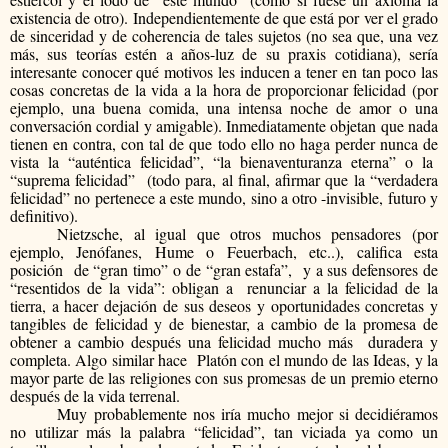
existencia de otro). Independientemente de que está por ver el grado
de sinceridad y de coherencia de tales sujetos (no sea que, una vez
más, sus teorías estén a años-luz de su praxis cotidiana), sería
interesante conocer qué motivos les inducen a tener en tan poco las
cosas concretas de la vida a la hora de proporcionar felicidad (por
ejemplo, una buena comida, una intensa noche de amor o una
conversación cordial y amigable). Inmediatamente objetan que nada
tienen en contra, con tal de que todo ello no haga perder nunca de
vista la “auténtica felicidad”, “la bienaventuranza eterna” o la
“suprema felicidad”
(todo para, al final, afirmar que la “verdadera
felicidad” no pertenece a este mundo, sino a otro -invisible, futuro y
definitivo).
Nietzsche, al igual que otros muchos pensadores (por
ejemplo, Jenófanes, Hume o Feuerbach, etc..), califica esta
posición
de “gran timo” o de “gran estafa”,
y a sus defensores de
“resentidos de la vida”: obligan a
renunciar a la felicidad de la
tierra, a hacer dejación de sus deseos y oportunidades concretas y
tangibles de felicidad y de bienestar, a cambio de la promesa de
obtener a cambio después una felicidad mucho más
duradera y
completa. Algo similar hace
Platón con el mundo de las Ideas, y la
mayor parte de las religiones con sus promesas de un premio eterno
después de la vida terrenal.
Muy probablemente nos iría mucho mejor si decidiéramos
no utilizar más la palabra “felicidad”, tan viciada ya como un