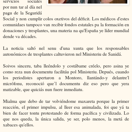
servicios sociales
por nun tar al día nel
pagu de la Seguridá
Social y non cumplir colos oxetivos del déficit. Los médicos d'estes
comunidaes tampoco van recibir fondos estatales pa la formación en
donaciones y tresplantes, una materia na qu'España ye líder mundial
dende va décades.
La noticia saltó nel senu d'una xunta que los responsables
autonómicos de tresplantes caltuvieron nel Ministeriu de Sanidá.
Soivos sinceru, taba lleéndolo y costábame créelo, pero asina ye
como reza nun documentu facilitáu pol Ministeriu. Depués, cuando
los periodistes apertaron a Montoro, llantándo-y delantre'l
micrófonu, reconoció que’l documentu diz eso pero que yera
matizable, que quiciás nun fuere inmediatu.
Mialma que debo de tar volviéndome maxareta porque la primer
reacción, el primer impulsu, al lleer esa animalada, foi que yá ta
bien de facer tontu protestando de forma pacífica y civilizada. Lo
que nos queda, la única salida, ye ser, polo menos, la metá de
xabaces qu'ellos.