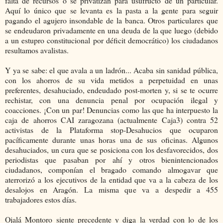
falta de recursos o se privatizan para usufructo de un particular.
Aquí lo único que se levanta es la pasta a la gente para seguir
pagando el agujero insondable de la banca. Otros particulares que
se endeudaron privadamente en una deuda de la que luego (debido
a un estupro constitucional por déficit democrático) los ciudadanos
resultamos avalistas.
Y ya se sabe: el que avala a un ladrón... Acaba sin sanidad pública,
con los ahorros de su vida metidos a perpetuidad en unas
preferentes, desahuciado, endeudado post-morten y, si se te ocurre
rechistar, con una denuncia penal por ocupación ilegal y
coacciones. ¡Con un par! Denuncias como las que ha interpuesto la
caja de ahorros CAI zaragozana (actualmente Caja3) contra 52
activistas de la Plataforma stop-Desahucios que ocuparon
pacíficamente durante unas horas una de sus oficinas. Algunos
desahuciados, un cura que se posiciona con los desfavorecidos, dos
periodistas que pasaban por ahí y otros bienintencionados
ciudadanos, componían el bragado comando almogavar que
aterrorizó a los ejecutivos de la entidad que va a la cabeza de los
desalojos en Aragón. La misma que va a despedir a 455
trabajadores estos días.
Ojalá Montoro siente precedente y diga la verdad con lo de los