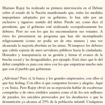
Mariano Rajoy ha realizado su primera intervención en el Debate
sobre el estado de la Nación manifestando que, todas las medidas
impopulares adoptadas por su gobierno, lo han sido por un
exclusivo y riguroso sentido del deber. Puede ser, como dice el
presidente, que el gobierno esté realizando escrupulosamente los
deberes. Pero no son los que les encomendaron sus votantes. A
éstos les presentaron un programa que han ido incumpliendo
religiosamente (como no podía ser de otra manera ) una vez
alcanzada la mayoría absoluta en las urnas. Ni tampoco los deberes
que cabría esperar de unos servidores públicos hacia la ciudadanía.
Honradez y transparencia en su gestión y frenar el avance de la
brecha social y las desigualdades, por ejemplo. Está claro que lo del
deber cumplido es para con otros con los que empatizan mucho más
que con el pueblo que gobiernan.
¿Adivinan? Pues sí, la banca y los grandes empresarios, con ellos sí
que hay feeling. Con ellos sí que comparten favores y alegrías. Aquí
y en Suiza. Pero Rajoy obvió en su exposición hablar de escabrosas
corruptelas o de otros sórdidos asuntos como el de los seis millones
de parados, los suicidios provocados por los desahucios o que la
desnutrición ya alcanza al 25% de la población infantil. Cualquiera