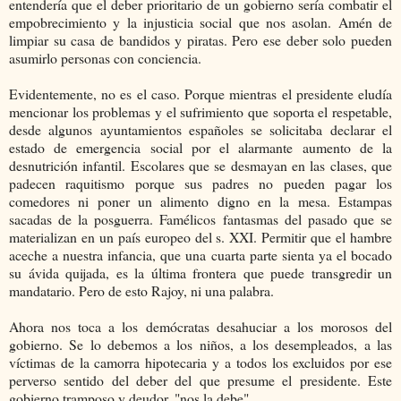
entendería que el deber prioritario de un gobierno sería combatir el
empobrecimiento y la injusticia social que nos asolan. Amén de
limpiar su casa de bandidos y piratas. Pero ese deber solo pueden
asumirlo personas con conciencia.
Evidentemente, no es el caso. Porque mientras el presidente eludía
mencionar los problemas y el sufrimiento que soporta el respetable,
desde algunos ayuntamientos españoles se solicitaba declarar el
estado de emergencia social por el alarmante aumento de la
desnutrición infantil. Escolares que se desmayan en las clases, que
padecen raquitismo porque sus padres no pueden pagar los
comedores ni poner un alimento digno en la mesa. Estampas
sacadas de la posguerra. Famélicos fantasmas del pasado que se
materializan en un país europeo del s. XXI. Permitir que el hambre
aceche a nuestra infancia, que una cuarta parte sienta ya el bocado
su ávida quijada, es la última frontera que puede transgredir un
mandatario. Pero de esto Rajoy, ni una palabra.
Ahora nos toca a los demócratas desahuciar a los morosos del
gobierno. Se lo debemos a los niños, a los desempleados, a las
víctimas de la camorra hipotecaria y a todos los excluidos por ese
perverso sentido del deber del que presume el presidente. Este
gobierno tramposo y deudor, "nos la debe".