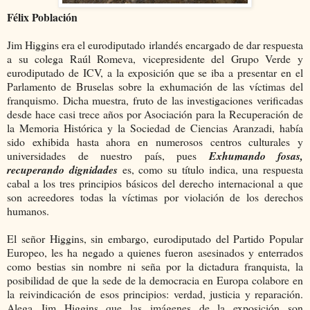
Félix Población
Jim Higgins era el eurodiputado irlandés encargado de dar respuesta
a su colega Raúl Romeva, vicepresidente del Grupo Verde y
eurodiputado de ICV, a la exposición que se iba a presentar en el
Parlamento de Bruselas sobre la exhumación de las víctimas del
franquismo. Dicha muestra, fruto de las investigaciones verificadas
desde hace casi trece años por Asociación para la Recuperación de
la Memoria Histórica y la Sociedad de Ciencias Aranzadi, había
sido exhibida hasta ahora en numerosos centros culturales y
universidades de nuestro país, pues
Exhumando fosas,
recuperando dignidades
es, como su título indica, una respuesta
cabal a los tres principios básicos del derecho internacional a que
son acreedores todas la víctimas por violación de los derechos
humanos.
El señor Higgins, sin embargo, eurodiputado del Partido Popular
Europeo, les ha negado a quienes fueron asesinados y enterrados
como bestias sin nombre ni seña por la dictadura franquista, la
posibilidad de que la sede de la democracia en Europa colabore en
la reivindicación de esos principios: verdad, justicia y reparación.
Alega Jim Higgins que las imágenes de la exposición son