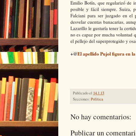
Emilio Botín
, que regularizó de i
posible y fácil siempre. Suiza, 
Falciani para ser juzgado en el 
desvelar cuentas banacarias, aunq
Lazarillo le gustaría tener la cer
no es capaz por mucha voluntad qu
el pellejo del superprotegido y os
+@
El apellido Pujol figura en la
Publicado el
14.1.13
Secciones:
Política
No hay comentarios:
Publicar un comentar