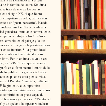
lada la de Hernández a la propia
ia de la familia del autor. Sin duda
, se trata de uno de los poetas
iales del siglo XX, al que Buero
o, compañero de celda, califica con
usticia de "poeta necesario". Nacido
ihuela en una familia dedicada a la
dad ganadera, estudiante sobresaliente,
 empezar a trabajar a los 15 años y
es, envuelto en el paisaje y la luz
erránea, el fuego de la poesía empezó
ar en su interior. Si la prensa local
 sus publicaciones iniciales y su
 libro, Perito en lunas, tuvo un eco
ado, en 1936 El rayo que no cesa lo
raría en el firmamento literario de la
da República. La guerra civil abrió
ueva etapa en su obra y en su vida.
ante del Partido Comunista, miliciano
 5º Regimiento, el compromiso
scista, que asumiría hasta el fin de sus
lo convirtió en un poeta capaz de
 el heroísmo y el valor en "Viento del
" y de apelar a la esperanza incluso