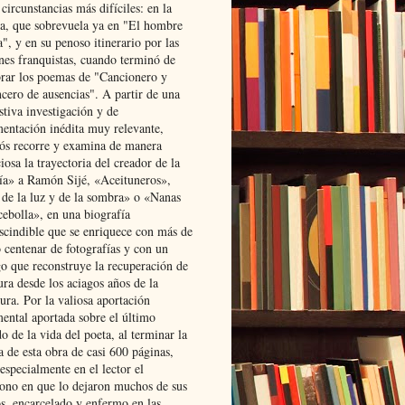
 circunstancias más difíciles: en la
ta, que sobrevuela ya en "El hombre
", y en su penoso itinerario por las
ones franquistas, cuando terminó de
rar los poemas de "Cancionero y
cero de ausencias". A partir de una
stiva investigación y de
entación inédita muy relevante,
s recorre y examina de manera
osa la trayectoria del creador de la
ía» a Ramón Sijé, «Aceituneros»,
 de la luz y de la sombra» o «Nanas
cebolla», en una biografía
scindible que se enriquece con más de
 centenar de fotografías y con un
go que reconstruye la recuperación de
ura desde los aciagos años de la
ura. Por la valiosa aportación
ental aportada sobre el último
o de la vida del poeta, al terminar la
a de esta obra de casi 600 páginas,
especialmente en el lector el
ono en que lo dejaron muchos de sus
s, encarcelado y enfermo en las