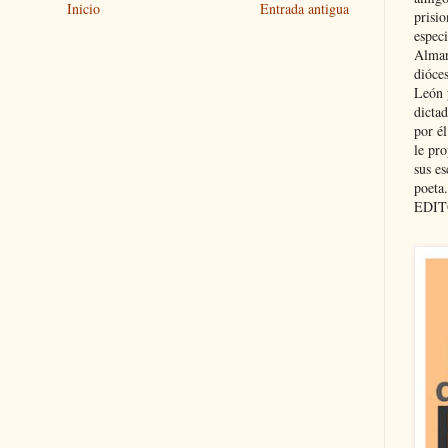
Inicio
Entrada antigua
prisio
especi
Almar
dióce
León 
dicta
por é
le pro
sus es
poeta.
EDIT