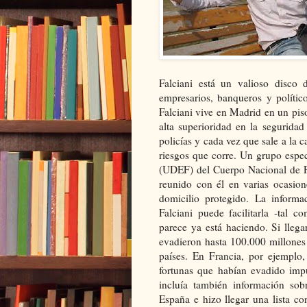
Falciani está un valioso disco 
empresarios, banqueros y político
Falciani vive en Madrid en un pis
alta superioridad en la segurida
policías y cada vez que sale a la c
riesgos que corre. Un grupo espe
(UDEF) del Cuerpo Nacional de Po
reunido con él en varias ocasion
domicilio protegido. La informa
Falciani puede facilitarla -tal
parece ya está haciendo. Si llega
evadieron hasta 100.000 millones 
países. En Francia, por ejemplo
fortunas
que habían evadido impue
incluía también información sob
España e hizo llegar una lista co