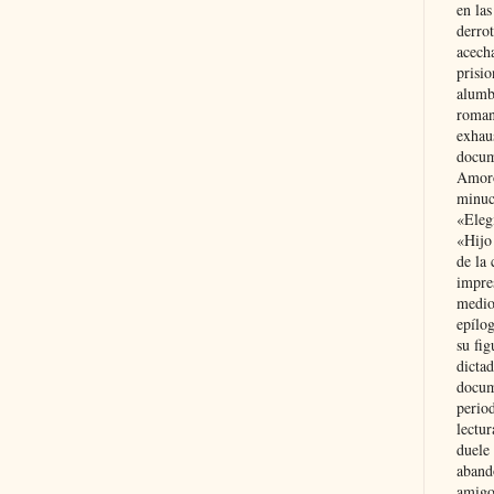
en las
derro
acecha
prisi
alumb
roman
exhau
docum
Amoró
minuci
«Eleg
«Hijo
de la 
impre
medio
epílo
su fig
dictad
docum
period
lectur
duele 
aband
amigo