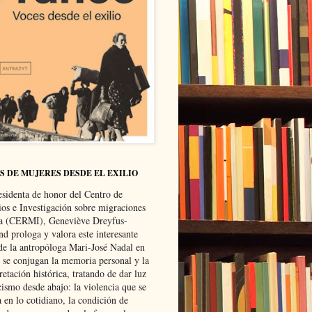
S DE MUJERES DESDE EL EXILIO
esidenta de honor del Centro de
ios e Investigación sobre migraciones
ca (CERMI), Geneviève Dreyfus-
d prologa y valora este interesante
 de la antropóloga Mari-José Nadal en
e se conjugan la memoria personal y la
retación histórica, tratando de dar luz
cismo desde abajo: la violencia que se
a en lo cotidiano, la condición de