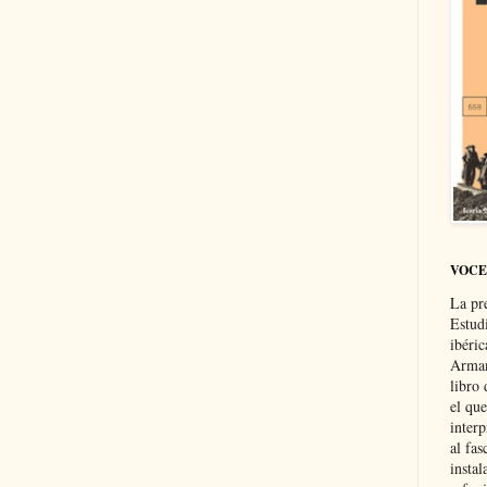
VOCE
La pr
Estud
ibéri
Arman
libro
el qu
interp
al fas
instal