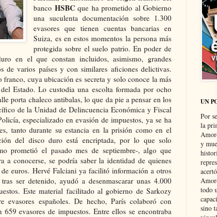
HSBC
banco
que ha prometido al Gobierno
una suculenta documentación sobre 1.300
evasores que tienen cuentas bancarias en
Suiza, es en estos momentos la persona más
protegida sobre el suelo patrio. En poder de
duro en el que constan incluidos, asimismo, grandes
s de varios países y con similares aficiones delictivas.
o franco, cuya ubicación es secreta y solo conoce la más
d del Estado. Lo custodia una escolta formada por ocho
alle porta chaleco antibalas, lo que da pie a pensar en los
UN P
cífico de la Unidad de Delincuencia Económica y Fiscal
Por s
licía, especializado en evasión de impuestos, ya se ha
la pri
es, tanto durante su estancia en la prisión como en el
Amoró
ción del disco duro está encriptada, por lo que solo
y muer
 como prometió el pasado mes de septiembre-, algo que
histo
ra a conocerse, se podría saber la identidad de quienes
repre
de euros. Hervé Falciani ya facilitó información a otros
acertó
, tras ser detenido, ayudó a desenmascarar
unas 4.000
Amoró
todo u
stos. Este material facilitado al gobierno de Sarkozy
capaci
re evasores españoles. De hecho, París colaboró con
sino t
n
659
evasores de impuestos. Entre ellos se encontraba