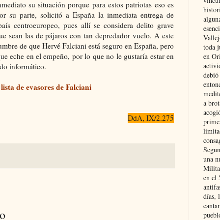
vincu
nmediato su situación porque para estos patriotas eso es
histor
por su parte, solicitó a España la inmediata entrega de
alguna
país centroeuropeo, pues allí se considera delito grave
esenc
ue sean las de pájaros con tan depredador vuelo. A este
Vallej
tidumbre de que Hervé Falciani está seguro en España, pero
toda j
e eche en el empeño, por lo que no le gustaría estar en
en Or
activi
ado informático.
debió
entonc
 lista de evasores de Falciani
medit
a brot
acogió
DdA, IX/2.275
primer
limit
consag
Segun
una n
Milit
en el
antifa
días, 
cantar
io
pueblo