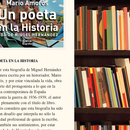
OETA EN LA HISTORIA
er esta biografía de Miguel Hernández
mera escrita por un historiador, Mario
s, y por estar vinculada la vida, obra
te del protagonista a lo que en la
ria contemporánea de España
senta la guerra de 1936-1939, el autor
 plenamente con el título de libro.
s considera que esta biografía ha sido
n desafío que interpela no sólo la
dad profesional de quien la escribe,
ambién sus sentimientos, por estar