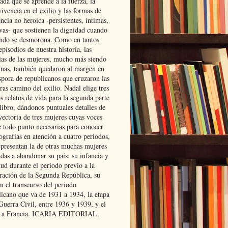
ada que se aprende a la fuerza, la
ivencia en el exilio y las formas de
encia no heroica -persistentes, intimas,
ivas- que sostienen la dignidad cuando
ndo se desmorona. Como en tantos
episodios de nuestra historia, las
rias de las mujeres, mucho más siendo
mas, también quedaron al margen en
spora de republicanos que cruzaron las
ras camino del exilio. Nadal elige tres
s relatos de vida para la segunda parte
libro, dándonos puntuales detalles de
yectoria de tres mujeres cuyas voces
e todo punto necesarias para conocer
ografías en atención a cuatro periodos,
epresentan la de otras muchas mujeres
das a abandonar su país: su infancia y
ud durante el periodo previo a la
uración de la Segunda República, su
n el transcurso del periodo
licano que va de 1931 a 1934, la etapa
Guerra Civil, entre 1936 y 1939, y el
 a Francia. ICARIA EDITORIAL,