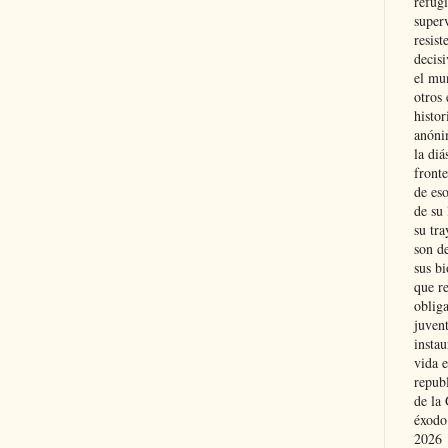
refugi
superv
resist
decis
el mu
otros 
histo
anóni
la diá
fronte
de eso
de su 
su tra
son d
sus bi
que r
obliga
juvent
insta
vida e
repub
de la 
éxodo
2026