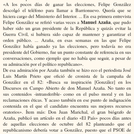
«A los pocos días de ganar las elecciones, Felipe González
descolgó el teléfono para llamar a Barrionuevo. Quería que se
hiciera cargo del Ministerio del Interior. ... En esa primera entrevista
Manuel Azaña
Felipe González se refirió varias veces a
, que pudo
haber sido un gran presidente de la República y quizás evitar la
Guerra Civil, si hubiera sido capaz de mantener y garantizar el
orden público. ... Azaña, en esas semanas en las que Felipe
González había ganado ya las elecciones, pero todavía no era
presidente del Gobierno, fue un punto constante de referencia en sus
conversaciones, como ejemplo que no había que seguir, a pesar de
su admiración por el político republicano».
De esa admiración por Azaña también se hizo eco el periodista José
Luis Martín Prieto que ofició de cronista de la campaña de
González en el 82: «Busca su inspiración [González] en los
Discursos en Campo Abierto de don Manuel Azaña. No tanto en
sus contenidos -intransferible- como en el pulso moral y en las
reclamaciones éticas. Y acaso también en ese punto de indignación
contenida en el que el candidato encuentra sus mejores recursos
oratorios». Ítem más: Don Juan Marichal, el gran biógrafo de
Azaña, publicó un artículo en el diario «El País» pocos días antes
de aquellas elecciones de octubre del 82 planteando que el
republicanismo debería votar a González, puesto que el PSOE de