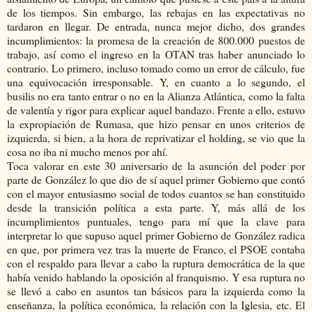
de los tiempos. Sin embargo, las rebajas en las expectativas no
tardaron en llegar. De entrada, nunca mejor dicho, dos grandes
incumplimientos: la promesa de la creación de 800.000 puestos de
trabajo, así como el ingreso en la OTAN tras haber anunciado lo
contrario. Lo primero, incluso tomado como un error de cálculo, fue
una equivocación irresponsable. Y, en cuanto a lo segundo, el
busilis no era tanto entrar o no en la Alianza Atlántica, como la falta
de valentía y rigor para explicar aquel bandazo. Frente a ello, estuvo
la expropiación de Rumasa, que hizo pensar en unos criterios de
izquierda, si bien, a la hora de reprivatizar el holding, se vio que la
cosa no iba ni mucho menos por ahí.
Toca valorar en este 30 aniversario de la asunción del poder por
parte de González lo que dio de sí aquel primer Gobierno que contó
con el mayor entusiasmo social de todos cuantos se han constituido
desde la transición política a esta parte. Y, más allá de los
incumplimientos puntuales, tengo para mí que la clave para
interpretar lo que supuso aquel primer Gobierno de González radica
en que, por primera vez tras la muerte de Franco, el PSOE contaba
con el respaldo para llevar a cabo la ruptura democrática de la que
había venido hablando la oposición al franquismo. Y esa ruptura no
se llevó a cabo en asuntos tan básicos para la izquierda como la
enseñanza, la política económica, la relación con la Iglesia, etc. El