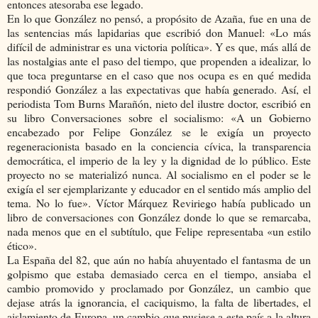
entonces atesoraba ese legado.
En lo que González no pensó, a propósito de Azaña, fue en una de
las sentencias más lapidarias que escribió don Manuel: «Lo más
difícil de administrar es una victoria política». Y es que, más allá de
las nostalgias ante el paso del tiempo, que propenden a idealizar, lo
que toca preguntarse en el caso que nos ocupa es en qué medida
respondió González a las expectativas que había generado. Así, el
periodista Tom Burns Marañón, nieto del ilustre doctor, escribió en
su libro Conversaciones sobre el socialismo: «A un Gobierno
encabezado por Felipe González se le exigía un proyecto
regeneracionista basado en la conciencia cívica, la transparencia
democrática, el imperio de la ley y la dignidad de lo público. Este
proyecto no se materializó nunca. Al socialismo en el poder se le
exigía el ser ejemplarizante y educador en el sentido más amplio del
tema. No lo fue». Víctor Márquez Reviriego había publicado un
libro de conversaciones con González donde lo que se remarcaba,
nada menos que en el subtítulo, que Felipe representaba «un estilo
ético».
La España del 82, que aún no había ahuyentado el fantasma de un
golpismo que estaba demasiado cerca en el tiempo, ansiaba el
cambio promovido y proclamado por González, un cambio que
dejase atrás la ignorancia, el caciquismo, la falta de libertades, el
aislamiento de Europa, un cambio que pusiese a este país a la altura